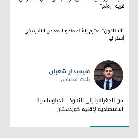
قرية "زەڵم"
"البنتاغون" يعتزم إنشاء منجمٍ للمعادن النادرة في
أستراليا
هيفيدار شعبان
باحث اقتصادي
هيفيدار شعبان
من الجغرافيا إلى النفوذ.. الدبلوماسية
الاقتصادية لإقليم كوردستان