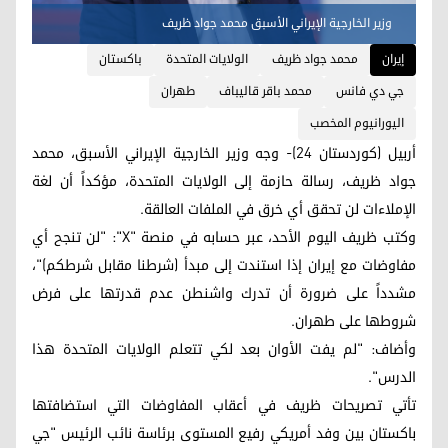
وزير الخارجية الإيراني الأسبق محمد جواد ظريف
إيران
محمد جواد ظريف
الولايات المتحدة
باكستان
جي دي فانس
محمد باقر قالیباف
طهران
اليورانيوم المخصب
أربيل (كوردستان 24)- وجه وزير الخارجية الإيراني الأسبق، محمد
جواد ظريف، رسالة حازمة إلى الولايات المتحدة، مؤكداً أن لغة
الإملاءات لن تحقق أي خرق في الملفات العالقة.
وكتب ظريف اليوم الأحد، عبر حسابه في منصة "X": "لن تنجح أي
مفاوضات مع إيران إذا استندت إلى مبدأ (شرطنا مقابل شرطكم)"،
مشدداً على ضرورة أن تدرك واشنطن عدم قدرتها على فرض
شروطها على طهران.
وأضاف: "لم يفت الأوان بعد لكي تتعلم الولايات المتحدة هذا
الدرس".
تأتي تصريحات ظريف في أعقاب المفاوضات التي استضافتها
باكستان بين وفد أمريكي رفيع المستوى برئاسة نائب الرئيس "جي