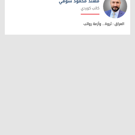
مهند محمود شوقي
كاتب كوردي
مهند محمود شوقي
العراق : ثروة... وأزمة رواتب