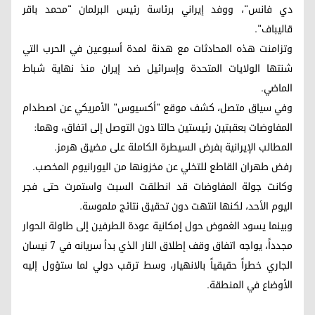
دي فانس"، ووفد إيراني برئاسة رئيس البرلمان "محمد باقر
قالیباف".
وتزامنت هذه المحادثات مع هدنة لمدة أسبوعين في الحرب التي
شنتها الولايات المتحدة وإسرائيل ضد إيران منذ نهاية شباط
الماضي.
وفي سياق متصل، كشف موقع "أكسيوس" الأمريكي عن اصطدام
المفاوضات بعقبتين رئيستين حالتا دون التوصل إلى اتفاق، وهما:
المطالب الإيرانية بفرض السيطرة الكاملة على مضيق هرمز.
رفض طهران القاطع للتخلي عن مخزونها من اليورانيوم المخصب.
وكانت جولة المفاوضات قد انطلقت السبت واستمرت حتى فجر
اليوم الأحد، لكنها انتهت دون تحقيق نتائج ملموسة.
وبينما يسود الغموض حول إمكانية عودة الطرفين إلى طاولة الحوار
مجدداً، يواجه اتفاق وقف إطلاق النار الذي بدأ سريانه في 7 نيسان
الجاري خطراً حقيقياً بالانهيار، وسط ترقب دولي لما ستؤول إليه
الأوضاع في المنطقة.