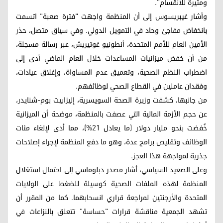
ومثيرة للانقسام".
وأشار غيبريسوس إلى أن المنظمة واجهت "فترة صعبة" اتسمت
بانخفاض مفاجئ وحاد في التمويل الدولي. وفي سياق متصل، حذر
الأمين العام للأمم المتحدة، أنطونيو غوتيريش، عبر رسالة مسجلة،
من أن خفض ميزانيات المساعدات خلال العام الماضي أدى إلى
اضطراب النظم الصحية، وتعميق عدم المساواة، وإغلاق عيادات،
وفقدان عاملين في القطاع الصحي لوظائفهم.
من جانبها، كشفت وزيرة الصحة السويسرية، إليزابيت بوم-شنايدر،
عن حجم الأزمة المالية التي عصفت بالمنظمة، موضحة أن الميزانية
خُفضت بنحو مليار دولار (ما يعادل 21%)، مما أدى لإلغاء مئات
الوظائف وتقليص برامج عدة، وهو ما دفع المنظمة لإجراء إصلاحات
جذرية لمواجهة هذا العجز.
وعلى الصعيد السياسي، أشار مصدر دبلوماسي إلى احتمال استغلال
المنظمة لهذه الملفات الصحية كوسيلة للضغط على الولايات
المتحدة والأرجنتين لمراجعة قراري انسحابهما. كما من المقرر أن
تشهد الجمعية مناقشة قرارات "حساسة" تتعلق بالنزاعات في