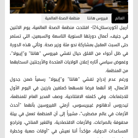
العالم
فيروس هانتا
منظمة الصحة العالمية
أربيل (كوردستان24)- افتتحت منظمة الصحة العالمية، يوم الاثنين
في جنيف، أعمال دورتها السنوية التاسعة والسبعين، التي تستمر
حتى السبت المقبل بمشاركة نحو مئة وزير صحة. وتأتي هذه الدورة
في ظل أجواء من القلق حيال تفشي فيروسي "هانتا" و"إيبولا"،
وغموض سياسي أثاره إعلان الولايات المتحدة والأرجنتين انسحابهما
من المنظمة.
ورغم عدم إدراج تفشي "هانتا" و"إيبولا" رسمياً ضمن جدول
الأعمال، إلا أنهما فرضا نفسهما كملفين بارزين في اليوم الأول
للاجتماعات. وفي كلمته الافتتاحية، وصف المدير العام للمنظمة،
تيدروس أدهانوم غيبريسوس، أزمتي الفيروسين بأنهما "أحدث
الأزمات في عالم مضطرب"، مشيراً إلى أن المنظمة تعمل في بيئة
محفوفة بالصراعات، والأزمات الاقتصادية، والتغير المناخي، وتراجع
المساعدات الدولية، مؤكداً أننا نعيش في "أوقات صعبة وخطرة