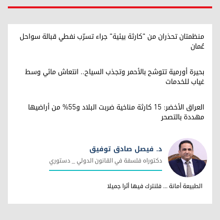
منظمتان تحذران من "كارثة بيئية" جراء تسرّب نفطي قبالة سواحل
عُمان
بحيرة أورمية تتوشح بالأحمر وتجذب السياح.. انتعاش مائي وسط
غياب للخدمات
العراق الأخضر: 15 كارثة مناخية ضربت البلاد و55% من أراضيها
مهددة بالتصحر
د. فيصل صادق توفيق
دكتوراه فلسفة في القانون الدولي _ دستوري
د. فيصل صادق توفيق
الطبيعة أمانة ... فلنترك فيها أثرا جميلا