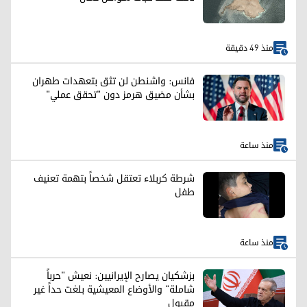
منذ 49 دقيقة
فانس: واشنطن لن تثق بتعهدات طهران
بشأن مضيق هرمز دون "تحقق عملي"
منذ ساعة
شرطة كربلاء تعتقل شخصاً بتهمة تعنيف
طفل
منذ ساعة
بزشكيان يصارح الإيرانيين: نعيش "حرباً
شاملة" والأوضاع المعيشية بلغت حداً غير
مقبول