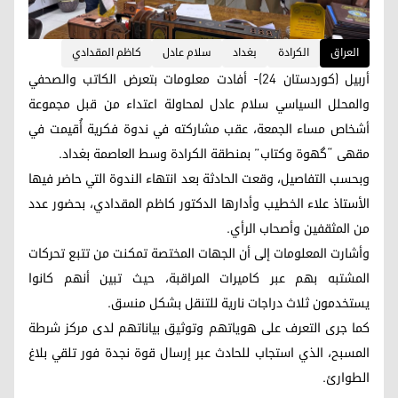
العراق
الكرادة
بغداد
سلام عادل
كاظم المقدادي
أربيل (كوردستان 24)- أفادت معلومات بتعرض الكاتب والصحفي
والمحلل السياسي سلام عادل لمحاولة اعتداء من قبل مجموعة
أشخاص مساء الجمعة، عقب مشاركته في ندوة فكرية أُقيمت في
مقهى “گهوة وكتاب” بمنطقة الكرادة وسط العاصمة بغداد.
وبحسب التفاصيل، وقعت الحادثة بعد انتهاء الندوة التي حاضر فيها
الأستاذ علاء الخطيب وأدارها الدكتور كاظم المقدادي، بحضور عدد
من المثقفين وأصحاب الرأي.
وأشارت المعلومات إلى أن الجهات المختصة تمكنت من تتبع تحركات
المشتبه بهم عبر كاميرات المراقبة، حيث تبين أنهم كانوا
يستخدمون ثلاث دراجات نارية للتنقل بشكل منسق.
كما جرى التعرف على هوياتهم وتوثيق بياناتهم لدى مركز شرطة
المسبح، الذي استجاب للحادث عبر إرسال قوة نجدة فور تلقي بلاغ
الطوارئ.