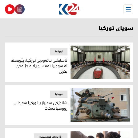
Open Menu
سوپاى توركيا
تورکیا
ئاسايشى نه‌ته‌وه‌يى توركيا: پێويسته‌
له‌ سووريا ئه‌م سێ پلانه‌ جێبه‌جێ
بكرێن
ئاسايشى نه‌ته‌وه‌يى توركيا: پێويسته‌ له‌ سووريا ئه‌م سێ پلانه‌ ج
تورکیا
شاندێكى سه‌ربازى توركيا سه‌ردانى
رووسيا ده‌كات
شاندێكى سه‌ربازى توركيا سه‌ردانى رووسيا ده‌كات
ڕۆژئاوای کوردستان