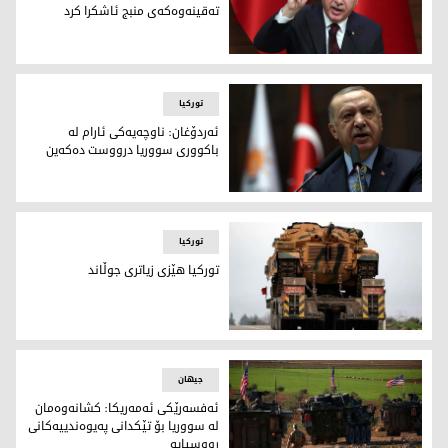
ته‌قينه‌وه‌كه‌ى منبج ئاشكرا كرد
ئه‌ردۆغان زانيارى نوێى له‌ باره‌ى ته‌قينه‌وه‌كه‌ى منبج ئاشكرا كرد
تورکیا
ئه‌ردۆغان: ناوچه‌يه‌كى ئارام له‌
باكوورى سووريا درووست ده‌كه‌ين
ئه‌ردۆغان: ناوچه‌يه‌كى ئارام له‌ باكوورى سووريا درووست ده‌كه‌ي
تورکیا
توركيا هێزى زياترى جوڵاند
توركيا هێزى زياترى جوڵاند
جیهان
ئه‌فسه‌رێكى ئه‌مه‌ريكا: كشانه‌وه‌مان
له‌ سووريا بۆ تێكدانى په‌يوه‌ندييه‌كانى
رووسيايه‌