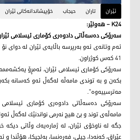
ئێران
تاران
حیجاب
خۆپیشاندانه‌كانی ئێران
K24 – هه‌ولێر:
سه‌رۆكی ده‌سه‌ڵاتی دادوه‌ری كۆماری ئیسلامی ئێران را
ئه‌م وتانه‌ی ئه‌و به‌رپرسه‌ باڵایه‌ی ئێران له‌ دوای نۆ 
41 كه‌س كوژراون.
سه‌رۆكی كۆماری ئیسلامی ئێران، ئه‌مڕۆ یه‌كشه‌ممه‌ فه
بكه‌ن و به‌ توندی مامه‌ڵه‌ له‌گه‌ڵ ئه‌و كه‌سانه‌ ب
مه‌ترسییه‌وه‌".
سه‌رۆكی ده‌سه‌ڵاتی دادوه‌ری كۆماری ئیسلامی ئ
مامه‌ڵه‌ی توند و بێ هیچ نه‌رمی نواندنێك له‌گه‌ڵ ئه‌وان
جگه‌ له‌ ناوخۆی ئێران، له‌ ژماره‌یه‌ك وڵاتی دیكه‌ خ
عێراق، كه‌نه‌دا، چیلی، فه‌ره‌نسا، به‌لجیكا، هۆڵندا و ئه‌