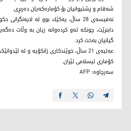
شه‌قام و پشتیوانیان بۆ كۆماره‌كه‌یان ده‌ربڕی.
نه‌فیسه‌ی 28 ساڵ، یه‌كێك بوو له‌ لایه‌نگر
دابنرێت، چونكه‌ ئه‌و كرده‌وانه‌ زیان به‌ وڵات ده‌گ
گیانیان به‌خت كرد.
عه‌تیه‌ی 21 ساڵ، خوێندكاری زانكۆیه‌ و له‌ لێد
كۆماری ئیسلامی ئێران.
سه‌رچاوه‌: AFP