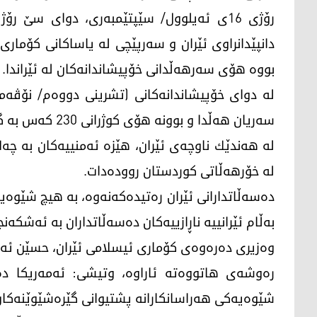
رۆژی 16ی ئه‌یلوول/ سێپتێمبه‌ری، دوای سێ رۆ
دانپێدانراوی ئێران و سه‌رپێچی له‌ یاساكانی كۆماری 
بووه‌ هۆی سه‌رهه‌ڵدانی خۆپیشاندانه‌كان له‌ ئێراندا.
سه‌ریان هه‌ڵدا و بوونه‌ هۆی كوژرانی 230 كه‌س به‌ گوێره‌ی ئاماری فه‌رمی كۆماری ئیسلامی ئێران.
له‌ هه‌ندێك ناوچه‌ی ئێران، هێزه‌ ئه‌منییه‌كان به‌ چه
له‌ خۆرهه‌ڵاتی كوردستان رووده‌دات.
به‌ڵام ئێرانییه‌ ناڕازییه‌كان ده‌سه‌ڵاتداران به‌ ئه‌شكه‌
وه‌زیری ده‌ره‌وه‌ی كۆماری ئیسلامی ئێران، حسێن ئه‌میر 
ره‌وشه‌ی هاتووه‌ته‌ ئاراوه‌، وتیشی: ئه‌مه‌ریكا د
شێوه‌یه‌كی هه‌راسانكارانه‌ پشتیوانی گێره‌شێوێنه‌كان