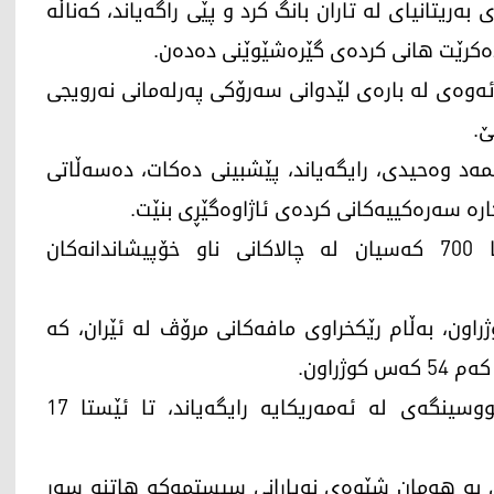
 به‌ریتانیای له‌ تاران بانگ كرد و پێی راگه‌یاند، كه‌ناڵه‌
ه‌ ده‌كرێت هانی كرده‌ی گێره‌شێوێنی ده‌ده‌ن.
ئه‌وه‌ی له‌ باره‌ی لێدوانی سه‌رۆكی په‌رله‌مانی نه‌رویجی
ێ.
حمه‌د وه‌حیدی، رایگه‌یاند، پێشبینی ده‌كات، ده‌سه‌ڵاتی
اره‌ سه‌ره‌كییه‌كانی كرده‌ی ئاژاوه‌گێڕی بنێت.
هاوكات پۆلیسی ئێران رایگه‌یاندووه‌، تا ئێستا 700 كه‌سیان له‌ چالاكانی ناو خۆپیشاندانه‌كان
ئێران ده‌ڵێن: تا ئێستا 41 كه‌س كوژراون، به‌ڵام رێكخراوی مافه‌كانی مرۆڤ له‌ ئێران، كه‌
وژراون.
هه‌روه‌ها لیژنه‌ی پاراستنی رۆژنامه‌نووسان، كه‌ نووسینگه‌ی له‌ ئه‌مه‌ریكایه‌ رایگه‌یاند، تا ئێستا 17
 به‌ هه‌مان شێوه‌ی نه‌یارانی سیستمه‌كه‌ هاتنه‌ سه‌ر