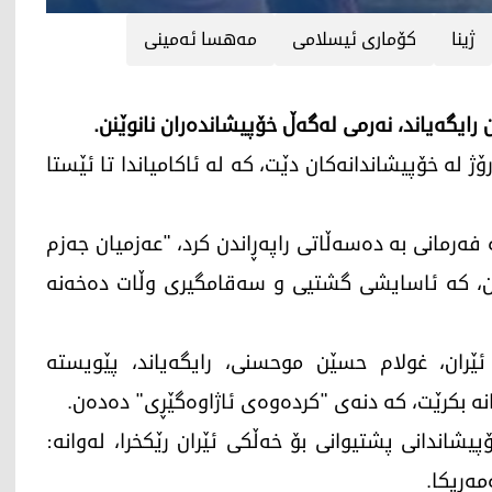
ژینا
كۆماری ئیسلامی
مه‌هسا ئه‌مینی
یگه‌یاند، نه‌رمی له‌گه‌ڵ خۆپیشانده‌ران نانوێنن.
رۆژ له‌ خۆپیشاندانه‌كان دێت، كه‌ له‌ ئاكامیاندا تا ئێستا
‌رمانی به‌ ده‌سه‌ڵاتی راپه‌ڕاندن كرد، "عه‌زمیان جه‌زم
كه‌ن، كه‌ ئاسایشی گشتیی و سه‌قامگیری وڵات ده‌خه‌نه‌
ێران، غولام حسێن موحسنی، رایگه‌یاند، پێویسته‌
ه‌ بكرێت، كه‌ دنه‌ی "كرده‌وه‌ی ئاژاوه‌گێڕی" ده‌ده‌ن.
ۆپیشاندانی پشتیوانی بۆ خه‌ڵكی ئێران رێكخرا، له‌وانه‌:
مه‌ریكا.