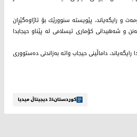
انی حكومه‌ت و رایگه‌یاند، پێویسته‌ سنوورێك بۆ ئاژاوه‌گێڕان
ه‌یه‌نن و شه‌هیدانی كۆماری ئیسلامی له‌ پێناو حیجابدا
وانێكدا رایگه‌یاند، داماڵینی حیجاب واته‌ به‌زاندنی ده‌ستووری
کوردستان24 دیجیتاڵ میدیا