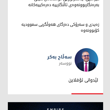
بەرەنگاربوونەوەی ئاڵنگارییە دەرەکییەکانە
زەیدی و سەرۆکی دەزگای هەوڵگریی سعوودیە
کۆبوونەوە
سەڵاح بەکر
نووسەر
سەڵاح بەکر
لێدوانی ئۆفلاین