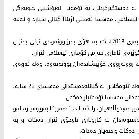
ژ له‌ ده‌ستگیركردنی، به‌ تۆمه‌تی نه‌پۆشینی جلوبه‌رگی
ئیسلامی، مه‌هسا ئه‌مینی (ژینا) گیانی سپارد و ئه‌مه‌
له‌ دوای خۆپیشاندانه‌كانی (تشرینی دووه‌م/ نۆڤه‌مبه‌ری 2019)، كه‌ به‌ هۆی به‌رزبوونه‌وه‌ی نرخی به‌نزین
‌ك رووبه‌ڕووی خۆپیشانده‌ران بوونه‌ته‌وه‌، وه‌ك ئه‌وه‌ی
ده‌سه‌ڵاتدارانی ئێران ره‌تیده‌كه‌نه‌وه‌، به‌ هیچ شێوه‌یه‌ك تێوه‌گلابن له‌ گیانله‌ده‌ستدانی مه‌هسای 22 ساڵه‌،
نجه‌دانی مه‌هسا تۆمه‌تبار ده‌كه‌ن.
عه‌بدوڵڵاهیان، رایگه‌یاند، ئه‌مه‌ریكا به‌رپرسیاره‌ له‌و
ه‌ستوه‌ردان له‌ كاروباری ناوخۆی ئێران ده‌كات و به‌
 ده‌كات و دنه‌یان ده‌دات.