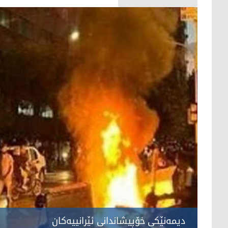
دیمه‌نێكی خۆپیشاندانی ئێرانییه‌كان