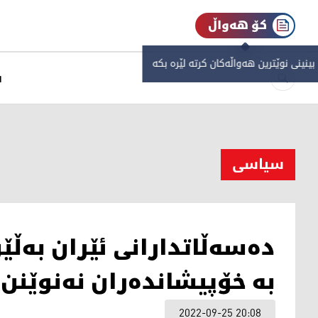
کۆ هەواڵ
 بینینی نوێترین هەواڵەکان کرتە لێرە بکە
س
سیاسی
ده‌سه‌ڵاتدارانی ئێران به‌ڵێن
به‌ خۆپیشانده‌ران نه‌نوێنن
2022-09-25 20:08