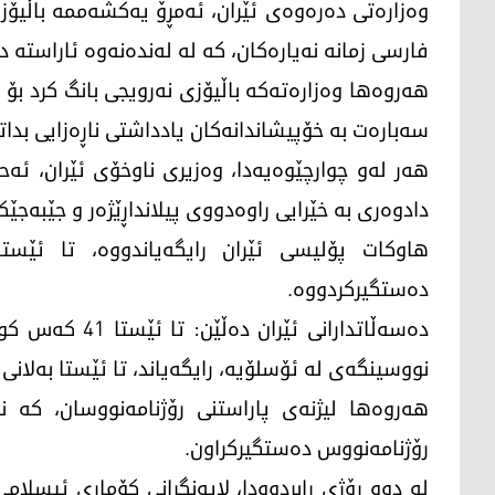
وه‌زاره‌تی ده‌ره‌وه‌ی ئێران، ئه‌مڕۆ یه‌كشه‌ممه‌ باڵیۆزی
فارسی زمانه‌ نه‌یاره‌كان، كه‌ له‌ له‌نده‌نه‌وه‌ ئاراست
هه‌روه‌ها وه‌زاره‌ته‌كه‌ باڵیۆزی نه‌رویجی بانگ كرد بۆ 
سه‌باره‌ت به‌ خۆپیشاندانه‌كان یادداشتی ناڕه‌زایی بدات
هه‌ر له‌و چوارچێوه‌یه‌دا، وه‌زیری ناوخۆی ئێران، ئه‌
دادوه‌ری به‌ خێرایی راوه‌دووی پیلانداڕێژه‌ر و جێبه‌جێك
ده‌ستگیركردووه‌.
ده‌سه‌ڵاتدارانی 
نووسینگه‌ی له‌ ئۆسلۆیه‌، رایگه‌یاند، تا ئێستا به‌لانی كه‌م 54 كه‌س ك
رۆژنامه‌نووس ده‌ستگیركراون.
له‌ دوو رۆژی رابردوودا، لایه‌نگرانی كۆماری ئیسلامی