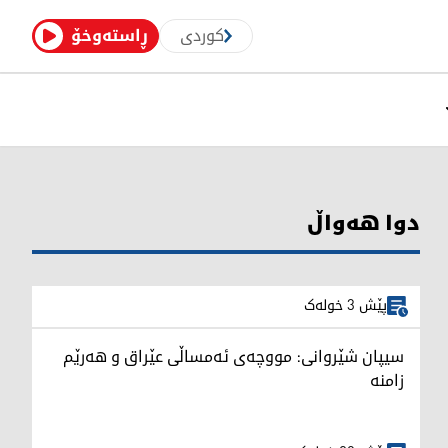
کوردی
ڕاستەوخۆ
دوا هەواڵ
پێش 3 خولەک
سیپان شێروانی: مووچەى ئەمساڵی عێراق و هەرێم
زامنە