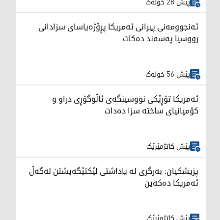
پێش 28 خولەک
ئەنجوومەنی پیرانی ئەمریکا پڕۆژەیاسای سزادانی
رووسیا په‌سه‌ند ده‌كات
پێش 56 خولەک
ئەمریکا تۆڕێکی نووسینگەی ئاڵوگۆڕی دراو و
کۆمپانیای ساختە سزا دەدات
پێش کاتژمێرێک
پزیشکیان: بەرگری لە یاداشتی لێکتێگەیشتن لەگەڵ
ئەمریکا دەکەین
پێش کاتژمێرێک