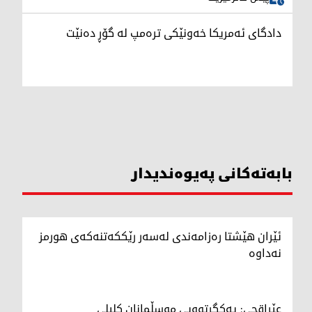
دادگای ئەمریکا خەونێکی ترەمپ لە گۆڕ دەنێت
بابەتەکانی پەیوەندیدار
ئێران هێشتا رەزامەندی لەسەر رێککەتنەکەی هورمز
نەداوە
عێراقچی: یەکگرتوویی موسڵمانان کلیلی