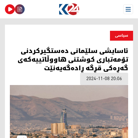
Open Menu
سیاسی
ئاسایشی سلێمانی دەستگیرکردنی
تۆمەتباری کوشتنی هاووڵاتییەکەی
گەڕەکی قڕگە ڕادەگەیەنێت
2024-11-08 20:06