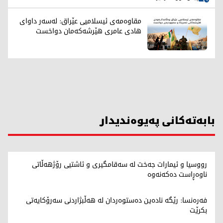
مقاوەمەی ئیسلامیی عێراق: لەسەر داوای
هادی عامری هێرشەکەمان دواخست
بابەتەکانی پەیوەندیدار
رووسیا و ئیمارات جەخت لە سەقامگیری و ئاشتیی رۆژهەڵاتی
ناوەڕاست دەکەنەوە
فەرەنسا: رێگە نادەین دەستوەردان لە هەڵبژاردنی سەرۆکایەتی
بکرێت