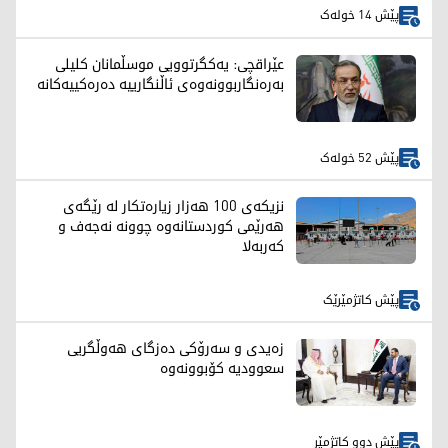
پێش 14 خولەک
عێراقچی: یەکگرتوویی موسڵمانان کلیلی
بەرەنگاربوونەوەی ئاڵنگارییە دەرەکییەکانە
پێش 52 خولەک
نزیکەی 100 هەزار زیارەتکار لە رێگەی
هەرێمی کوردستانەوە چوونە نەجەف و
کەربەلا
پێش کاتژمێرێک
زەیدی و سەرۆکی دەزگای هەوڵگریی
سعوودیە کۆبوونەوە
پێش دوو کاتژمێر