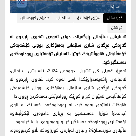
سلێمانی
کوردستان
هێزی کۆماندۆ
سلێمانی
هەرێمی کوردستان
کوشتن
ئاسایشی سلێمانی ڕایگەیاند، دوای ئەوەی شەوی ڕابردوو لە
گەڕەکی قڕگەی شاری سلێمانی بەهۆکاری بوونی کێشەیەکی
کۆمەڵایەتی هاووڵاتییەک کوژرا، ئاسایش تۆمەتباری ڕووداوەکەی
دەستگیر کرد.
ئەمڕۆ هەینی 8ـی تشرینی دووەمی 2024، ئاسایشی سلێمانی،
لەمیانەی ڕاگەیەندراوێکدا باسی لەوە کرد، شەوی ڕابردوو لە
گەڕەکی قڕگەی شاری سلێمانی بەهۆکاری بوونی کێشەیەکی
کۆمەڵایەتی لەنێوان کچ و کوڕێک ڕووادوێکی تەقەکردن ڕووی دا.
هاوکات ئاماژەی بەوە کرد، لە ڕووداوەکەدا کەسێک بە ناوی
(ب،ف،ع) کوژرا، دەستنەجێ بە بڕیاری دادوەری لێکۆڵینەوە
تۆمەتباری ڕووداوەکە دەستگیر کرا و ڕووبەڕووی یاسا کرایەوە.
ماڵپەری کوردستان24 زانیاری لەبارەی کوژراوەکە بڵاو کردبووەوە،