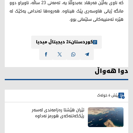
کە ناوی بەڵێن فەرهاد عەبدوڵڵا یە، تەمەنی 23 ساڵە، ناوبراو دوو
مانگە ژیانی هاوسەری پێک هیناوە. هەروەها ئەندامی یەکێک لە
هێزە ئەمنییەکانی سلێمانی بوو.
کوردستان24 دیجیتاڵ میدیا
دوا هەواڵ
پێش 6 خولەک
ئێران هێشتا رەزامەندی لەسەر
رێککەتنەکەی هورمز نەداوە