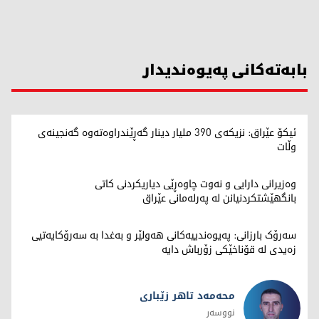
بابەتەکانی پەیوەندیدار
ئیکۆ عێراق: نزیکەی 390 ملیار دینار گەڕێندراوەتەوە گەنجینەی
وڵات
وەزیرانی دارایی و نەوت چاوەڕێی دیاریکردنی کاتی
بانگهێشتکردنیانن لە پەرلەمانی عێراق
سەرۆک بارزانی: پەیوەندییەکانی هەولێر و بەغدا بە سەرۆکایەتیی
زەیدی لە قۆناخێکی زۆرباش دایە
محەمەد تاهر زێبارى
نووسەر