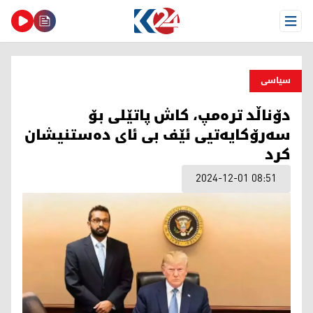
Open Menu
سیاسی
دۆناڵد ترەمپ، کاش پاتێلی بۆ
سەرۆکایەتیی ئێف بی ئای دەستنیشان
کرد
2024-12-01 08:51