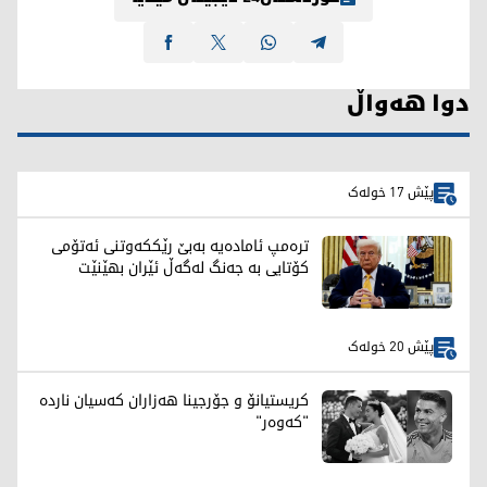
دوا هەواڵ
پێش 17 خولەک
ترەمپ ئامادەیە بەبێ رێککەوتنی ئەتۆمی
کۆتایی بە جەنگ لەگەڵ ئێران بهێنێت
پێش 20 خولەک
کریستیانۆ و جۆرجینا هەزاران کەسیان ناردە
"کەوەر"