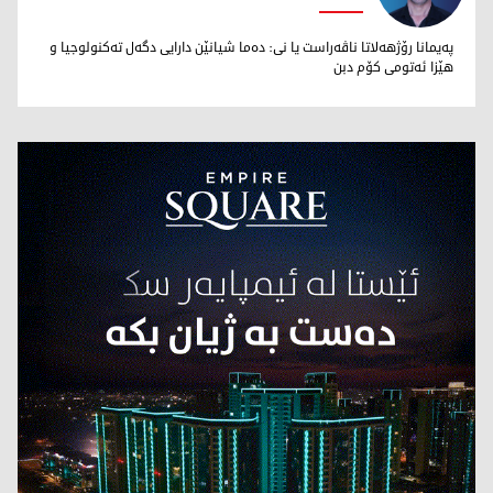
محەمەد تاهر زێبارى
پەیمانا رۆژهەلاتا ناڤەراست یا نى: دەما شیانێن دارایى دگەل تەکنولوجیا و
هێزا ئەتومى کۆم دبن