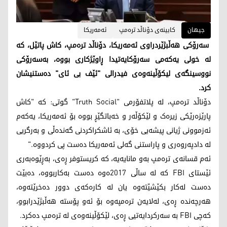
جیهان
کابینەی دۆناڵد ترەمپ
ئەمەریکا
سەرۆکی هەڵبژێردراوی ئەمەریکا، دۆناڵد ترەمپ، کاش پاتێل، کە
لە خولی یەکەمی سەرۆکایەتیدا ڕاوێژکاری بووە، بەسەرۆکی
نووسینگەی لیکۆڵینەوەی فیدرالی "ئێف بی ئای" دەستنیشان
کرد.
دۆناڵد ترەمپ، لە پلاتفۆرمی "Truth Social" گوتی: کە "کاش
پارێزەرێکی زیرەک و لێکۆڵەر و خەباتگێڕ بووە بۆ ئەمەریکا، یەکەم
ئەزموونی ژیانی پیشەیی خۆی، بە ئاشکراکردنی گەندەڵی و بەرگریی
لە دادپەروەری و پاراستنی گەلی ئەمەریکا دەست پی کردووە."
ئەم قسانەی ترەمپ بەو مانایەیە، کە کریستوفر ڕەی، بەڕێوەبەری
ئێستای FBI کە لە ساڵی 2017ەوە دەست بەکاربووە، دەبێت
دەست لەکار بکێشێتەوە یان لە کارەکەی دوور دەخرێتەوە،
هەرچەندە ڕەی، لەلایەن ترەمپەوە بۆ ئەو پۆستە هەڵبژێدرابوو،
کەچی FBI بە سەرکردایەتیی ڕەی، لێکۆڵینەوەی لە ترەمپ دەکرد.