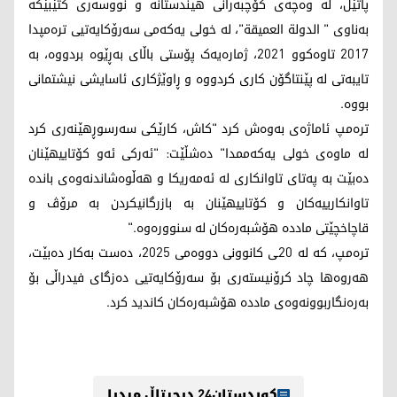
پاتێل، لە وەچەی کۆچبەرانی هیندستانە و نووسەری کتێبێکە
بەناوی " الدولة العميقة"، لە خولی یەکەمی سەرۆکایەتیی ترەمپدا
2017 تاوەکوو 2021، ژمارەیەک پۆستی باڵای بەڕێوە بردووە، بە
تایبەتی لە پێنتاگۆن کاری کردووە و ڕاوێژکاری ئاسایشی نیشتمانی
بووە.
ترەمپ ئاماژەی بەوەش کرد "کاش، کارێکی سەرسوڕهێنەری کرد
لە ماوەی خولی یەکەممدا" دەشڵێت: "ئەرکی ئەو کۆتاییهێنان
دەبێت بە پەتای تاوانکاری لە ئەمەریکا و هەڵوەشاندنەوەی باندە
تاوانکارییەکان و کۆتاییهێنان بە بازرگانیکردن بە مرۆڤ و
قاچاخچێتی ماددە هۆشبەرەکان لە سنوورەوە."
ترەمپ، کە لە 20ـی کانوونی دووەمی 2025، دەست بەکار دەبێت،
هەروەها چاد کرۆنیستەری بۆ سەرۆکایەتیی دەزگای فیدراڵی بۆ
بەرەنگاربوونەوەی ماددە هۆشبەرەکان کاندید کرد.
کوردستان24 دیجیتاڵ میدیا