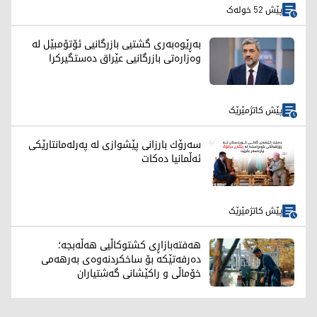
پێش 52 خولەک
بەڕێوەبەری گشتیی بازرگانیی ئۆتۆمبێل لە
وەزارەتی بازرگانیی عێراق دەستگیرکرا
پێش کاتژمێرێک
سەرۆك بارزانی پێشوازی لە پەرلەمانتارێكی
ئەڵمانیا دەكات
پێش کاتژمێرێک
هەفتەبازاڕی کشتوکاڵیی هەڵەبجە؛
دەرفەتێکە بۆ ساخکردنەوەی بەرهەمی
خۆماڵی و راکێشانی گەشتیاران