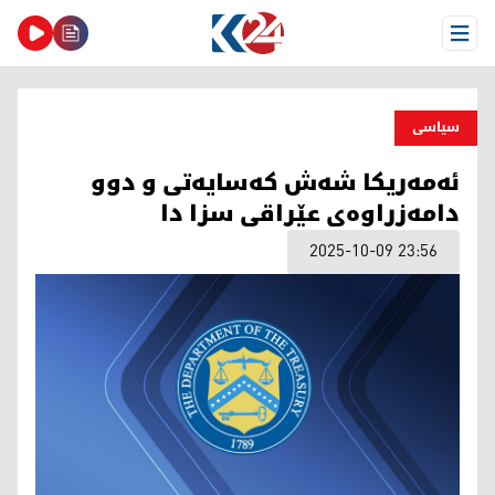
Open Menu
سیاسی
ئەمەریکا شەش کەسایەتی و دوو
دامەزراوەی عێراقی سزا دا
2025-10-09 23:56