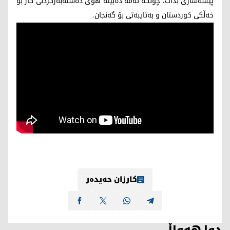
پیشەسازی بدات، چونکە ئەمە دەبێتە هۆی دەستەبەرکردنی کار بۆ
خەڵکی کوردستان و بەتایبەتی بۆ گەنجان.
کارزان حەیدەر
دوا هەواڵ