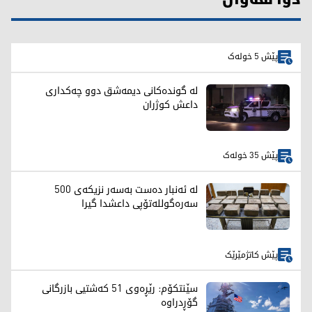
پێش 5 خولەک
لە گوندەکانی دیمەشق دوو چەکداری
داعش کوژران
پێش 35 خولەک
لە ئەنبار دەست بەسەر نزیکەی 500
سەرەگوللەتۆپی داعشدا گیرا
پێش کاتژمێرێک
سێنتکۆم: رێڕەوی 51 کەشتیی بازرگانی
گۆڕدراوە