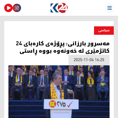
Open Menu
سیاسی
مەسرور بارزانی: پڕۆژەی کارەبای 24
کاتژمێری لە خەونەوە بووە ڕاستی
2025-11-04 16:25