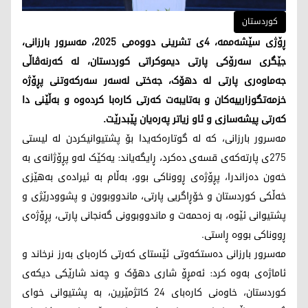
کوردستان
ڕۆژی سێشەممە، 4ی تشرینی دووەمی 2025، مەسرور بارزانی،
جێگری سەرۆکی پارتی دیموکراتی کوردستان، لە کەرنەڤاڵی
جەماوەری پارتی لە دهۆک، جەختی لەسەر سەرکەوتنی پڕۆژە
خزمەتگوزارییەکان و بەتایبەت کەرتی کارەبا کردەوە و بەڵێنی دا
کەرتی پیشەسازی و ئاو زیاتر پەرەیان پێبدرێت.
مەسرور بارزانی، کە لە گوتارەکەیدا بۆ پشتیوانیکردن لە لیستی
275ی پارتەکەی قسەی دەکرد، ڕایگەیاند: یەکێک لەو پڕۆژانەی بە
خەون دەزاندرا، پڕۆژەی ڕووناکی بوو، بەڵام بە ئیرادەی بەهێزی
خەڵکی کوردستان و خۆڕاگریی پارتی، ماندووبوون و پشوودرێژی و
پشتیوانی ئێوە، بە زەحمەت و ماندووبوونی گەنجانی پارتی، پڕۆژەی
ڕووناکی بووە ڕاستی.
مەسرور بارزانی دەستکەوتی ئێستای کەرتی کارەبای بەرز نرخاند و
ئاماژەی بەوە کرد: ئەمڕۆ شاری دهۆک و چەند شارێکی دیکەی
کوردستان، خاوەنی کارەبای 24 کاتژمێرین، بە پشتیوانی خوای