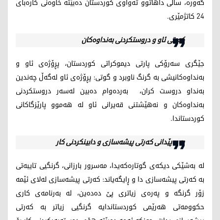
گەورە، ساڵی داهاتوو تەواوی کوردستان دەبێتە خاوەنی کارەبای
24 کاتژمێری.
کەرتی ئاو و دروستکردنی بەنداوەکان
جێگری سەرۆکی پارتی دیموکراتی کوردستان، پڕۆژەی ئاو و
بەنداوەکانیشی بە گرنگ ناوبرد و گوتی: پڕۆژەی ئاو لەگەڵ چەندین
بەنداو دروست کران، بەردەوام دەبین لەسەر دروستکردنی
بەنداوەکان و نەهێشتنی قەیرانی ئاو لە هەموو پارێزگاکانی
کوردستاندا.
پەرەپێدانی کەرتی پیشەسازی و دابینکردنی کار
لە بەشێکی دیکەی گوتارەکەیدا، مەسرور بارزانی، گرنگیی تایبەتی
بە کەرتی پیشەسازی دا و ڕایگەیاند: کەرتی پیشەسازی لەلای ئێمە
زۆر گرنگە و پەرەی زیاتری پێ دەدەین، لە بەرنامەی کاری
حکوومەتی هەرێمی کوردستاندایە گرنگیی زیاتر بە کەرتی