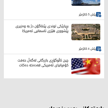
پێش 5 کاتژمێر
بڕیارێکی توندی پێنتاگۆن دژ بە وەزیری
پێشووی هێزی ئاسمانیی ئەمریکا
پێش 6 کاتژمێر
چین ئاڵوگۆڕی بازرگانی لەگەڵ حەفت
کۆمپانیای ئەمریکی قەدەخە دەکات