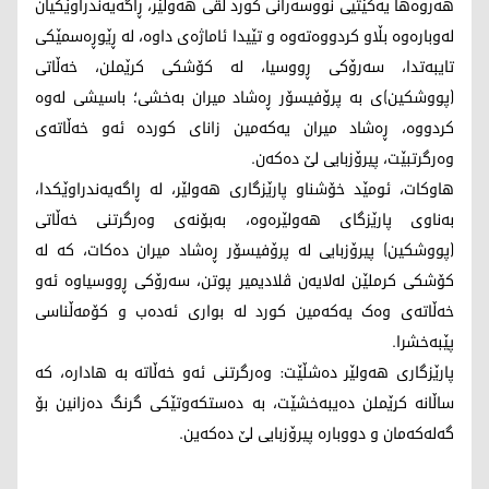
هەروەها یەکێتیی نووسەرانی کورد لقی هەولێر، ڕاگەیەندراوێکیان
لەوبارەوە بڵاو کردووەتەوە و تێیدا ئاماژەی داوە، لە ڕێوڕەسمێکی
تایبەتدا، سەرۆکی ڕووسیا، لە کۆشکی کرێملن، خەڵاتی
(پووشکین)ی بە پرۆفیسۆر ڕەشاد میران بەخشی؛ باسیشی لەوە
کردووە، ڕەشاد میران یەکەمین زانای کوردە ئەو خەڵاتەی
وەرگرتبێت، پیرۆزبایی لێ دەکەن.
هاوکات، ئومێد خۆشناو پارێزگاری هەولێر، لە ڕاگەیەندراوێکدا،
بەناوی پارێزگای هەولێرەوە، بەبۆنەی وەرگرتنی خەڵاتی
(پووشکین) پیرۆزبایی لە پرۆفیسۆر ڕەشاد میران دەکات، کە لە
کۆشکی کرملێن لەلایەن ڤلادیمیر پوتن، سەرۆکی ڕووسیاوە ئەو
خەڵاتەی وەک یەکەمین کورد لە بواری ئەدەب و کۆمەڵناسی
پێبەخشرا.
پارێزگاری هەولێر دەشڵێت: وەرگرتنی ئەو خەڵاتە بە هادارە، کە
ساڵانە کرێملن دەیبەخشێت، بە دەستکەوتێکی گرنگ دەزانین بۆ
گەلەکەمان و دووبارە پیرۆزبایی لێ دەکەین.