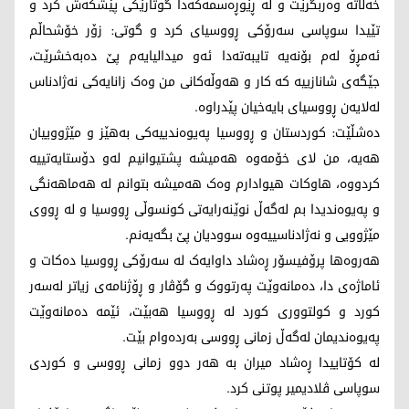
خەڵاتە وەربگرێت و لە ڕێوڕەسمەکەدا گوتارێکی پێشکەش کرد و
تێیدا سوپاسی سەرۆکی ڕووسیای کرد و گوتی: زۆر خۆشحاڵم
ئەمڕۆ لەم بۆنەیە تایبەتەدا ئەو میدالیایەم پێ دەبەخشرێت،
جێگەی شانازییە کە کار و هەوڵەکانی من وەک زانایەکی نەژادناس
لەلایەن ڕووسیای بایەخیان پێدراوە.
دەشڵێت: کوردستان و ڕووسیا پەیوەندییەکی بەهێز و مێژووییان
هەیە، من لای خۆمەوە هەمیشە پشتیوانیم لەو دۆستایەتییە
کردووە، هاوکات هیوادارم وەک هەمیشە بتوانم لە هەماهەنگی
و پەیوەندیدا بم لەگەڵ نوێنەرایەتی کونسوڵی ڕووسیا و لە ڕووی
مێژوویی و نەژادناسییەوە سوودیان پێ بگەیەنم.
هەروەها پرۆفیسۆر ڕەشاد داوایەک لە سەرۆکی ڕووسیا دەکات و
ئاماژەی دا، دەمانەوێت پەرتووک و گۆڤار و ڕۆژنامەی زیاتر لەسەر
کورد و کولتووری کورد لە ڕووسیا هەبێت، ئێمە دەمانەوێت
پەیوەندیمان لەگەڵ زمانی ڕووسی بەردەوام بێت.
لە کۆتاییدا ڕەشاد میران بە هەر دوو زمانی ڕووسی و کوردی
سوپاسی ڤلادیمیر پوتنی کرد.