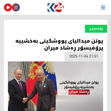
Open Menu
رۆشنبیری
پوتن میدالیای پووشکینی بەخشییە
پرۆفیسۆر ڕەشاد میران
2025-11-04 21:51