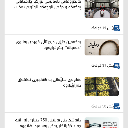
ئەنجوومەنی ئاسایشی تورکیا چەکدانانی
پەکەکە و دۆخی ناوچەکە تاوتوێ دەکات
پێش 19 خولەک
یەکەمین کتێبی دیجیتاڵی کوردی بەناوی
"دەفیانە" بڵاوکرایەوە
پێش 31 خولەک
عەلوەی سلێمانی بە هەنجیری تەقتەق
دەڕازێتەوە
پێش 50 خولەک
دابەشکردنی بەنزینی 750 دیناری لە رانیە
چه‌ند گۆڕانكارییه‌كی بەسەردا هاتووە