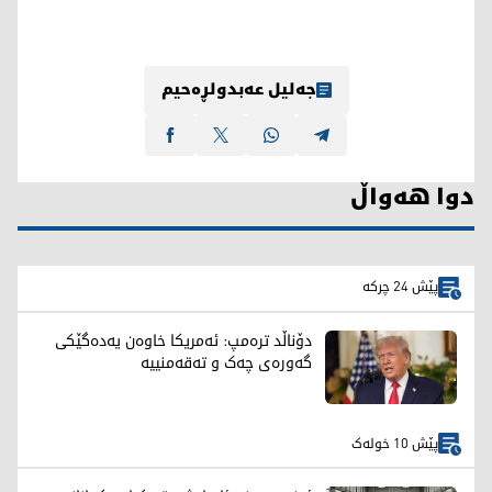
جەلیل عەبدولڕەحیم
دوا هەواڵ
پێش 24 چرکە
دۆناڵد ترەمپ: ئەمریکا خاوەن یەدەگێکی
گەورەی چەک و تەقەمنییە
پێش 10 خولەک