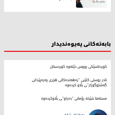
بابەتەکانی پەیوەندیدار
کوردناسێکی رووس دێتەوە کوردستان
نادر روستی کتێبی "رەهەندەكانی هزری پەرەپێدانی
گەشتوگوزار"ـی بڵاو کردەوە
مستەفا شێخە رۆمانی "دەراو"ـی بڵاوکردەوە