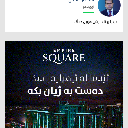
بەختیار شاخی
نووسەر
بەختیار شاخی
میدیا و ئاسایشی هزریی خەڵک