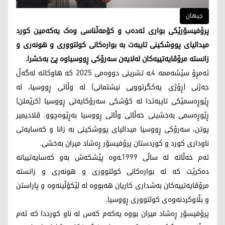
جیهان
‏‎پرۆفیسۆرێکی بواری ئەدەب و کۆمەڵناسی وەک یەکەمین کورد
میدالیای پووشکینی تایبەت بە بوارەکانی کولتووری و هونەری و
زانستە مرۆڤایەتییەکان لەلایەن سەرۆکی ڕووسیاوە پێ بەخشرا.
ئەمڕۆ سێشەممە 4ـە تشرینی دووەمی 2025 کە هاوکاتە لەگەڵ
جەژنی (ڕۆژی یەکگرتوویی نیشتمانی) لە وڵاتی ڕووسیا، لە
ڕێوڕەسمێکی تایبەتدا لە کۆشکی سەرۆکایەتی ڕووسیا (کرێملن)
ڕێوڕەسمی بەخشینی خەڵاتی وڵاتی ڕووسیا بەڕێوەچوو. ڤلادیمیر
پوتن، سەرۆکی ڕووسیا میدالیای پووشکینی بە زانا و کەسایەتی
ناوداری کورد و کوردستان پرۆفیسۆر ڕەشاد میران بەخشی.
ئەم خەڵاتە لە ساڵی 1999ـەوە پێشکەش بەو کەسایەتییانە
دەکرێت کە لە بوارەکانی کولتووری و هونەری و زانستە
مرۆڤایەتییەکان بەشداری کاریان هەبووە لە لێکۆڵینەوە و پاراستن
و بڵاوکردنەوەی کولتووری ڕووسیا.
پرۆفیسۆر ڕەشاد میران بووە یەکەم کەس لە ناو کورددا کە ئەم