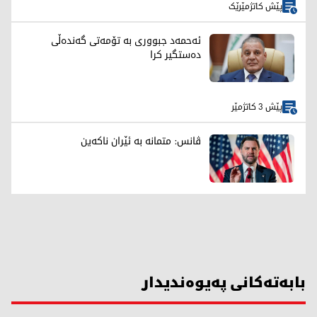
پێش کاتژمێرێک
ئەحمەد جبووری بە تۆمەتی گەندەڵی
دەستگیر کرا
پێش 3 کاتژمێر
ڤانس: متمانە بە ئێران ناکەین
بابەتەکانی پەیوەندیدار