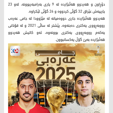
دۆڕاون و هەردوو هەڵبژاردە لە 9 یاری بەرامبەربوونە، لەو 23
یارییەش عێراق 32 گۆڵی کردووە و 26 گۆڵی لێکراوە.
هەردوو هەڵبژاردە جاری دووەمیانە لە مێژوودا لە جامی عەرەب
رووبەڕووی یەکتری دەبنەوە، پێشتر لە ساڵی 2021 و لە قۆناغی
یەکەم رووبەڕووی یەکتری بوونەوە، ئەو کاتیش هەردوو
هەڵبژاردە بەبێ گۆڵ یەکسانبوون.