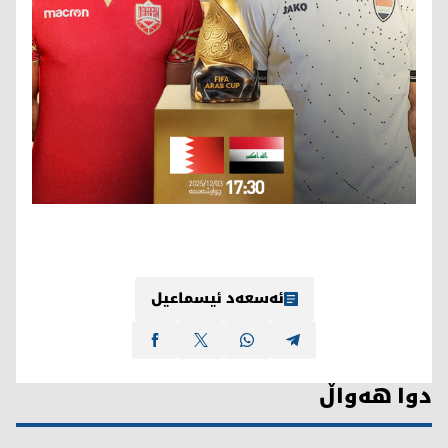
ئەسعەد ئیسماعیل
دوا هەواڵ