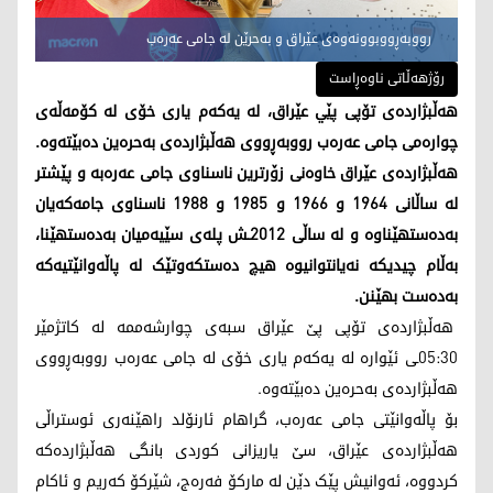
رووبەڕووبوونەوەی عێراق و بەحرێن لە جامی عەرەب
رۆژهەڵاتی ناوەڕاست
هەڵبژاردەی تۆپی پێي عێراق، لە یەکەم یاری خۆی لە کۆمەڵەی
چوارەمی جامی عەرەب رووبەڕووی هەڵبژاردەی بەحرەین دەبێتەوە.
هەڵبژاردەی عێراق خاوەنی زۆرترین ناسناوی جامی عەرەبە و پێشتر
لە ساڵانی 1964 و 1966 و 1985 و 1988 ناسناوی جامەکەیان
بەدەستهێناوە و لە ساڵی 2012ـش پلەی سێیەمیان بەدەستهێنا،
بەڵام چیدیکە نەیانتوانیوە هیچ دەستکەوتێک لە پاڵەوانێتیەکە
بەدەست بهێنن.
هەڵبژاردەی تۆپی پێ عێراق سبەی چوارشەممە لە كاتژمێر
05:30ـی ئێوارە لە یەکەم یاری خۆی لە جامی عەرەب رووبەڕووی
هەڵبژاردەی بەحرەین دەبێتەوە.
بۆ پاڵەوانێتی جامی عەرەب، گراهام ئارنۆلد راهێنەری ئوستراڵی
هەڵبژاردەی عێراق، سێ یاریزانی کوردی بانگی هەڵبژاردەکە
کردووە، ئەوانیش پێک دێن لە مارکۆ فەرەج، شێرکۆ کەریم و ئاکام