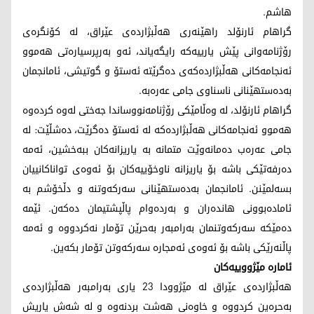
هاشم.
گراهام ئارنۆلد راهێنەری هەڵبژاردەی عێراق، لە کۆنگرەی
رۆژنامەوانی پێش یارییەکە رایگەیاند، ئەو بەرپرسیارەتی هەموو
ئەنجامەکانی هەڵبژاردەکەی دەگرێتە ئەستۆ و گوتیشی، ئامانجمان
بەدەستهێنانی ناسناوی جامی عەرەبە.
گراهام ئارنۆلد، لە وەڵامێكی رۆژنامەنووساندا جەختی لەوە كردەوە
هەموو ئەنجامەكانی هەڵبژاردەكە لە ئەستۆ دەگرێت، دەشڵێت: لە
جامی عەرەب دەمانەوێت متمانە بە یاریزانەکان ببەخشین، ئەمە
دەرفەتێکی باشە بۆ یاریزانە ناوخۆییەکان بۆ ئەوەی تواناکانییان
بسەلمێنن. ئامانجمان بەدەستهێنانی سەرکەوتنە و دڵخۆشم بە
ئامادەبوونی هاندەران و بەردەوام پاڵپشتیمان دەکەن. ئێمە
دەمێکە سەرکەوتنمان بەرامبەر بەحرێن تۆمار نەکردووە و ئەمە
پاڵنەرێکی باشە بۆ ئەوەی ئەمجارە سەرکەوتن تۆمار بکەین.
ئامارە مێژووییەكان
هەڵبژاردەی عێراق لە مێژوودا 23 یاری بەرامبەر هەڵبژاردەی
بەحرەین کردووە و خاوەنی هەشت بردنەوە و لە شەش یاریش