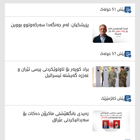
پێش 51 خولەک
پزیشکیان: لەم جەنگەدا سەرکەوتوو بووین
پێش 57 خولەک
براد کوپەر بۆ تاوتوێکردنی پرسی ئێران و
غەززە گەیشتە ئیسرائیل
پێش کاتژمێرێک
زەیدی بانگهێشتی ماکرۆن دەکات بۆ
سەردانیکردنی عێراق