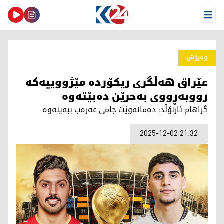
Open Menu
وەرزش
عێراق هەڵگری ریكۆردە مێژووییەكە
رووبەڕووی بەحرێن دەبێتەوە
گراهام ئارنۆڵد: دەمانەوێت جامی عەرەب ببەینەوە
2025-12-02 21:32