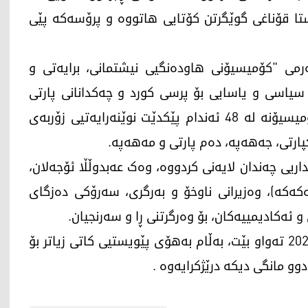
ستا قۆناغی گوێگرتن کۆتایی هاتووە و پرۆسەکە پێی
رمی "کۆمیسیۆنی هاودەنگیی نیشتمانی، برایەتی و
سیاسی و یاسایی بۆ پرسی کورد و چەکدانانی پارتی
کرێکارانی کوردستان (پەکەکە) دامەزراوە . ئەم کۆمیسیۆنە لە 48 ئەندام پێکدێت نوێنەرایەتیی زۆربەی
کپارتی، جەهەپە، دەم پارتی و مەهەپە.
اریی چەندان لایەنی کردووە، وەک عەبدوڵڵا ئۆجەلان،
پەکەکە)، وەزیرانی ناوخۆ و بەرگری، سەرۆکی دەزگای
ئەکادیمییەکان، بۆ وەرگرتنی ڕا و سەرنجیان.
بڕیاربوو کارەکانی کۆمیسیۆنەکە لە کۆتایی ساڵی 2025 تەواو بێت، بەڵام بەهۆی پێویستیی کاتی زیاتر بۆ
وو مانگی دیکە درێژکرایەوە .