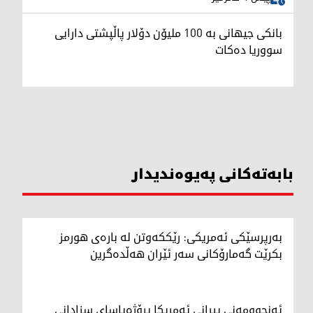
بانکی جیهانی بە 100 ملیۆن دۆلار پاڵپشتی دارایی
سووریا دەکات
بابەتەکانی پەیوەندیدار
بەرپرسێکی ئەمریکی: رێککەوتن لە بارەی هورمز
بکرێت گەمارۆکانی سەر ئێران هەڵدەگرین
ئەنجوومەنی پیرانی ئەمریکا پڕۆژەیاسای سزادانی