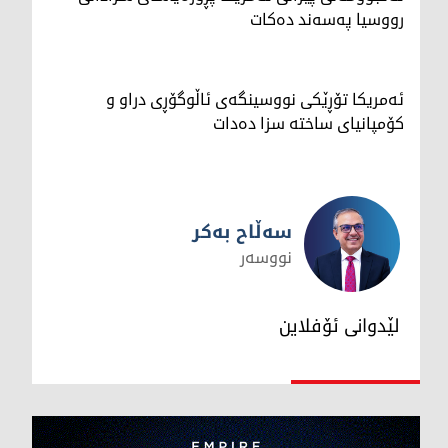
رووسیا په‌سه‌ند ده‌كات
ئەمریکا تۆڕێکی نووسینگەی ئاڵوگۆڕی دراو و
کۆمپانیای ساختە سزا دەدات
سەڵاح بەکر
نووسەر
سەڵاح بەکر
لێدوانی ئۆفلاین