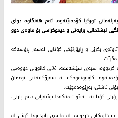
رلەمانی تورکیا کۆدەبێتەوە. ئەم هەنگاوە دوای
گیی نیشتمانی، برایەتی و دیموکراسی بۆ ماوەی دوو
تاوتوێ بکرێن و ڕاپۆرتێکی کۆتایی لەسەر پرۆسەکە
ەگرێت.
پەرلەمانی تورکیا لە ڕاگەیەندراوێکدا ئاماژەی بەوە کردووە، سبەی سێشەممە، 06ـی کانوونی دووەمی
کۆدەبنەوە. کۆبوونەوەکە بە سەرۆکایەتیی نوعمان
نی ئاشتی، بەڕێوەدەچێت.
ۆرتی کۆتاییە. لەنێو تیمەکەدا نوێنەرانی دەم پارتی،
لە مانگی ئابی ساڵی 2025 دەستی بە کارەکانی کردووە. لە ماوەی ڕابردوودا گوێی لە