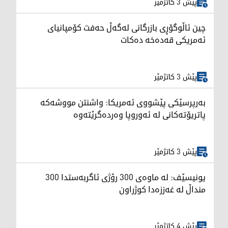
پێش 3 کاتژمێر
چین ئاڵوگۆڕی بازرگانی لەگەڵ حەفت کۆمپانیای
ئەمریکی قەدەخە دەکات
پێش 3 کاتژمێر
بەرپرسێکی پێشووی ئەمریکا: واشنتن مووشەکە
پاتریۆتەکانی لە ئەوروپا وەردەگرێتەوە
پێش 3 کاتژمێر
یونیسێف: لە ماوەی 300 رۆژی ئاگربەستدا 300
منداڵ لە غەززەدا کوژراون
پێش 4 کاتژمێر