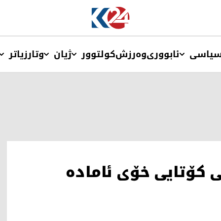
یاسی
ئابووری
وەرزش
کولتوور
ژیان
وتار
زیاتر
 کۆتایی خۆی ئامادە