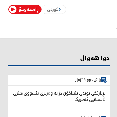
کوردی
ڕاستەوخۆ
دوا هەواڵ
پێش دوو کاتژمێر
بڕیارێکی توندی پێنتاگۆن دژ بە وەزیری پێشووی هێزی
ئاسمانیی ئەمریکا