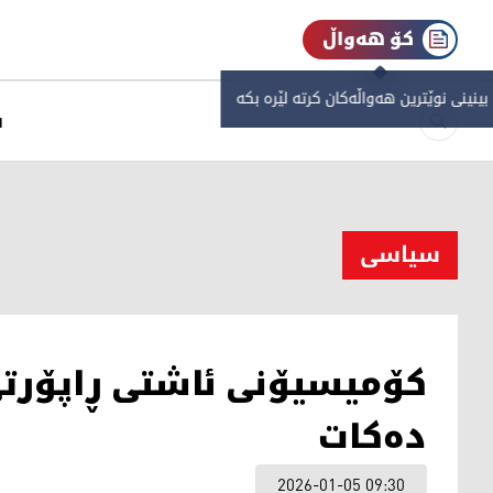
کۆ هەواڵ
 بینینی نوێترین هەواڵەکان کرتە لێرە بکە
س
سیاسی
کۆمیسیۆنی ئاشتی ڕاپۆرتی
دەکات
2026-01-05 09:30