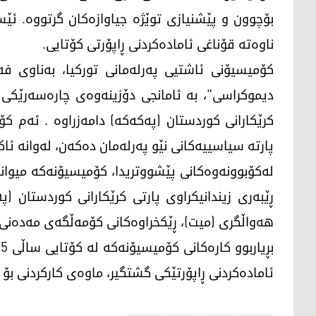
بۆچوون و پێشنیازی توێژە جیاوازەکان گرتووە. ئێ
ناوەتە قۆناغی ئامادەکردنی ڕاپۆرتی کۆتایی.
کۆمیسیۆنی ئاشتیی پەرلەمانی تورکیا، بەناوی فە
دیموکراسی"، بە ئامانجی دۆزینەوەی چارەسەرێکی 
پارتە سیاسییەکانی نێو پەرلەمان دەکەن، لەوانە ئا
لەکۆبوونەوەکانی پێشووتریدا، کۆمیسیۆنەکە میواند
ڕێبەری زیندانیکراوی پارتی کرێکارانی کوردستان (
هەواڵگری (میت)، ڕێکخراوەکانی کۆمەڵگەی مەدەنی و 
ئامادەکردنی ڕاپۆرتێکی گشتگیر، ماوەی کارکردنی بۆ د