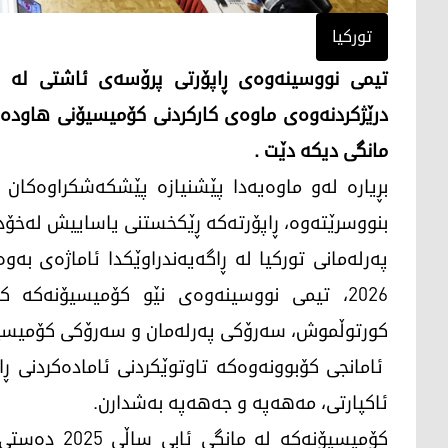
تورکیا
تیمی نووسینەوەی ڕاپۆرتی پرۆسەی ئاشتی لە پە
درێژکردنەوەی ماوەی کارکردنی کۆمیسیۆنی هاودەن
مانگی دیکە دێت .
بڕیارە لەو ماوەیەدا پێشنیازە پێشکەشکراوەکان 
بنووسرێتەوە، ڕاپۆرتەکە ڕێکخستنی یاساییش لەخۆد
2026، تیمی نووسینەوەی نێو کۆمیسیۆنەکە 
کورتوڵموش، سەرۆکی پەرلەمان و سەرۆکی کۆمیسیۆ
ئامانجی کۆبوونەوەکە تاوتوێکردنی ئامادەکردنی ڕاپ
ئاکپارتی، مەهەپە و جەهەپە بەشدارن.
کۆمیسیۆنەکە 