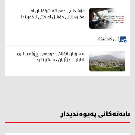
هۆشداریی دەدرێتە شۆفێران لە
بەکارهێنانی مۆبایل لە کاتی لێخوڕیندا
پێش کاتژمێرێک
لە سۆران قۆناخی دووەمی پڕۆژەی ئاوی
بادلیان - دێڵزیان دەستیپێکرد
بابەتەکانی پەیوەندیدار