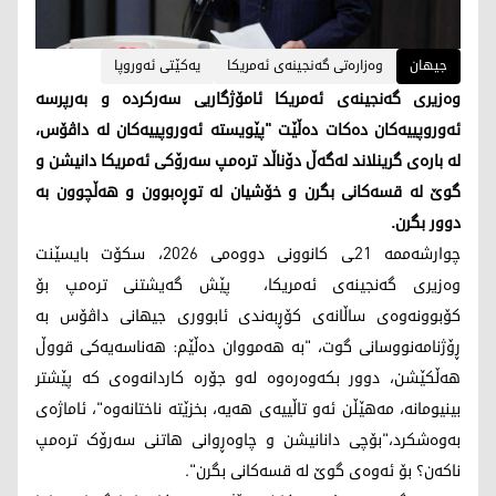
جیهان
وەزارەتی گەنجینەی ئەمریکا
یەکێتی ئەوروپا
وەزیری گەنجینەی ئەمریکا ئامۆژگاریی سەرکردە و بەرپرسە
ئەوروپییەکان دەکات دەڵێت "پێویستە ئەوروپییەکان لە داڤۆس،
لە بارەی گرینلاند لەگەڵ دۆناڵد ترەمپ سەرۆکی ئەمریکا دانیشن و
گوێ لە قسەکانی بگرن و خۆشیان لە توڕەبوون و هەڵچوون بە
دوور بگرن.
چوارشەممە 21ـی کانوونی دووەمی 2026، سکۆت بایسێنت
وەزیری گەنجینەی ئەمریکا، پێش گەیشتنی ترەمپ بۆ
کۆبوونەوەی ساڵانەی کۆڕبەندی ئابووری جیهانی داڤۆس بە
ڕۆژنامەنووسانی گوت، "بە هەمووان دەڵێم: هەناسەیەکی قووڵ
هەڵکێشن، دوور بکەوەرەوە لەو جۆرە کاردانەوەی کە پێشتر
بینیومانە، مەهێڵن ئەو تاڵییەی هەیە، بخزێتە ناختانەوە"، ئاماژەی
بەوەشکرد،"بۆچی دانانیشن و چاوەڕوانی هاتنی سەرۆک ترەمپ
ناکەن؟ بۆ ئەوەی گوێ لە قسەکانی بگرن".