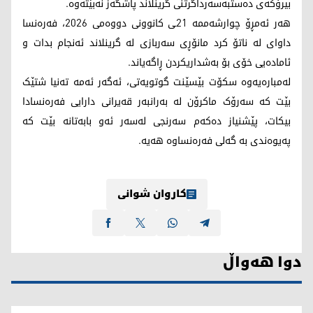
بیرۆکەی دەستبەسەرداگرتنی گرینلاند پاشگەز نەبێتەوە.
هەر ئەمڕۆ چوارشەممە 21ـی کانوونی دووەمی 2026، فەرەنسا
داوای لە ناتۆ کرد مانۆڕی سەربازی لە گرینلاند ئەنجام بدات و
ئامادەیی خۆی بۆ بەشداریکردن ڕاگەیاند.
لەمبارەیەوە سکۆت بێسێنت گوتویەتی، ئەگەر ئەمە تەنیا شتێک
بێت کە سەرۆک ماکرۆن لە بەرانبەر قەیرانی دارایی فەرەنسادا
بیکات، پێشنیاز دەکەم سەرنجی لەسەر ئەو بابەتانە بێت کە
پەیوەندی بە گەلی فەرەنساوە هەیە.
کاروان شوانی
دوا هەواڵ