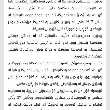
وەزیری گەنجینەی ئەمەریکا لە درێژەی قسەکانیدا ڕایگەیاند، داوا
لە هاوپەیمانەکانمان دەکەین دان بەوەدا بنێن کە پێویستە
گرینلاند بەشێک بێت لە ئەمریکا، ئاماژەی بەوەکردووە، دانیمارک لە
ساڵی 1917 خاکی لە زەریای کاریبی بە ئەمریکا فرۆشت و دواتر
ناوەکەی گۆڕدرا بۆ دوورگەکانی ڤێرجینی ئەمریکا.
وەزیرە ئەمریکییەکە دەڵێت، دانیمارک کە لە جەنگی جیهانی
یەکەمدا بێلایەن بوو، ئەو کات لە ترسی ئەڵمانیا دوورگەکانی
ڤێرجینیان بە ئەمریکا فرۆشت و دواتر بۆیان دەرکەوت شتێکی
گرنگیان فرۆشتووە.
دۆناڵد ترەمپ سەرۆکی ئەمریکا، جەخت لەوە دەکاتەوە، دوورگەی
گرینلاند کە دەوڵەمەندە بە کانزاکان، بۆ ئاسایشی ئەمریکا و ناتۆ لە
بەرانبەر رووسیا و چین زۆر گرنگە، بە تایبەت لە کاتێکدا کە وڵاتانی
زلهێزی جیهان لە بەهێزکردنی پێگەی خۆیاندا کێبڕکێ دەکەن.
ئۆرسولا ڤۆن دێر لاین، سەرۆکی کۆمیسیۆنی ئەوروپا، بە سەرکردە
سیاسی و ئابوورییەکانی جیهانی ڕاگەیاندووە، وەڵامی 27 وڵاتی
ئەندام لە یەکێتی ئەوروپا بۆ ئەمریکا زۆر توند دەبێت، ئەگەر لە