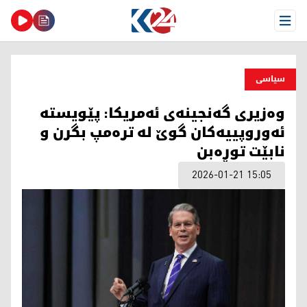
Open Menu
سیاسی
وەزیری گەنجینەی ئەمریکا: پێویستە
ئەوروپییەکان گوێ لە ترەمپ بگرن و
نابێت توڕەبن
2026-01-21 15:05