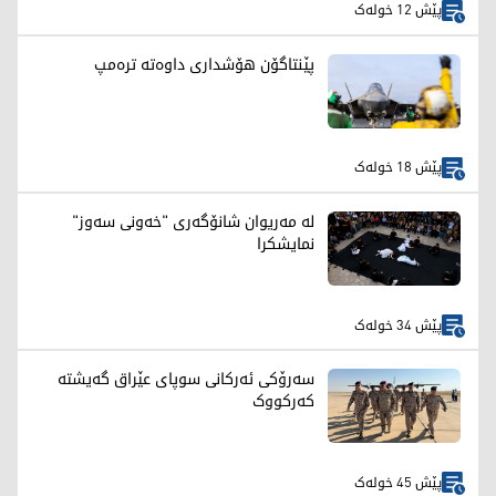
پێش 12 خولەک
پێنتاگۆن هۆشداری داوەتە ترەمپ
پێش 18 خولەک
لە مەریوان شانۆگەری "خەونی سەوز"
نمایشکرا
پێش 34 خولەک
سەرۆکی ئەرکانی سوپای عێراق گەیشتە
کەرکووک
پێش 45 خولەک