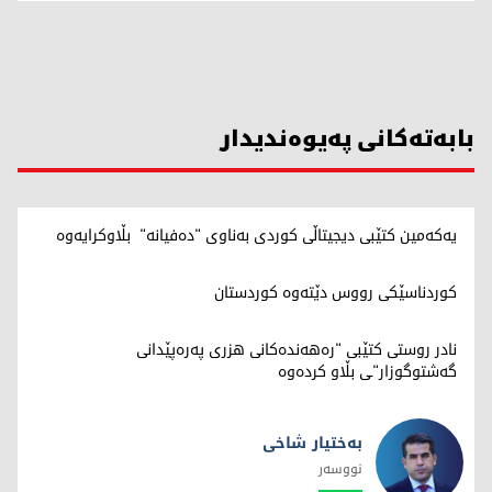
بابەتەکانی پەیوەندیدار
یەکەمین کتێبی دیجیتاڵی کوردی بەناوی "دەفیانە" بڵاوکرایەوە
کوردناسێکی رووس دێتەوە کوردستان
نادر روستی کتێبی "رەهەندەكانی هزری پەرەپێدانی
گەشتوگوزار"ـی بڵاو کردەوە
بەختیار شاخی
نووسەر