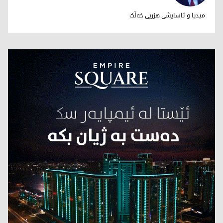
بەختیار شاخی
میدیا و ئاسایشی هزریی خەڵک