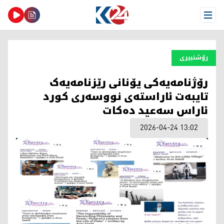
Open Menu
رۆشنبیری
رۆژنامەیەکی یۆنانی رێزنامەیەک
تایبەت ئاراستەی نووسەری کورد
ئاراس سەعید دەکات
2026-04-24 13:02