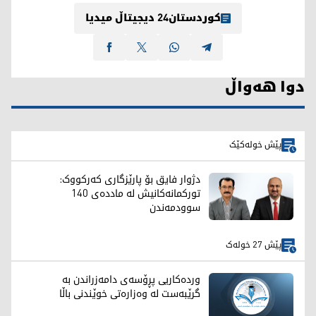
کوردستان24 دیجیتاڵ میدیا
دوا هەواڵ
پێش خولەکێک
دژوار فایق بۆ پارێزگاری کەرکووک:
تورکمانەکانیش لە ماددەی 140
سوودمەندن
پێش 27 خولەک
وردەکاریی پڕۆسەی دامەزراندن بە
گرێبەست لە وەزارەتی خوێندنی باڵا