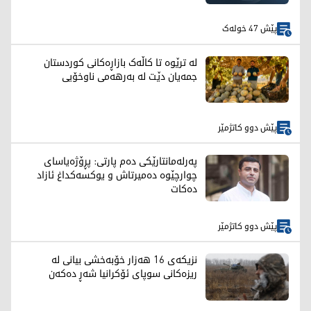
پێش 47 خولەک
لە ترێوە تا کاڵەک بازاڕەکانی کوردستان
جمەیان دێت لە بەرهەمی ناوخۆیی
پێش دوو کاتژمێر
پەرلەمانتارێکی دەم پارتی: پڕۆژەیاسای
چوارچێوە دەمیرتاش و یوکسەکداغ ئازاد
دەکات
پێش دوو کاتژمێر
نزیکەی 16 هەزار خۆبەخشی بیانی لە
ریزەکانی سوپای ئۆکرانیا شەڕ دەکەن