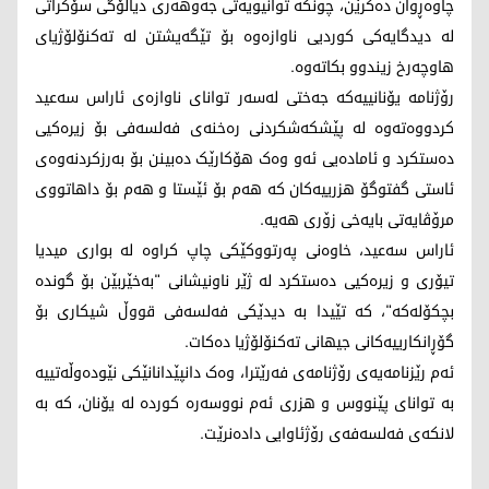
چاوەڕوان دەکرێن، چونکە توانیویەتی جەوهەری دیالۆگی سۆکراتی
لە دیدگایەکی کوردیی ناوازەوە بۆ تێگەیشتن لە تەکنۆلۆژیای
هاوچەرخ زیندوو بکاتەوە.
رۆژنامە یۆنانییەکە جەختی لەسەر توانای ناوازەی ئاراس سەعید
کردووەتەوە لە پێشکەشکردنی رەخنەی فەلسەفی بۆ زیرەکیی
دەستکرد و ئامادەیی ئەو وەک هۆکارێک دەبینن بۆ بەرزکردنەوەی
ئاستی گفتوگۆ هزرییەکان کە هەم بۆ ئێستا و هەم بۆ داهاتووی
مرۆڤایەتی بایەخی زۆری هەیە.
ئاراس سەعید، خاوەنی پەرتووکێکی چاپ کراوە لە بواری میدیا
تیۆری و زیرەکیی دەستکرد لە ژێر ناونیشانی "بەخێربێن بۆ گوندە
بچکۆلەکە"، کە تێیدا بە دیدێکی فەلسەفی قووڵ شیکاری بۆ
گۆڕانکارییەکانی جیهانی تەکنۆلۆژیا دەکات.
ئەم رێزنامەیەی رۆژنامەی فەرێترا، وەک دانپێدانانێکی نێودەوڵەتییە
بە توانای پێنووس و هزری ئەم نووسەرە کوردە لە یۆنان، کە بە
لانکەی فەلسەفەی رۆژئاوایی دادەنرێت.