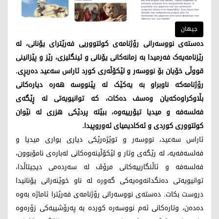
جیهان
دەستەی نووسەرانی رۆژنامەی کولتووریی فەرێترای یۆنانی، لە
رێزنامەیەک فەرمیدا بە زمانەکانی یۆنانی و ئینگلیزی، رێز و پێزانینی
قووڵی خۆیان بۆ نووسەر و لێکۆڵەری کورد ئاراس سەعید دەربڕی.
رۆژنامەکە ناوبراو بە یەکێک لە پێنووسە هەرە دیارەکانی
بڵاوکراوەکەیان وەسف دەکات، کە توانیویەتی لە ڕێگەی
فەلسەفە و میدیا تیۆرییەوە، ببێتە پردێکی هزری لە نێوان
کولتووری کوردی و ئەکادیمیای ئەوروپیدا.
ئاراس سەعید، نووسەر و توێژەرێکی دیاری بواری میدیا و
فەلسەفەیە، لە رێگەی وتار و لێکۆڵینەوەکانی لەبارەی نامۆبوون،
فەلسەفە و ئاڵنگارییەکانی مرۆڤ لە سەردەمی دیجیتاڵدا،
توانیویەتی دەنگدانەوەیەکی گەورە لە ناو خوێنەرانی یۆنانیدا
دروست بکات. دەستەی نووسەرانی رۆژنامەی فەرێترا ئاماژە بەوە
دەدەن، وتارەکانی ئەم نووسەرە کوردە بە پەرۆشییەکی زۆرەوە