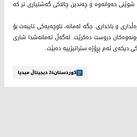
 و شوێنی حەوانەوە و چەندین چالاکی گەشتیاری تر کە
ڵداری و باخداری. جگە لەمانە، ناوچەیەکی تایبەت بۆ
بوونەوەکان دروست دەکرێت. لەگەڵ ئەمانەشدا شاری
 دیکەی ئەم پڕۆژە ستراتیژییە دەبێت.
کوردستان24 دیجیتاڵ میدیا