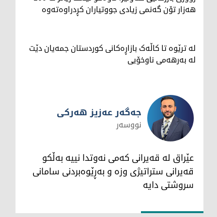
هەزار تۆن گەنمی زیادی جووتیاران کڕدراوەتەوە
لە ترێوە تا کاڵەک بازاڕەکانی کوردستان جمەیان دێت
لە بەرهەمی ناوخۆیی
جەگەر عەزیز هەرکی
نووسەر
جەگەر عەزیز هەرکی
عێراق لە قەیرانی کەمی نەوتدا نییە بەڵکو
قەیرانی ستراتیژی وزە و بەڕێوەبردنی سامانی
سروشتی دایە