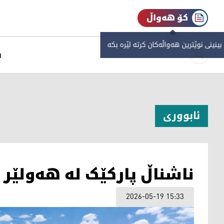
کۆ هەواڵ
 بینینی نوێترین هەواڵەکان کرتە لێرە بکە
س
ئابووری
ناشناڵ پارکێک لە هەولێر
2026-05-19 15:33