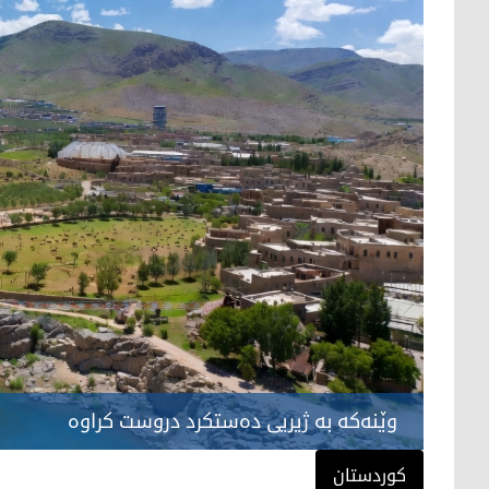
وێنەکە بە ژیریی دەستکرد دروست کراوە
کوردستان