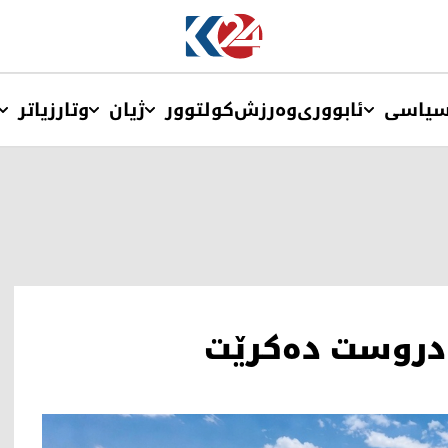
یاسی
ئابووری
وەرزش
کولتوور
ژیان
وتار
زیاتر
 دروست دەکرێت