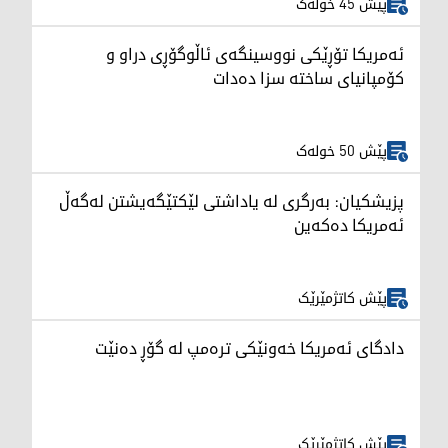
پێش 45 خولەک
ئەمریکا تۆڕێکی نووسینگەی ئاڵوگۆڕی دراو و
کۆمپانیای ساختە سزا دەدات
پێش 50 خولەک
پزیشکیان: بەرگری لە یاداشتی لێکتێگەیشتن لەگەڵ
ئەمریکا دەکەین
پێش کاتژمێرێک
دادگای ئەمریکا خەونێکی ترەمپ لە گۆڕ دەنێت
پێش کاتژمێرێک