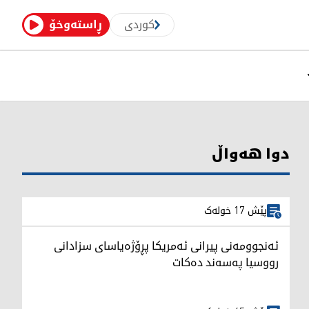
کوردی
ڕاستەوخۆ
دوا هەواڵ
پێش 17 خولەک
ئەنجوومەنی پیرانی ئەمریکا پڕۆژەیاسای سزادانی
رووسیا په‌سه‌ند ده‌كات