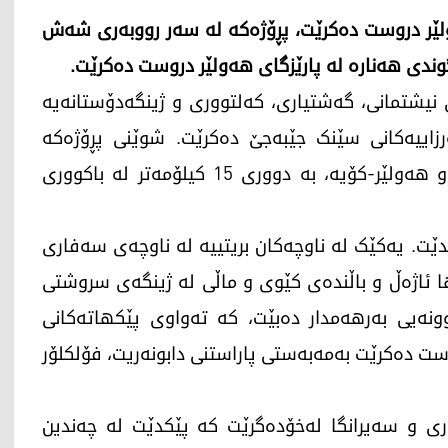
ولێر دروست دەکرێت، پڕۆژەکە لە سەر رووبەری شەش
وندی هەنارە لە پارێزگای هەولێر دروست دەکرێت.
 نیشتمانی، گەشتیاری، کەلتووری و ژینگەدۆستانەیە
زەوی لەسەر بەرزاییەکانی سێنک جێبەجێ دەکرێت. شوێنی پڕۆژەکە
دەکەوێتە چوارگۆشەی نێوان رێگای پیرمام-کۆیە و هەولێر-کۆیە، بە دووری 15 کیلۆمەتر لە باکووری
. یەکێک لە ناوچەکان بریتییە لە ناوچەی سەفاری
ا ئاژەڵ و باڵندەی کێوی و ماڵی لە ژینگەی سروشتی
ونەیی بەرهەمدار دەبێت، کە تەواوی پێکهاتەکانی
 دەکرێت بەمەبەستی پاراستنی دابونەریت، فۆلکلۆر
ری و سەیرانگا لەخۆدەگرێت کە پێکدێت لە چەندین