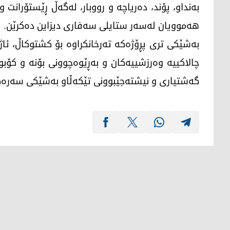
بەنداو، پۆند، دەریاچە و رووبار، لەگەڵ ڕێستۆرانت
هەموویان لەسەر ستایلی سەفاری دیزاین دەکرێن.
بەشێکی تری پڕۆژەکە تەرخانکراوە بۆ کشتوکاڵ، ئاژە
چالاکییە وەرزشییەکان و بەڕێوەچوونی بۆنە و کۆ
گەشتیاری و نیشتەجێبوونی تێکەڵاو بەشێکی سەرەکی