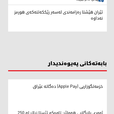
ئێران هێشتا رەزامەندی لەسەر رێککەتنەکەی هورمز
نەداوە
بابەتەکانی پەیوەندیدار
خزمەتگوزاریی (Apple Pay) دەگاتە عێراق
ژووری بازرگانیی هەولێر: تاوەکو ئێستا زیاتر لە 250