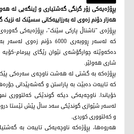
پڕۆژەیەکی زۆر گرنگی گەشتیاری و ژینگەیی لە هە
هەزار دۆنم زەوی لە بەرزاییەکانی سسێنک لە نزیک گ
پڕۆژەی "ناشناڵ پارکی سێنک"، پڕۆژەیەکی گەورەی
کە لەسەر ڕووبەری 6000 دۆنم 
شاری هەولێر.
پڕۆژەکە بە گشتی لە هەشت ناوچەی سەرەکی پێکدێت
کە تایبەت دەبێت بە پاراستن و گەشەپێدانی جۆرەه
خۆیاندا. ناوچەیەکی دیکە گوندێکی کەلتووری نمو
لەسەر شێوازی گوندێکی سەد ساڵ پێش ئێستا دروست
و کەلتووری کوردی.
هەروەها، پڕۆژەکە ناوچەیەکی تایبەت بە گەشتیا