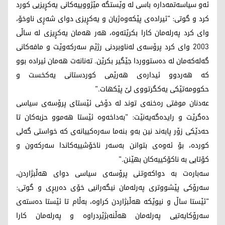
ئەو سیاسەتمەدارە باسی لە وێستگە مێژووییەکانی یەکڕیزیی کورد
کرد و گوتی: "ئیرادەی پێکەوەژیان و یەکڕیزی دوای شەڕی ناوخۆ،
وای کرد پەرلەمان کارا بکرێتەوە، هەر هەمان یەکڕیزی لە ساڵی
2003 وای کرد پرۆسەی لەناوبردنی رژێم سەرکەوێت و مافەکانی
گەلەکەمان لە دەستووردا جێگیر بکرێن. تەنانەت هەمان ئیرادە بوو
کە هەردوو ئیدارەی هەرێمی کوردستانی یەکخست و
حکوومەتێکی یەکگرتووی لێ پێکهات."
عەدنان موفتی رەخنەی توند لە دۆخی ئێستای پرۆسەی سیاسی
دەگرێت و رایدەگەیەنێت: "بەداخەوە ئێستا هەموو حزبەکان تا
حەدێکی زۆر پابەند نین بەو بنەما سەرەکییانەی کە خواستی گەلی
کوردە، بۆ ئەوەی بتوانن بەسەر ناخۆشییەکاندا سەرکەون و
کۆتایی بە ناکۆکییەکان بهێنن."
سەبارەت بە دواکەوتنی پرۆسەی سیاسی دوای هەڵبژاردن،
سەرۆکی پێشووتری پەرلەمان نیگەرانیی خۆی دەربڕی و گوتی:
"ئێستا ساڵ و نیوێکە هەڵبژاردن کراوە، بەڵام تا ئێستا دەستەی
سەرۆکایەتیی پەرلەمان هەڵنەبژێردراوە و پەرلەمان کارا