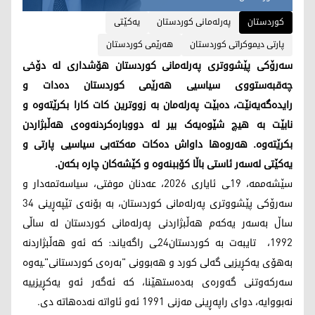
کوردستان
پەرلەمانی کوردستان
یەکێتی
پارتی دیموکراتی کوردستان
هەرێمی کوردستان
سەرۆکی پێشووتری پەرلەمانی کوردستان هۆشداری لە دۆخی
چەقبەستووی سیاسیی هەرێمی کوردستان دەدات و
رایدەگەیەنێت، دەبێت پەرلەمان بە زووترین کات کارا بکرێتەوە و
نابێت بە هیچ شێوەیەک بیر لە دووبارەکردنەوەی هەڵبژاردن
بکرێتەوە. هەروەها داواش دەکات مەکتەبی سیاسیی پارتی و
یەکێتی لەسەر ئاستی باڵا کۆببنەوە و کێشەکان چارە بکەن.
سێشەممە، 19ـی ئایاری 2026، عەدنان موفتی، سیاسەتمەدار و
سەرۆکی پێشووتری پەرلەمانی کوردستان، بە بۆنەی تێپەڕینی 34
ساڵ بەسەر یەکەم هەڵبژاردنی پەرلەمانی کوردستان لە ساڵی
1992، تایبەت بە کوردستان24ـی راگەیاند: کە ئەو هەڵبژاردنە
بەهۆی یەکڕیزیی گەلی کورد و هەبوونی "بەرەی کوردستانی"ـیەوە
سەرکەوتنی گەورەی بەدەستهێنا، کە ئەگەر ئەو یەکڕیزییە
نەبووایە، دوای راپەڕینی مەزنی 1991 ئەو ئاواتە نەدەهاتە دی.