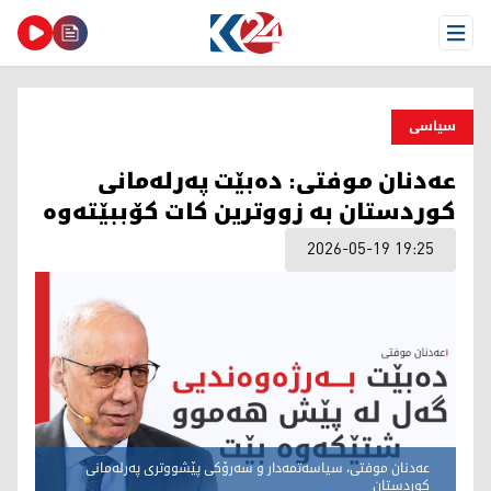
Open Menu
سیاسی
عەدنان موفتی: دەبێت پەرلەمانی
کوردستان بە زووترین کات کۆببێتەوە
2026-05-19 19:25
عەدنان موفتی، سیاسەتمەدار و سەرۆکی پێشووتری پەرلەمانی
کوردستان