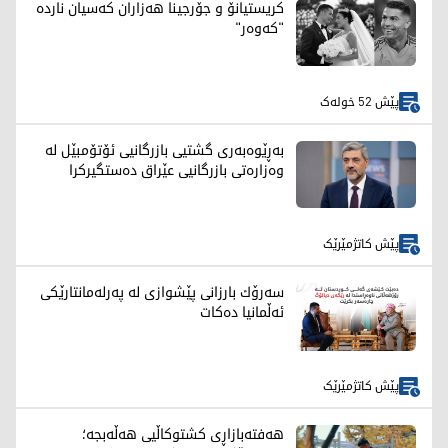
کریستیانۆ و جۆرجینا هەزاران کەسیان ناردە
"کەوەر"
پێش 52 خولەک
بەڕێوەبەری گشتیی بازرگانیی ئۆتۆمبێل لە
وەزارەتی بازرگانیی عێراق دەستگیرکرا
پێش کاتژمێرێک
سەرۆك بارزانی پێشوازی لە پەرلەمانتارێكی
ئەڵمانیا دەكات
پێش کاتژمێرێک
هەفتەبازاڕی کشتوکاڵیی هەڵەبجە؛