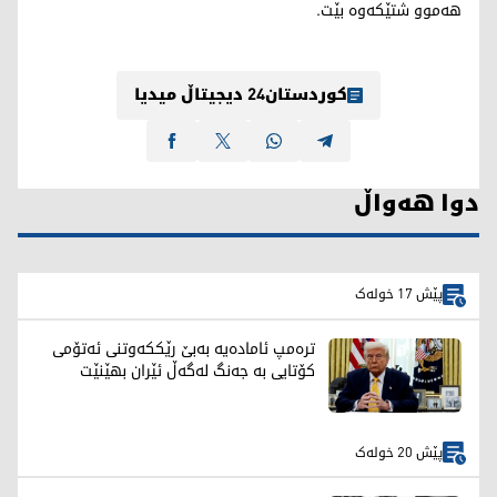
هەموو شتێکەوە بێت.
کوردستان24 دیجیتاڵ میدیا
دوا هەواڵ
پێش 17 خولەک
ترەمپ ئامادەیە بەبێ رێککەوتنی ئەتۆمی
کۆتایی بە جەنگ لەگەڵ ئێران بهێنێت
پێش 20 خولەک