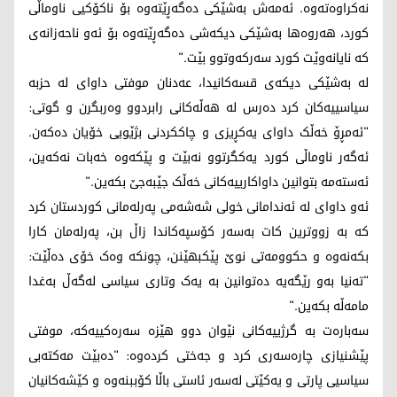
نەکراوەتەوە. ئەمەش بەشێکی دەگەڕێتەوە بۆ ناکۆکیی ناوماڵی
کورد، هەروەها بەشێکی دیکەشی دەگەڕێتەوە بۆ ئەو ناحەزانەی
کە نایانەوێت کورد سەرکەوتوو بێت."
لە بەشێکی دیکەی قسەکانیدا، عەدنان موفتی داوای لە حزبە
سیاسییەکان کرد دەرس لە هەڵەکانی رابردوو وەربگرن و گوتی:
"ئەمڕۆ خەڵک داوای یەکڕیزی و چاککردنی بژێویی خۆیان دەکەن.
ئەگەر ناوماڵی کورد یەکگرتوو نەبێت و پێکەوە خەبات نەکەین،
ئەستەمە بتوانین داواکارییەکانی خەڵک جێبەجێ بکەین."
ئەو داوای لە ئەندامانی خولی شەشەمی پەرلەمانی کوردستان کرد
کە بە زووترین کات بەسەر کۆسپەکاندا زاڵ بن، پەرلەمان کارا
بکەنەوە و حکوومەتی نوێ پێکبهێنن، چونکە وەک خۆی دەڵێت:
"تەنیا بەو رێگەیە دەتوانین بە یەک وتاری سیاسی لەگەڵ بەغدا
مامەڵە بکەین."
سەبارەت بە گرژییەکانی نێوان دوو هێزە سەرەکییەکە، موفتی
پێشنیازی چارەسەری کرد و جەختی کردەوە: "دەبێت مەکتەبی
سیاسیی پارتی و یەکێتی لەسەر ئاستی باڵا کۆببنەوە و کێشەکانیان