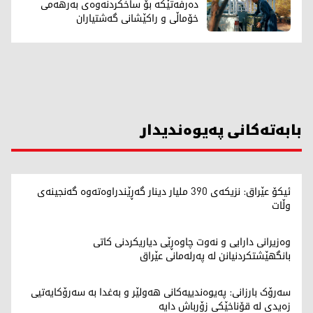
دەرفەتێکە بۆ ساخکردنەوەی بەرهەمی
خۆماڵی و راکێشانی گەشتیاران
بابەتەکانی پەیوەندیدار
ئیکۆ عێراق: نزیکەی 390 ملیار دینار گەڕێندراوەتەوە گەنجینەی
وڵات
وەزیرانی دارایی و نەوت چاوەڕێی دیاریکردنی کاتی
بانگهێشتکردنیانن لە پەرلەمانی عێراق
سەرۆک بارزانی: پەیوەندییەکانی هەولێر و بەغدا بە سەرۆکایەتیی
زەیدی لە قۆناخێکی زۆرباش دایە