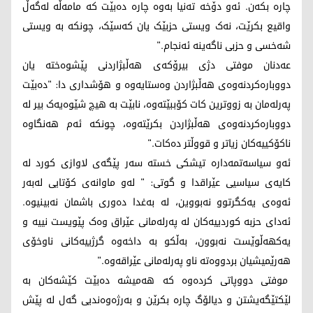
چارە بکەن. ئەو دۆخە تەنیا بەوە چارە دەبێت کە مامەڵە لەگەڵ
واقیع بکرێت، نەک ویستی حزبێک یان کەسێک، چونکە بە ویستی
شەخسی و حزبی ناگەینە ئەنجام."
عەدنان موفتی دژی بیرۆکەی هەڵبژاردنی پێشوەختە یان
دووبارەکردنەوەی هەڵبژاردن وەستایەوە و هۆشداری دا: "دەبێت
پەرلەمان بە زووترین کات کۆببێتەوە، نابێت بە هیچ شێوەیەک بیر لە
دووبارەکردنەوەی هەڵبژاردن بکرێتەوە، چونکە ئەم هەنگاوە
ناکۆکییەکان زیاتر و قووڵتر دەکات."
ئەو سیاسەتمەدارە تیشکی خستە سەر پێگەی لاوازی کورد لە
کایەی سیاسیی عێراقدا و گوتی: " لەو ماوانەی کۆتایی لەبەر
ئەوەی یەکگرتوو نەبووین، لە بەغدا دەوری باشمان نەبینیوە.
ئەدای حزبە کوردییەکان لە پەرلەمانی عێراق وەک پێویست نییە و
یەکهەڵوێست نەبوون، بەڵکو بە داخەوە گرژییەکانی ناوخۆی
هەرێمیشیان بردووەتە ناو پەرلەمانی عێراقەوە."
موفتی دووپاتی کردەوە کە هەمیشە دەبێت کێشەکان بە
لێکتێگەیشتن و دیالۆگ چارە بکرێن و بەرژەوەندیی گەل لە پێش