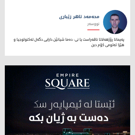
محەمەد تاهر زێبارى
نووسەر
محەمەد تاهر زێبارى
پەیمانا رۆژهەلاتا ناڤەراست یا نى: دەما شیانێن دارایى دگەل تەکنولوجیا و
هێزا ئەتومى کۆم دبن