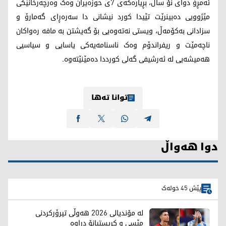
ئەمڕۆ دوای نۆ ساڵ، بڕیارەکەی 7ی حوزەیران وەک وەرچەرخانێکی
مێژوویی دەبینرێت تێیدا کورد نیشانی دا سەرەڕای گەمارۆ و
سزادانی بەکۆمەڵ، ویستی نەتەوەیی بۆ گەیشتن بە مافە رەواکان
ناچەمێت و ریفراندۆم وەک ناسنامەیەکی یاسایی و سیاسیی
هەمیشەیی لە ئەرشیفی گەلی کورددا دەمێنێتەوە.
توانا تەها
دوا هەواڵ
پێش 45 خولەک
لە مۆندیالی 2026 هەوڵی تیرۆرکردنی
مێسی و کریستیانۆ دراوە