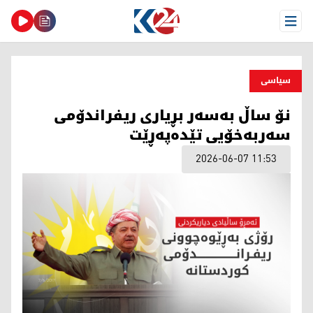
Open Menu
سیاسی
نۆ ساڵ بەسەر بڕیاری ریفراندۆمی
سەربەخۆیی تێدەپەڕێت
2026-06-07 11:53