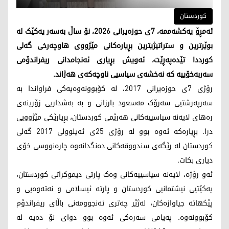
کوردستان
ئەمڕۆ یەکشەممە، 7ی حوزەیرانی 2026، نۆ ساڵ بەسەر یەکێک لە
بوێرترین و ستراتیژیترین بڕیارەکانی مێژووی هاوچەرخی گەلی
کورددا تێدەپەڕێت، ئەویش بڕیاری ئەنجامدانی ریفراندۆمی
سەربەخۆییە کە نەخشەی سیاسیی ناوچەکەی هەژاند.
رۆژی 7ی حوزەیرانی 2017، لە کۆبوونەوەیەکی فراواندا بە
سەرپەرشتیی سەرۆک مەسعود بارزانی و بە بەشداریی زۆرینەی
رەهای لایەنە سیاسییەکانی هەرێمی کوردستان، بڕیارێکی مێژوویی
درا. بڕیارەکە ئەوە بوو لە رۆژی 25ی ئەیلوولی 2017 گەلی
کوردستان لە رێگەی سندووقەکانی دەنگدانەوە چارەنووسی خۆی
دیاری بکات.
ئەو رۆژە، لایەنە سیاسییەکانی وەک پارتی دیموکراتی کوردستان،
یەکێتیی نیشتمانیی کوردستان و پارتە ئیسلامی و نەتەوەیی و
پێکهاتە جیاوازەکان، لەژێر چەتری ئەنجوومەنی باڵای ریفراندۆم
کۆبوونەوە. پەیامی سەرەکی ئەوە بوو دوای نۆ دەیە لە