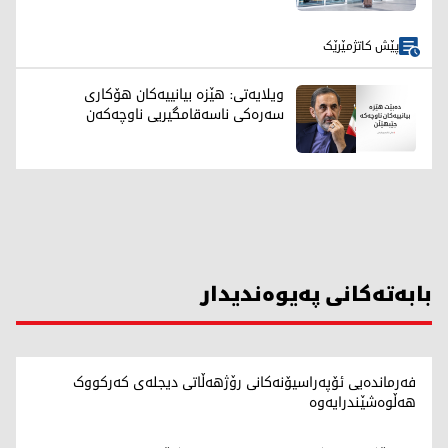
پێش کاتژمێرێک
ویلایەتی: هێزە بیانییەکان هۆکاری
سەرەکی ناسەقامگیریی ناوچەکەن
بابەتەکانی پەیوەندیدار
فەرماندەیی ئۆپەراسیۆنەکانی رۆژهەڵاتی دیجلەی کەرکووک
هەڵوەشێندرایەوە