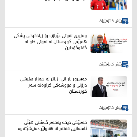
پێش کاتژمێرێک
وەزیری نەوتی عێراق: بۆ زیادکردنی پشکی
هەرێمی کوردستان لە نەوتی خاو لە
گفتوگۆداین
پێش کاتژمێرێک
مەسرور بارزانی: زیاتر لە هەزار هێرشی
درۆنی و مووشەکی کراوەتە سەر
کوردستان
پێش کاتژمێرێک
کەمێکی دیکە یەکەم گەشتی هێڵی
ئاسمانیی قەتەر لە هەولێر دەنیشێتەوە