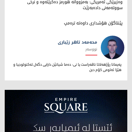
وەزیرێکی ئەمریکی: بەمزووانە هورمز دەکرێتەوە و نرخی
سووتەمەنی دادەبەزێت
پێنتاگۆن هۆشداری داوەتە ترەمپ
محەمەد تاهر زێبارى
نووسەر
محەمەد تاهر زێبارى
پەیمانا رۆژهەلاتا ناڤەراست یا نى: دەما شیانێن دارایى دگەل تەکنولوجیا و
هێزا ئەتومى کۆم دبن