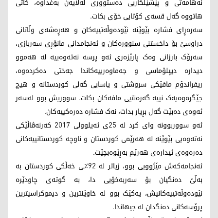
نەهامەتی و پێشێلکاریی دەستووری لەلایەن بەغداوە، کاتی
هاتووە گەل قسەی کۆتایی خۆی بکات.
سەرەڕای فشارە بێوێنە نێودەوڵەتییەکان و هەڕەشەی وڵاتانی
دراوسێ بۆ داخستنی سنوورەکان و ئەنجامدانی مانۆڕی سەربازی،
سەرۆک بارزانی وەک پارێزەری ئەو پرسە نەتەوەییە لە هەموو
دیدارە دیپلۆماسی و جەماوەرییەکاندا جەختی دەکردەوە،
ریفراندۆم مافێکی سروشتی و یاسایی گەلی کوردستانە و هیچ
جێگرەوەیەک نییە گەرەنتیی مافەکان بکات. سووریش بوو لەسەر
ئەوەی دەبێت گەل بڕیار بدات، نەک فشارە دەرەکییەکان.
ئەو سووربوونە وای کرد لە 25ی ئەیلوولی 2017 کەرنەڤاڵێکی
نەتەوەیی بێوێنە لە هەرێمی کوردستان و ناوچە کوردستانییەکانی
دەرەوەی ئیدارەی هەرێم بەڕێوەبچێت.
ئەنجامەکەش مێژوویی بوو، زیاتر لە 92٪ـی خەڵکی کوردستان بە
بەڵێ دەنگیان بۆ سەربەخۆیی دا، بە گوتەی چاودێرە
نێودەوڵەتییەکانیش، یەکێک بوو لە خاوێنترین و دیموکراسیترین
پرۆسەکانی دەنگدان لە جیهاندا.