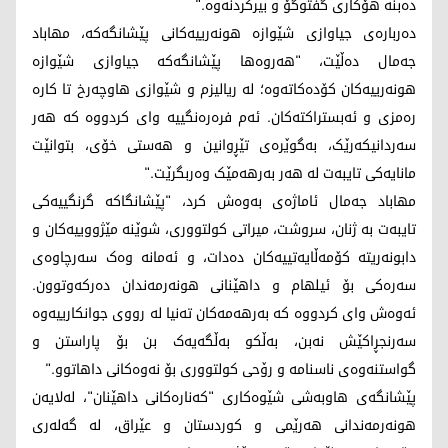
دەبنە هۆکاری گفتوگۆ و بیرکردنەوە."
دەربارەی جیاوازی شێوازە هونەرییەکانی پێشانگەکە، مهاباد
جەمال دەڵێت، "هەروەها پێشانگەکە جیاوازی شێوازە
هونەرییەکان کۆدەکاتەوە؛ لە ریالیزم و شێوازی هاوچەرخ تا کارە
رەمزی و ئەبستراکتەکان. ئەم فرەرەنگییە وای کردووە کە هەر
سەردانیکەرێک، بەگوێرەی تێڕوانین و هەستی خۆی، بتوانێت
مانایەکی تایبەت لە هەر بەرهەمێک وەربگرێت."
مهاباد جەمال ئاماژەی بەوەش کرد، "پێشانگاکە گرنگییەکی
تایبەت بە ژنان، سروشت، میراتی کولتووری، شوێنە مێژووییەکان و
دابونەریتە کۆمەڵایەتییەکان دەدات، و ئەمانە وەک سەرچاوەی
سەرەکی بۆ ئیلهام و داهێنانی هونەرمەندان دەرکەوتوون.
ئەوەش وای کردووە کە بەرهەمەکان تەنیا لە رووی جوانکارییەوە
سەرنجڕاکێش نەبن، بەڵکو بەڵگەیەک بن بۆ پاراستن و
گواستنەوەی ناسنامە و رۆحی کولتووری بۆ نەوەکانی داهاتوو."
پێشانگەی هاوبەشی شێوەکاری "کەنارەکانی داهێنان"، لەلایەن
هونەرمەندانی هەرێمی و کوردستان و عێراق، لە گەلەری