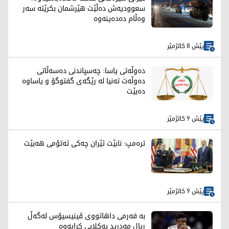
سعوودیەش دەڵێت هێرشمان بکرێتە سەر
وەڵام دەدەینەوە
پێش 8 کاتژمێر
دەوڵەتی یاسا: چەسپاندنی دەسەڵاتی
دەوڵەت تەنیا لە رێگەی گفتوگۆ و یاساوە
دەبێت
پێش 9 کاتژمێر
ترەمپ: نابێت ئێران چەکی ئەتۆمی هەبێت
پێش 9 کاتژمێر
بە فەرمی داهاتووی ڤینیسیۆس لەگەڵ
ریال مەدرید یەکلایی کرایەوە