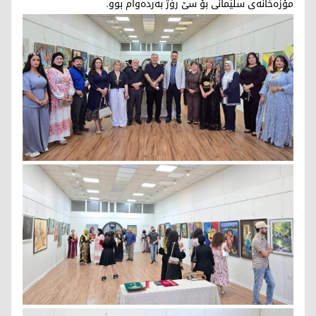
مۆزەخانەی سلێمانی بۆ سێ رۆژ بەردەوام بوو.