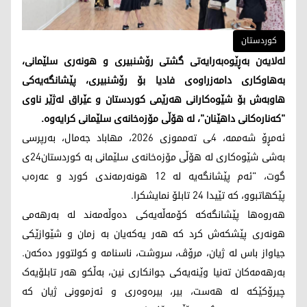
کوردستان
لەلایەن بەڕێوەبەرایەتی گشتی رۆشنبیری و هونەری سلێمانی،
بەهاوکاری دامەزراوەی فادیا بۆ رۆشنبیری، پێشانگەیەکی
هاوبەش بۆ شێوەکارانی هەرێمی کوردستان و عێراق لەژێر ناوی
"کەنارەکانی داهێنان"، لە هۆڵی مۆزەخانەی سلێمانی کرایەوە.
ئەمڕۆ شەممە، 4ـی تەمموزی 2026، مهاباد جەمال، بەرپرسی
بەشی شێوەکاری لە هۆڵی مۆزەخانەی سلێمانی بە کوردستان24ی
گوت، "ئەم پێشانگەیە لە 12 هونەرمەندی کورد و عەرەب
پێکهاتبوو، کە تێیدا 24 تابلۆ نمایشکرا.
هەروەها پێشانگەکە کۆمەڵەیەکی دەوڵەمەند لە بەرهەمی
هونەری پێشکەش کرد کە هەر یەکەیان بە زمان و شێوازێکی
جیاواز باس لە ژیان، مرۆڤ، سروشت، ناسنامە و کولتوور دەکەن.
بەرهەمەکان تەنیا وێنەیەکی جوانکاری نین، بەڵکو هەر تابلۆیەک
چیرۆکێکە لە هەست، بیر، بیرەوەری و ئەزموونی ژیان کە