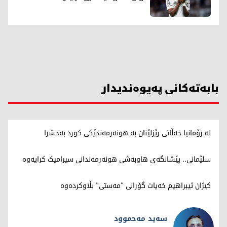
بابەتەکانی پەیوەندیدار
لە رۆمانیا خەڵاتی رێزلێنان بە هونەرمەندێکی کورد بەخشرا
سلێمانی.. پێشانگەی هاوبەشی هونەرمەندانی سیرامیک کرایەوە
کیژان ئیبراهیم خەیات گۆرانی "مەستی" بڵاوکردەوە
سەيد مەحموود