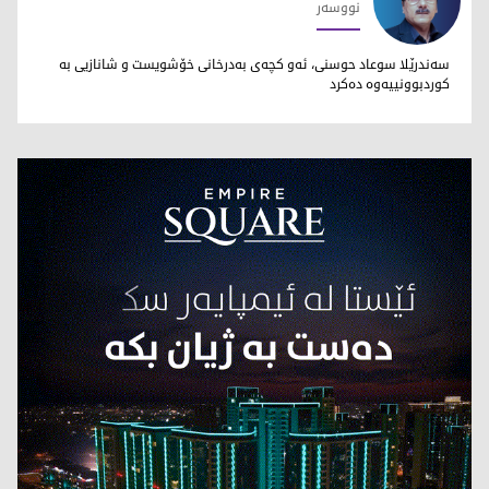
نووسەر
سەيد مەحموود
سەندرێلا سوعاد حوسنی، ئه‌و كچه‌ی به‌درخانی خۆشویست و شانازیی به‌
كوردبوونییه‌وه‌ ده‌كرد