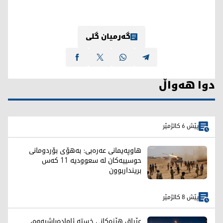
گەرمیان گلی
دوا هەواڵ
پێش 6 کاتژمێر
هاوپەیمانی عەرەبی: بەهۆی بۆردومانی
حوسییەکان لە سعوودیە 11 کەس
برینداربوون
پێش 8 کاتژمێر
عێراق هێزەکانی خستە ئامادەباشیەوە،