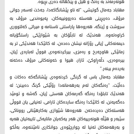
هونەرمەند بە رەنگ و هێڵ و پێکهاتە دەری بڕیوە.
مهاباد جەمال گوتیشی، "لە ناو پێشانگاکەدا، جەخت لەسەر جوانی
مرۆڤ، دەربڕینی هەستە دەروونییەکان، پەیوەندیی مرۆڤ بە
سروشت و ژینگە، هەروەها پاراستنی ناسنامە و میراتی کەلتووری
کراوەتەوە. هەندێک لە تابڵۆکان بە شێوازێکی راستگۆیانە
دیمەنەکانی ژیانی رۆژانە نیشان دەدەن، لە کاتێکدا هەندێکی تر بە
زمانێکی هاوچەرخ و رەمزی، بیرکردنەوەی قووڵ لەبارەی ژیان،
بیرەوەری، دڵەڕاوکێ، ئازار، هیوا و خەونەکانی مرۆڤ دەخەنە
بەردەم بینەر."
مهاباد جەمال باس لە گرنگی کردنەوەی پێشانگەکە دەکات و
دەڵێت، "رەنگەکان لەم بەرهەمانەدا رۆڵێکی گرنگ دەبینن؛ لە
هەندێک تابلۆدا رەنگە گەرمەکان هەستی ژیان، گەشە و ئومێد
دەگەیەنن، لە کاتێکدا رەنگە ساردەکان ئارامی، تەنیایی یان قووڵی
هەستەکان دەردەخەن. هەروەها شێوازی بەکارهێنانی رووناکی،
سێبەر و هێڵە هونەرییەکان هەر یەکەیان مانایەکی تایبەتیان هەیە
و بەرهەمەکان تەنیا لە چوارچێوەی جوانکاری نامێننەوە، بەڵکو