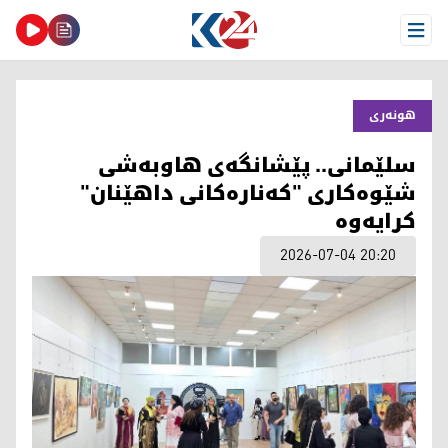
Open Menu
هونەری
سلێمانی.. پێشانگەی هاوبەشی
شێوەکاری "کەنارەکانی داهێنان"
کرایەوە
2026-07-04 20:20