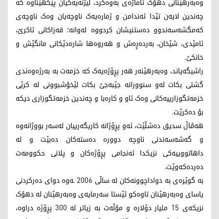
وەبەرهێنانی دهۆک ئاماژەی بەوەکرد، لیژنەیەکیان پێکهێناوە کە
چەندین لایەن تێدا ئەندامن و ژمارەیەک ناوچەیان وەک ناوچەی
کەمگشەسەندوو دەستنیشان کردووە لەوانە؛ قەزاکانی ئاکرێ،
ئامێدی، شێخان، بەردەڕەش و هەروەها شارەدێکانی مانگێش و
خانکێ.
راشیگەیاند، وەبەرهێنەر هەر پڕۆژەیەک کە خزمەت بە بەرژەوەندی
گشتی بکات لەو سنوورانە جێبەجێ بکات لێخۆشبوونی لە کرێی
خزمەتگوزارییەکانی وەک ئاو و کارەبا و چەندین خزمەتگوزاری دیکە
بۆ دەکرێت.
هەڤاڵ سدیق دەشڵێت، ئەو پڕۆژانە کاریگەرییان لەسەر بووژانەوە
و گەشەسەندنی ناوچە دوورە دەستەکان دەبێت و لە
داهاتووییەکی نزیکدا ئەنجامی پڕۆژەکان و پلانی حکوومەت
دەردەکەوێت.
بە گوێرەی بە دواداچوونەکان لە ساڵی 2006 ـەوە دوای دەرکردنی
یاسای وەبەرهێنان تاوەکو ئێستا سەرمایەی وەبەرهێنان لە دهۆک
نزیکەی 15 ملیار دۆلارە و مۆڵەت بە زیاتر لە 300 پڕۆژە دراوە،