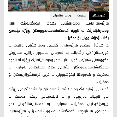
کوردستان
دهۆک
وەبەرهێنەران
بەڕێوەبەرایەتیی وەبەرهێنانی دهۆک رایدەگەیەنێت، هەر
وەبەرهێنەرێک لە ناوچە کەمگەشەسەندووەکان پڕۆژە جێبەجێ
بکات لێخۆشبوونی بۆ دەکرێت.
د. هەڤاڵ سدیق بەڕێوەبەری گشتیی وەبەرهێنانی دهۆک بە
کوردستان24ـی راگەیاند، بە فەرمانی مەسرور بارزانی، سەرۆکی
حکوومەتی هەرێمی کوردستان، هەر وەبەرهێنەرێک پڕۆژە لە ناوچە
کەمگەشەسەندووەکان جێبەجێ بکات ئاسانکاری تەواوی بۆ
دەکرێت و هەروەها لێخۆشبوونی لە کرێی خزمەتگوزارییەکان بۆ
دەکرێت.
گوتیشی: ژمارەیەک وەبەرهێنەر ئامادەییان بۆ جێبەجێکردنی پڕۆژە
لەو ناوچانە دەربڕیوە و لە ئایندەیەکی نزیکدا دەست بە
جێبەجێکردنیان دەکرێت، سەبارەت بە دەستنیشانکردنی ئەو
ناوچانەی بە ناوچەی کەمگەشەسەندوو دادەندرێن، بەڕێوەبەری