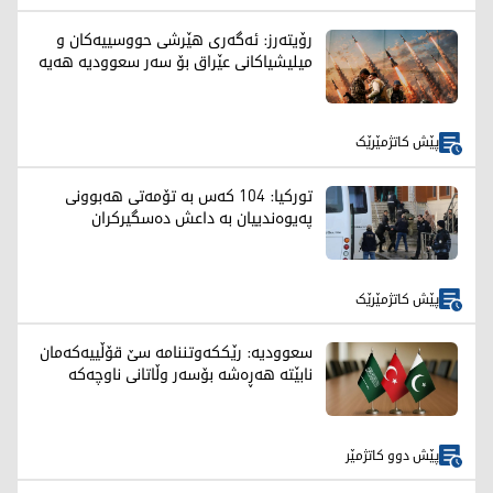
رۆیتەرز: ئەگەری هێرشی حووسییەکان و
میلیشیاکانی عێراق بۆ سەر سعوودیە هەیە
پێش کاتژمێرێک
تورکیا: 104 کەس بە تۆمەتی هەبوونی
پەیوەندییان بە داعش دەسگیرکران
پێش کاتژمێرێک
سعوودیە: رێککەوتننامە سێ قۆڵییەکەمان
نابێتە هەڕەشە بۆسەر وڵاتانی ناوچەکە
پێش دوو کاتژمێر