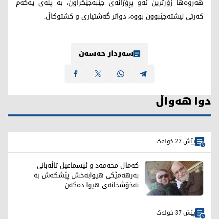
هەروەها زۆرترین ئەو پڕۆژانەی جێبەجێکراون، بە پلەی یەکەم
کەرتی نیشتەجێبوون بووە، دواتر گەشتیاری و کشتوکاڵ.
سەردار حەسەن
دوا هەواڵ
پێش 27 خولەک
کەمال محەمەد و ئیسماعیل تاڵەبانی
بەرهەمێکی هیوابەخش پێشکەش بە
نەخۆشخانەی هیوا دەکەن
پێش 37 خولەک