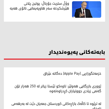
وۆڵ ستریت جۆرناڵ: پوتین پلانی
هێرشکردنە سەر هاوپەیمانیی ناتۆی هەیە
بابەتەکانی پەیوەندیدار
خزمەتگوزاریی (Apple Pay) دەگاتە عێراق
ژووری بازرگانیی هەولێر: تاوەکو ئێستا زیاتر لە 250 هەزار تۆن
گەنمی زیادی جووتیاران کڕدراوەتەوە
لە ترێوە تا کاڵەک بازاڕەکانی کوردستان جمەیان دێت لە بەرهەمی
ناوخۆیی