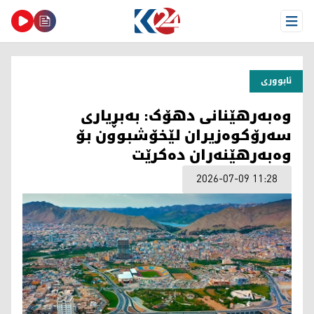
Open Menu
ئابووری
وەبەرهێنانی دهۆک: بەبڕیاری
سەرۆکوەزیران لێخۆشبوون بۆ
وەبەرهێنەران دەکرێت
2026-07-09 11:28