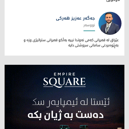
جەگەر عەزیز هەرکی
نووسەر
جەگەر عەزیز هەرکی
عێراق لە قەیرانی کەمی نەوتدا نییە بەڵکو قەیرانی ستراتیژی وزە و
بەڕێوەبردنی سامانی سروشتی دایە