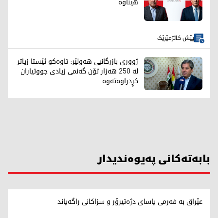
هێناوە
پێش کاتژمێرێک
ژووری بازرگانیی هەولێر: تاوەکو ئێستا زیاتر
لە 250 هەزار تۆن گەنمی زیادی جووتیاران
کڕدراوەتەوە
بابەتەکانی پەیوەندیدار
عێراق بە فەرمی یاسای دژەتیرۆر و سزاکانی راگەیاند