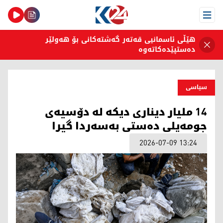
Open Menu
هێڵی ئاسمانیی قەتەر گەشتەکانی بۆ هەولێر
دەستپێدەکاتەوە
سیاسی
14 ملیار دیناری دیکە لە دۆسیەی
جومەیلی دەستی بەسەردا گیرا
2026-07-09 13:24