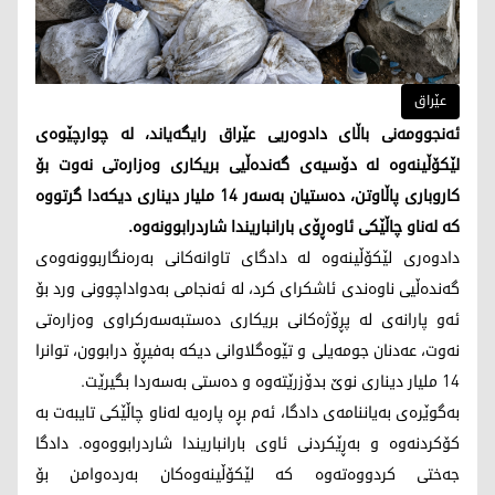
عێراق
ئەنجوومەنی باڵای دادوەریی عێراق رایگەیاند، لە چوارچێوەی
لێکۆڵینەوە لە دۆسیەی گەندەڵیی بریکاری وەزارەتی نەوت بۆ
کاروباری پاڵاوتن، دەستیان بەسەر 14 ملیار دیناری دیکەدا گرتووە
کە لەناو چاڵێکی ئاوەڕۆی بارانباریندا شاردرابوونەوە.
دادوەری لێکۆڵینەوە لە دادگای تاوانەکانی بەرەنگاربوونەوەی
گەندەڵیی ناوەندی ئاشکرای کرد، لە ئەنجامی بەدواداچوونی ورد بۆ
ئەو پارانەی لە پڕۆژەکانی بریکاری دەستبەسەرکراوی وەزارەتی
نەوت، عەدنان جومەیلی و تێوەگلاوانی دیکە بەفیڕۆ درابوون، توانرا
14 ملیار دیناری نوێ بدۆزرێتەوە و دەستی بەسەردا بگیرێت.
بەگوێرەی بەیاننامەی دادگا، ئەم بڕە پارەیە لەناو چاڵێکی تایبەت بە
کۆکردنەوە و بەڕێکردنی ئاوی بارانباریندا شاردرابووەوە. دادگا
جەختی کردووەتەوە کە لێکۆڵینەوەکان بەردەوامن بۆ