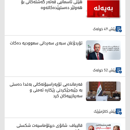
هێڵی ئاسمانیی قەتەر گەشتەکانی بۆ
هەولێر دەستپێدەکاتەوە
پێش 49 خولەک
ئۆردۆغان سبەی سەردانی سعوودیە دەکات
پێش 52 خولەک
فەرماندەیی ئۆپەراسیۆنەکانی بەغدا دەستی
بە جێبەجێکردنی رێکارە ئەمنی و
سەربازییەکان کرد
پێش کاتژمێرێک
قالیباف: شانۆی دیپلۆماسیەت شکستی