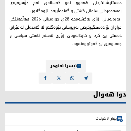
دەستنیشانکردنی هەموو ئەو کەسانەی لەم دۆسیەیەی
بەهەدەردانی سامانی گشتی و گەندەڵییەدا تێوەگلاون.
بەرەبەیانی رۆژی یەکشەممە 28ی حوزەیرانی 2026، هەڵمەتێکی
فراوان بۆ دەستگیرکردنی بەرپرسانی تێوەگلاو لە گەندەڵی لە عێراق
دەستی پێ کرد و کاردانەوەی زۆری لەسەر ئاستی سیاسی و
جەماوەری لێ کەوتووەتەوە.
ئیسرا ئەنوەر
دوا هەواڵ
پێش 8 خولەک