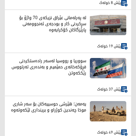
پێش 8 خولەک
لە پەرلەمانی عێراق نزیکەی 70 واژۆ بۆ
سڕکردنی کار و بودجەی ئەنجوومەنی
پارێزگاکان کۆکرایەوە
پێش 19 خولەک
سووریا و رووسیا لەسەر رادەستکردنی
فڕۆکەخانەی حمێمیم و بەندەری تەرتووس
رێککەوتن
پێش 37 خولەک
یەمەن؛ هێرشی حوسییەکان بۆ سەر شاری
موخا چەندین کوژراو و برینداری لێکەوتەوە
پێش 49 خولەک