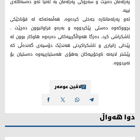
پەرلەمان دەبێت و سەرۆکی پەرلەمان بە تەنیا ئەو دەسەڵاتەی
نییە.
ئەو پەرلەمانتارە جەختی کردەوە، هەڵمەتەکە لە قۆناخێکی
بچووکەوە دەستی پێکردووە و بەرەو فراوانبوون دەچێت .
ئاشکراشی کرد، دەزگا هەواڵگرییەکانی دەرەوە هاوکار بوون لە
پێدانی زانیاری و ئاشکراکردنی هەندێک دۆسیەی گەندەڵی کە
پێشتر لایەنە ناوخۆییەکان بەهۆی هەستیارییەوە دەستیان بۆ
نەبردووە.
لاڤین عومەر
دوا هەواڵ