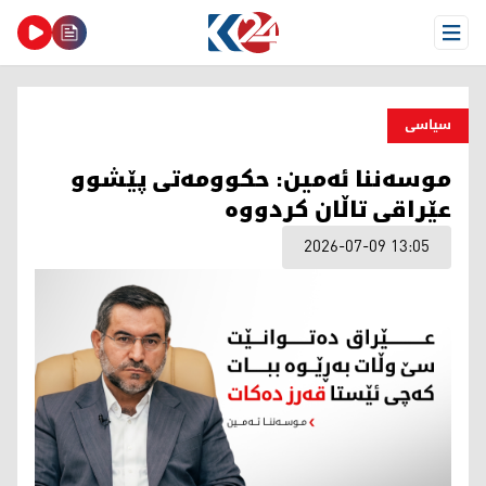
Open Menu
سیاسی
موسەننا ئەمین: حکوومەتی پێشوو
عێراقی تاڵان کردووە
2026-07-09 13:05