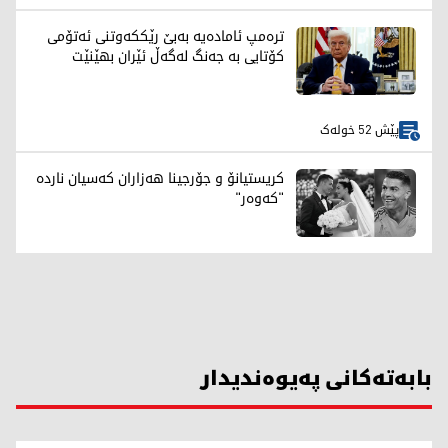
ترەمپ ئامادەیە بەبێ رێککەوتنی ئەتۆمی
کۆتایی بە جەنگ لەگەڵ ئێران بهێنێت
پێش 52 خولەک
کریستیانۆ و جۆرجینا هەزاران کەسیان ناردە
"کەوەر"
بابەتەکانی پەیوەندیدار