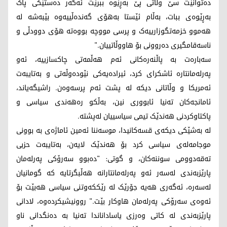
دەتوانێت سێ وڵاتی پێ بەڕێوە ببرێت ئەگەر دەستێکی پاک
بەڕێوەی ببات، بەڵام ئێستا بەهۆی گەندەڵییەوە بێبەشە لە
هەموو خزمەتگوزارییەک و پرسی مووچە بووەتە هۆی دوودڵی و
ناسەقامگیری دەروونی بۆ هاووڵاتییان."
سەبارەت بە پاڵنەرەکانی ئەم هەڵمەتی چاکسازییە، ئەو
پەرلەمانتارە ئاشکرای کرد، ئیرادەیەکی نێودەوڵەتی و بەتایبەت
ئەمریکا و وڵاتانی دیکە لە پشت ئەم پرسەوەن. راشیگەیاند،
ئامانجەکان تەنیا ئابووری نین، بەڵکو رەهەندی سیاسی و
پاکتاوکردنی هەندێک تیمی سیاسییان لەپشتە.
لە بەشێکی دیکەی قسەکانیدا، موسەننا ئەمین ئاماژەی بە بوونی
موجامەلەی سیاسی کرد بۆ هەندێک لایەن، بەتایبەت حزبی
تەقەدوومی سوننەکان، و گوتی: "دەبوو سەرۆکی پەرلەمان
پارێزبەندی لەسەر ئەو پەرلەمانتارانە هەڵبگرتایە کە گومانیان
لەسەرە، ئەگەری هەیە جۆرێک لە رێککەوتنی سیاسی هەبێت بۆ
ئەوەی سەرۆکی پەرلەمان هاوکار بێت." روونیشیکردەوە، لادانی
پارێزبەندی لە کاتی وەرزی یاساداناندا تەنیا بە دەنگدانی ناو