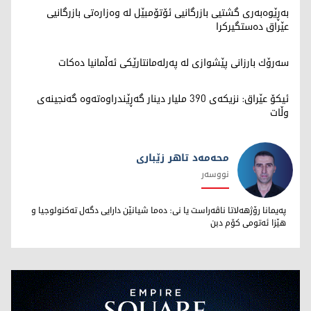
بەڕێوەبەری گشتیی بازرگانیی ئۆتۆمبێل لە وەزارەتی بازرگانیی
عێراق دەستگیرکرا
سەرۆك بارزانی پێشوازی لە پەرلەمانتارێكی ئەڵمانیا دەكات
ئیکۆ عێراق: نزیکەی 390 ملیار دینار گەڕێندراوەتەوە گەنجینەی
وڵات
محەمەد تاهر زێبارى
نووسەر
محەمەد تاهر زێبارى
پەیمانا رۆژهەلاتا ناڤەراست یا نى: دەما شیانێن دارایى دگەل تەکنولوجیا و
هێزا ئەتومى کۆم دبن