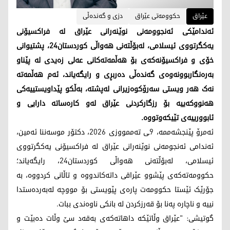
عێراق
حکوومەتی عێراق
دزی و گەندەڵی
ئەندامێکی ئەنجوومەنی نوێنەرانی عێراق لە فراکسیۆنی
یەکگرتووی ئیسلامی، لەبۆڵتەنی هەواڵی کوردستان24، پشتیوانی
خۆی و فراکسیۆنەکەی بۆ هەڵمەتەکانی عەلی زەیدی لە پێناو
بەرەنگاربوونەوەی گەندەڵی دەربڕی و رایگەیاند، ئەم هەڵمەتە
نەک هەر ویستی سەرۆکوەزیرانی لەپشتە، بەڵکو پێداویستییەکی
هەنووکەییە بۆ رزگارکردنی عێراق لەو کارەساتە دارایی و
ئابوورییەی تێیکەوتووە.
ئەمرۆ پێنجشەممە، 9ـی تەممووزی 2026، دکتۆر موسەننا ئەمین،
ئەندامی ئەنجومەنی نوێنەرانی عێراق لە فراکسیۆنی یەکگرتووی
ئیسلامی، لەبۆڵتەنی هەواڵی کوردستان24، رایگەیاند؛
حکوومەتەکەی پێشوو عێراقی داتەکاندووە و تاڵانی کردووە، بە
جۆرێک ئێستا حکوومەت پارەی پێویستی بۆ مووچە لەبەردەستدا
نییە و ناچارە پەنا بۆ قەرزکردن لە بانکی ناوەندی ببات.
گوتیشی: "عێراق وڵاتێکە داهاتەکەی بەقەد سێ وڵات دەبێت و