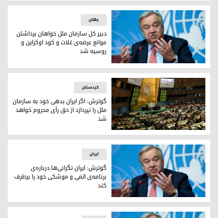
محقق کورد ساکن فرانسه: دبیر کل سازمان ملل از جزئیات حوادث ع
جهان
دبیر کل سازمان ملل خواهان برداشتن
موانع عرضه‌ی غلات و کود اوکراین و
روسیه شد
آتونیو گوترش دبیر کل سازمان ملل متحد
کردستان
گوترش: اگر ایران بدهی خود بە سازمان
ملل را نپردازد از حق رأی محروم خواهد
شد
مجمع عمومی سازمان ملل/آرشیو
ایران
گوترش: ایران نگرانی‌ها درباره‌ی
برنامه‌ی اتمی و موشکی خود را برطرف
کند
آتونیو گوترش