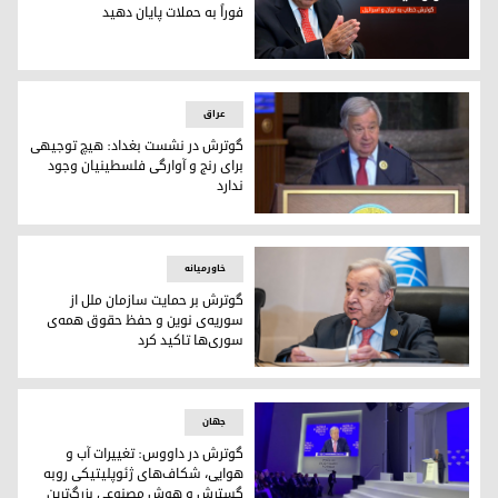
فوراً به حملات پایان دهید
درخواست گوترش از ایران و اسرائیل: فوراً به حملات پایان دهید
عراق
گوترش در نشست بغداد: هیچ توجیهی
برای رنج و آوارگی فلسطینیان وجود
ندارد
آنتونیو گوترش، دبیرکل سازمان ملل متحد
خاورمیانه
گوترش بر حمایت سازمان ملل از
سوریه‌ی نوین و حفظ حقوق همه‌‌ی
سوری‌ها تاکید کرد
آنتونیو گوترش، دبیرکل سازمان ملل متحد
جهان
گوترش در داووس: تغییرات آب و
هوایی، شکا‌ف‌های ژئوپلیتیکی روبه
گسترش و هوش مصنوعی بزرگ‌ترین