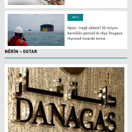
Hinardekirina petrola Kurdistanê bi rêjeyeke berçav kê
Aborî
Kpler: Iraqê zêdetirî 30 milyon
bermîlên petrolê bi rêya Tengava
Hurmizê hinarde kirine
Kpler: Iraqê zêdetirî 30 milyon bermîlên petrolê bi rêya
NÊRÎN – GOTAR