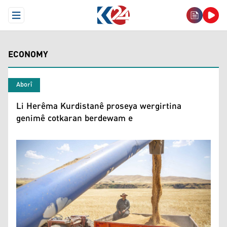
Open Menu
ECONOMY
Aborî
Li Herêma Kurdistanê proseya wergirtina
genimê cotkaran berdewam e