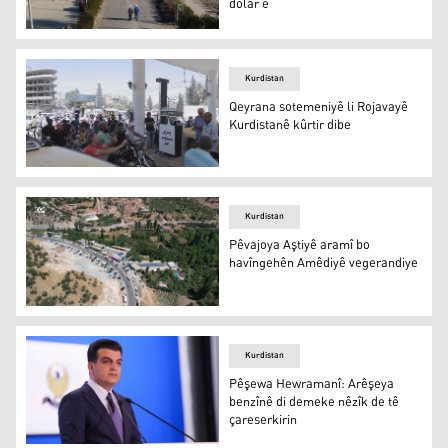
dolar e
Kurdistan
Qeyrana sotemeniyê li Rojavayê
Kurdistanê kûrtir dibe
Kurdistan
Pêvajoya Aştiyê aramî bo
havîngehên Amêdiyê vegerandiye
Kurdistan
Pêşewa Hewramanî: Arêşeya
benzînê di demeke nêzîk de tê
çareserkirin