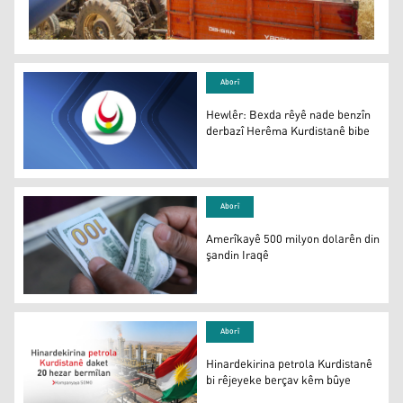
Aborî
Hewlêr: Bexda rêyê nade benzîn
derbazî Herêma Kurdistanê bibe
Hewlêr: Bexda rêyê nade benzîn derbazî Herêma Kurdis
Aborî
Amerîkayê 500 milyon dolarên din
şandin Iraqê
Amerîkayê 500 milyon dolarên din şandin Iraqê
Aborî
Hinardekirina petrola Kurdistanê
bi rêjeyeke berçav kêm bûye