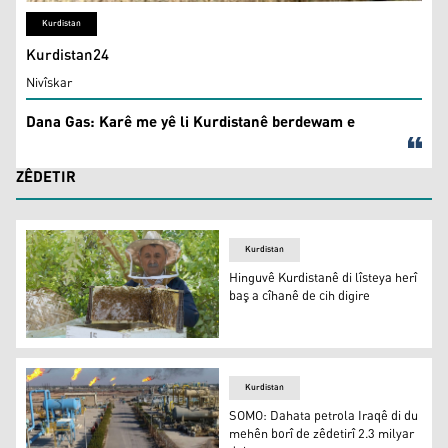
Kurdistan
Kurdistan24
Nivîskar
Dana Gas: Karê me yê li Kurdistanê berdewam e
ZÊDETIR
Kurdistan
Hinguvê Kurdistanê di lîsteya herî
baş a cîhanê de cih digire
Kurdistan
SOMO: Dahata petrola Iraqê di du
mehên borî de zêdetirî 2.3 milyar