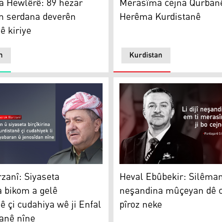
a Hewlêrê: 89 hezar
Merasîma cejna Qurbanê
n serdana deverên
Herêma Kurdistanê
ê kiriye
n
Kurdistan
anî
Heval Ebûbekir: Silêmanî j
zanî: Siyaseta
Heval Ebûbekir: Silêmanî
na bikom a gelê
neşandina mûçeyan dê 
ê çi cudahiya wê ji Enfal
pîroz neke
anê nîne