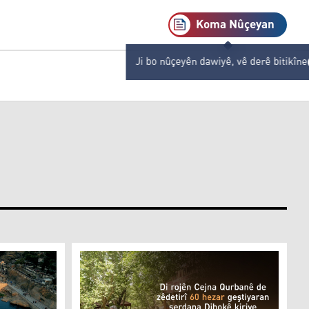
Koma Nûçeyan
Ji bo nûçeyên dawiyê, vê derê bitikîne