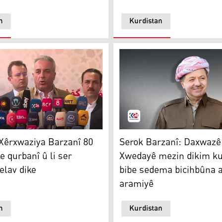
n
Kurdistan
rxwaziya Barzanî 80 ajelan dike qurbanî û li ser hejaran bel
Serok Barzanî: Daxwazê ji 
Xêrxwaziya Barzanî 80
Serok Barzanî: Daxwazê 
e qurbanî û li ser
Xwedayê mezin dikim ku
elav dike
bibe sedema bicihbûna a
aramiyê
n
Kurdistan