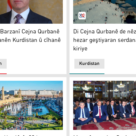
karî û yekitîya neteweyî û azadîyê
arzanî
Zaxo
 Barzanî Cejna Qurbanê
Di Cejna Qurbanê de nêz
anên Kurdistan û cîhanê
hezar geştiyaran serdan
kiriye
n
Kurdistan
ayên trafîkê çê bûne
Hewlêrê: 89 hezar geştiyaran serdana deverên geştiyariyê k
Merasîma cejna Qurbanê li