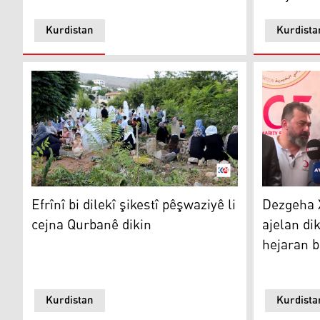
Kurdistan
Kurdista
Efrînî bi dilekî şikestî pêşwaziyê li cejna Qurbanê dikin
Dezgeha Xê
Efrînî bi dilekî şikestî pêşwaziyê li
Dezgeha 
cejna Qurbanê dikin
ajelan dik
hejaran b
Kurdistan
Kurdista