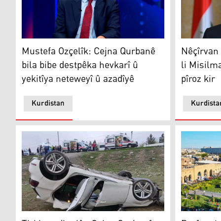
Mustefa Ozçelîk: Cejna Qurbanê bila bibe destpêka hev
Nêçîrvan B
Mustefa Ozçelîk: Cejna Qurbanê
Nêçîrvan
bila bibe destpêka hevkarî û
li Misilm
yekitîya neteweyî û azadîyê
pîroz kir
Kurdistan
Kurdista
Tirkiye.. di rojên Cejna Qurbanê de nêzîkî 4 hezar qez
Parêzgeha 