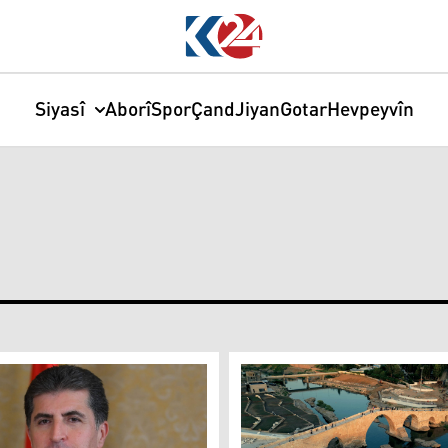
Siyasî
Aborî
Spor
Çand
Jiyan
Gotar
Hevpeyvîn