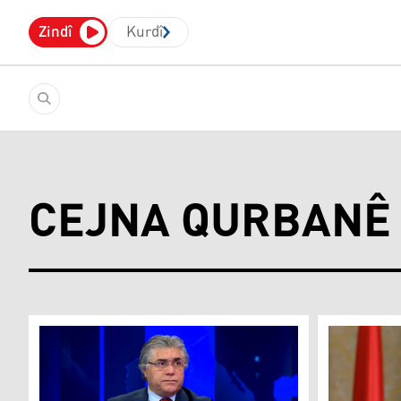
Zindî
Kurdî
CEJNA QURBANÊ