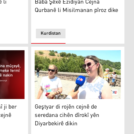
 li
Baba Şêxê Êzidiyan Cejna
Qurbanê li Misilmanan pîroz dike
Kurdistan
Geştyar di rojên cejnê de seredana cihên dîro
i ber neşandina mûçeyan dê cejnê pîroz neke
Geştyar di rojên cejnê de
 ji ber
seredana cihên dîrokî yên
cejnê
Diyarbekirê dikin