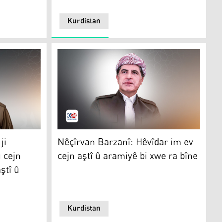
Kurdistan
av dike
Xwedayê mezin dikim ku cejn bibe sedema bicihbûna aştî û a
Nêçîrvan Barzanî: Hêvîdar im ev cejn aştî û 
ji
Nêçîrvan Barzanî: Hêvîdar im ev
 cejn
cejn aştî û aramiyê bi xwe ra bîne
ştî û
Kurdistan