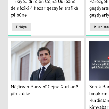
Tirkiye.. di rojên Cejna Qurbanê
Parêzgeh
de nêzîkî 4 hezar qezayên trafîkê
geştiyara
çê bûne
geştiyariy
Tirkiye
Kurdista
Nêçîrvan Barzanî
Serok Barz
Nêçîrvan Barzanî Cejna Qurbanê
Serok Bar
pîroz dike
birçîkiri
Kurdistan
kîmyabar