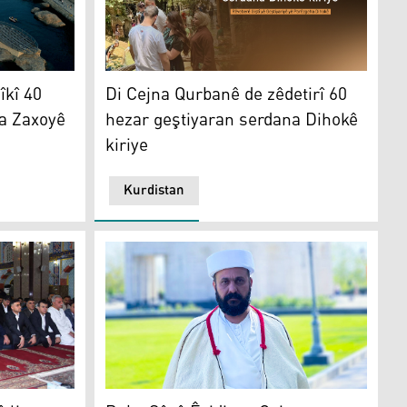
Di Cejna Qurbanê de zêdetirî 60 hezar geşti
îkî 40
Di Cejna Qurbanê de zêdetirî 60
a Zaxoyê
hezar geştiyaran serdana Dihokê
kiriye
Kurdistan
iriye
 Herêma Kurdistanê
Şêx Elî şêx Elyas