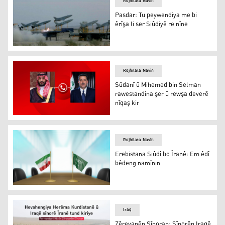
Rojhilata Navîn
Pasdar: Tu peywendiya me bi
êrîşa li ser Siûdiyê re nîne
Pasdar: Tu peywendiya me bi êrîşa li ser Siûdiyê re nîne
Rojhilata Navîn
Sûdanî û Mihemed bin Selman
rawestandina şer û rewşa deverê
nîqaş kir
Sûdanî û Mihemed bin Selman
Rojhilata Navîn
Erebistana Siûdî bo Îranê: Em êdî
bêdeng namînin
Erebistana Siûdî bo Îranê: Em êdî bêdeng namînin
Iraq
Zêrevanên Sînoran: Sînorên Iraqê