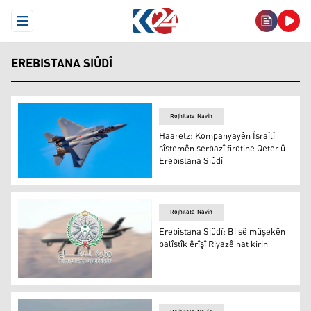
Open Menu
EREBISTANA SIÛDÎ
Rojhilata Navîn
Haaretz: Kompanyayên Îsraîlî
sîstemên serbazî firotine Qeter û
Erebistana Siûdî
Haaretz: Kompanyayên Îsraîlî sîstemên serbazî firotine 
Rojhilata Navîn
Erebistana Siûdî: Bi sê mûşekên
balîstîk êrîşî Riyazê hat kirin
Wezareta Berevaniyê ya Erebistana Siûdî