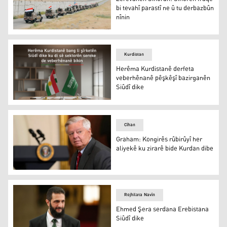
bi tevahî parastî ne û tu derbazbûn
nînin
Zêrevanên Sînoran: Sînorên Iraqê bi tevahî parastî ne û
Kurdistan
Herêma Kurdistanê derfeta
veberhênanê pêşkêşî bazirganên
Siûdî dike
Herêma Kurdistanê derfeta veberhênanê pêşkêşî bazirga
Cîhan
Graham: Kongirês rûbirûyî her
aliyekê ku zirarê bide Kurdan dibe
Lindsey Graham
Rojhilata Navîn
Ehmed Şera serdana Erebistana
Siûdî dike