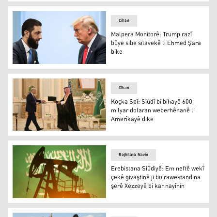
Ehmed Şera
Cîhan
Malpera Monitorê: Trump razî
bûye sibe silavekê li Ehmed Şara
bike
Donald Trump û Ehmed Şera
Cîhan
Koçka Spî: Siûdî bi bihayê 600
milyar dolaran weberhênanê li
Amerîkayê dike
Koçka Spî: Siûdî bi bihayê 600 milyar dolaran weberhêna
Rojhilata Navîn
Erebistana Siûdiyê: Em neftê wekî
çekê givaştinê ji bo rawestandina
şerê Xezzeyê bi kar nayînin
Erebistana Siûdiyê: Em neftê wekî çekê givaştinê ji bo r