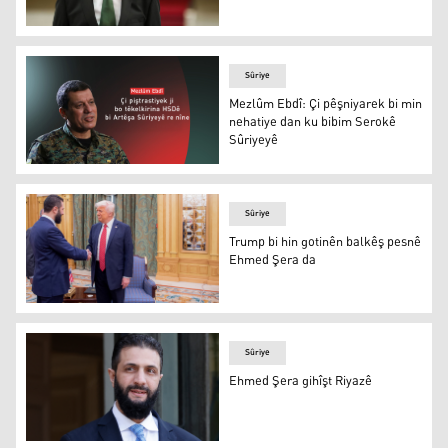
Ehmed Şera
Sûriye
Mezlûm Ebdî: Çi pêşniyarek bi min
nehatiye dan ku bibim Serokê
Sûriyeyê
Mezlûm Ebdî: Çi pêşniyarek bi min nehatiye dan ku bibi
Sûriye
Trump bi hin gotinên balkêş pesnê
Ehmed Şera da
Donald Trump û Ehmed Şera
Sûriye
Ehmed Şera gihîşt Riyazê