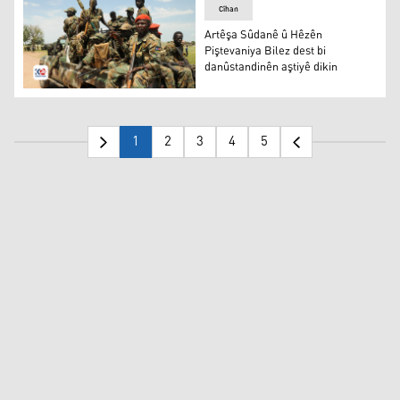
Cîhan
Artêşa Sûdanê û Hêzên
Piştevaniya Bilez dest bi
danûstandinên aştiyê dikin
Hejmareke serbazên artêşa Sûdanê
1
2
3
4
5