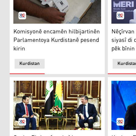
Komisyonê encamên hilbijartinên Parlamentoya Kurdi
Nêçîrvan B
Komisyonê encamên hilbijartinên
Nêçîrvan 
Parlamentoya Kurdistanê pesend
siyasî di
kirin
pêk bînin
Kurdistan
Kurdista
Qasim El-Arecî serkeftina hilbijartinan li Mesrûr Barza
Kaplan: Em