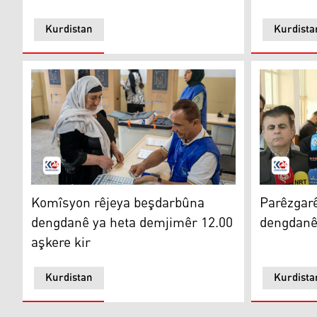
Kurdistan
Kurdista
Komîsyon rêjeya beşdarbûna dengdanê ya heta demjim
Parêzgarê 
Komîsyon rêjeya beşdarbûna
Parêzgar
dengdanê ya heta demjimêr 12.00
dengdanê 
aşkere kir
Kurdistan
Kurdista