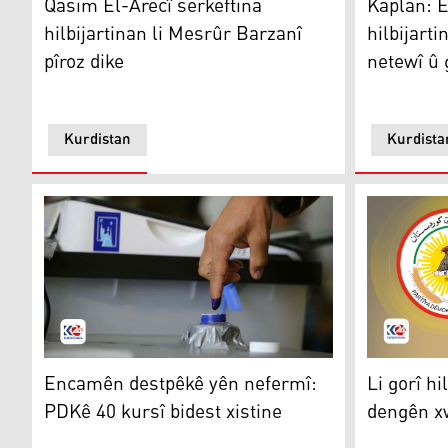
Qasim El-Arecî serkeftina
Kaplan: 
hilbijartinan li Mesrûr Barzanî
hilbijart
pîroz dike
netewî û 
Kurdistan
Kurdista
Encamên destpêkê yên nefermî: PDKê 40 kursî bidest 
Li gorî hil
Encamên destpêkê yên nefermî:
Li gorî h
PDKê 40 kursî bidest xistine
dengên xw