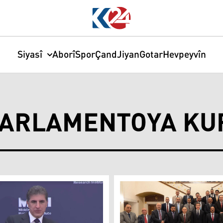
Siyasî
Aborî
Spor
Çand
Jiyan
Gotar
Hevpeyvîn
PARLAMENTOYA KU