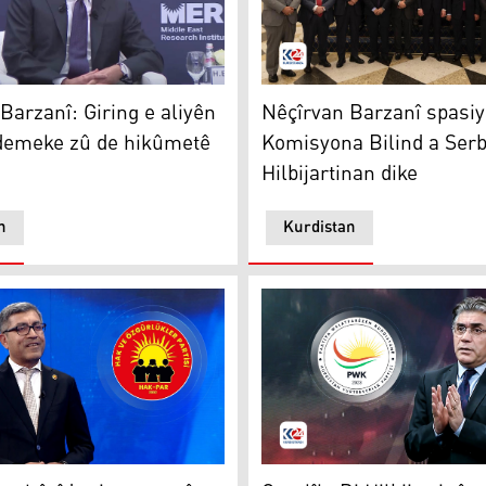
stanê pesend kirin
arzanî: Giring e aliyên siyasî di demeke zû de hikûmetê pêk 
Nêçîrvan Barzanî spasiya Ko
Barzanî: Giring e aliyên
Nêçîrvan Barzanî spasiy
 demeke zû de hikûmetê
Komisyona Bilind a Serb
Hilbijartinan dike
n
Kurdistan
nî pîroz dike
 hêvîdar in encamên hilbijartinan di xizmeta armancên nete
Ozçelîk: Di Hilbijartinên P