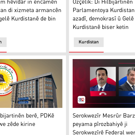
Em hêvîdar in encamên
Ozçelîk: Di Hilbijartinên
inan di xizmeta armancên
Parlamentoya Kurdistan
gelê Kurdistanê de bin
azadî, demokrasî û Gelê
Kurdistanê biser ketin
n
Kurdistan
xistine
bijartinên berê, PDKê dengên xwe zêde kirine
Serokwezîr Mesrûr Barzanî 
ilbijartinên berê, PDKê
Serokwezîr Mesrûr Barz
e zêde kirine
peyama pîrozbahiyê ji
Serokwezîrê Federal wer