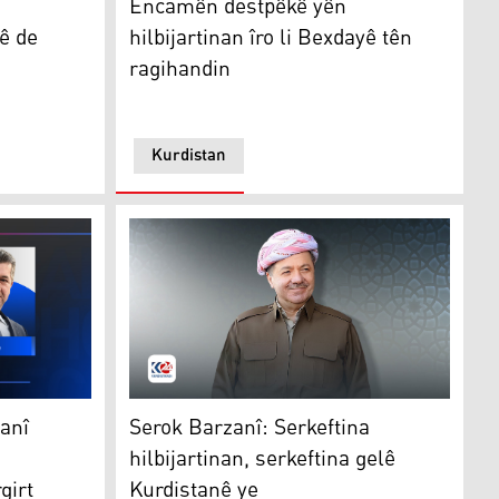
Encamên destpêkê yên
ê de
hilbijartinan îro li Bexdayê tên
ragihandin
Kurdistan
peyama pîrozbahiyê ji Serokwezîrê Federal wergirt
Serok Barzanî: Serkeftina hilbijartinan, serk
anî
Serok Barzanî: Serkeftina
hilbijartinan, serkeftina gelê
girt
Kurdistanê ye