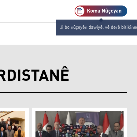
Koma Nûçeyan
Ji bo nûçeyên dawiyê, vê derê bitikîne
RDISTANÊ