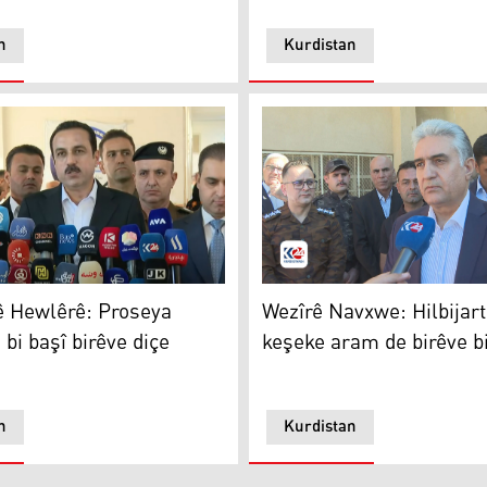
n
Kurdistan
êr 12.00 aşkere kir
Hewlêrê: Proseya dengdanê bi başî birêve diçe
Wezîrê Navxwe: Hilbijartin 
ê Hewlêrê: Proseya
Wezîrê Navxwe: Hilbijart
bi başî birêve diçe
keşeke aram de birêve b
n
Kurdistan