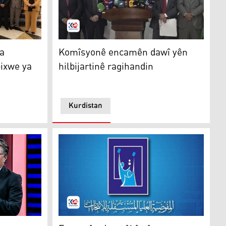
bînin
misyona Bilind a Serbixwe ya Hilbijartinan dike
Komîsyonê encamên dawî yên hilbijartinê ra
a
Komîsyonê encamên dawî yên
ixwe ya
hilbijartinê ragihandin
Kurdistan
wî û gelê Kurdistanê de bin
arlamentoya Kurdistanê de azadî, demokrasî û Gelê Kurdistan
Encamên destpêkê yên hilbijartinan îro li B