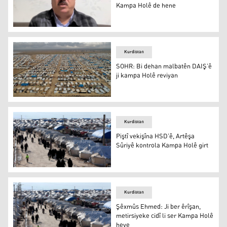
Kampa Holê de hene
Husên Qaîdî: Bi sedan Êzîdî di Kampa Holê de hene
Kurdistan
SOHR: Bi dehan malbatên DAIŞ’ê
ji kampa Holê reviyan
SOHR: Bi dehan malbatên DAIŞ’ê ji kampa Holê reviyan
Kurdistan
Piştî vekişîna HSD’ê, Artêşa
Sûriyê kontrola Kampa Holê girt
Piştî vekişîna HSD’ê, Artêşa Sûriyê kontrola Kampa Holê 
Kurdistan
Şêxmûs Ehmed: Ji ber êrîşan,
metirsiyeke cidî li ser Kampa Holê
heye