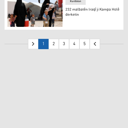
Kurdistan
232 malbatên Iraqî ji Kampa Holê
derketin
232 malbatên Iraqî ji Kampa Holê derketin
1
2
3
4
5