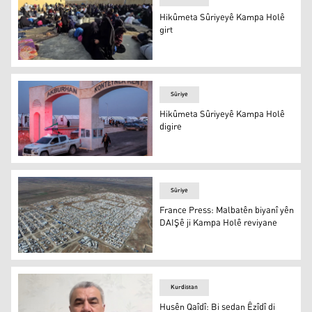
Hikûmeta Sûriyeyê Kampa Holê
girt
Hikûmeta Sûriyeyê Kampa Holê girt
Sûriye
Hikûmeta Sûriyeyê Kampa Holê
digire
Erşîf
Sûriye
France Press: Malbatên biyanî yên
DAIŞê ji Kampa Holê reviyane
Kampa Holê
Kurdistan
Husên Qaîdî: Bi sedan Êzîdî di