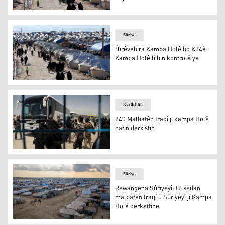
Şêxmûs Ehmed: Ji ber êrîşan, metirsiyeke cidî li ser Ka
Sûriye
Birêvebira Kampa Holê bo K24ê:
Kampa Holê li bin kontrolê ye
Kampa Holê
Kurdistan
240 Malbatên Iraqî ji kampa Holê
hatin derxistin
240 Malbatên Iraqî ji kampa Holê hatin derxistin
Sûriye
Rewangeha Sûriyeyî: Bi sedan
malbatên Iraqî û Sûriyeyî ji Kampa
Holê derkeftine
Rewangeha Sûriyeyî: Bi sedan malbatên Iraqî û Sûriyeyî 