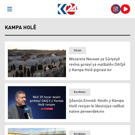
Open Menu
KAMPA HOLÊ
Sûriye
Wezareta Navxwe ya Sûriyeyê
revîna girseyî ya malbatên DAIŞê
ji Kampa Holê piştrast kir
Wezareta Navxwe ya Sûriyeyê revîna girseyî ya malbatên 
Kurdistan
Şêxmûs Ehmed: Kesên ji Kampa
Holê reviyan bi îdeolojiya radîkal
hatine perwerdekirin
Şêxmûs Ehmed: Kesên ji Kampa Holê reviyan bi îdeolojiy
Kurdistan