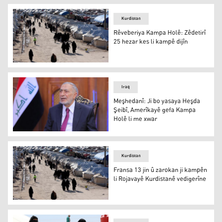
Kurdistan
Rêveberiya Kampa Holê: Zêdetirî
25 hezar kes li kampê dijîn
Rêveberiya Kampa Holê: Zêdetirî 25 hezar kes li kampê d
Iraq
Meşhedanî: Ji bo yasaya Heşda
Şeibî, Amerîkayê gefa Kampa
Holê li me xwar
Meşhedanî: Ji bo yasaya Heşda Şeibî, Amerîkayê gefa K
Kurdistan
Fransa 13 jin û zarokan ji kampên
li Rojavayê Kurdistanê vedigerîne
Fransa 13 jin û zarokan ji kampên li Rojavayê Kurdistanê