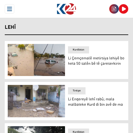
Open Menu
LEHÎ
Kurdistan
Li Çemçemalê metirsiya lehiyê bo
heta 50 salên bê tê çareserkirin
Wêneyê lehiya par a Çemçemalê / Erşîvê K24ê
Tirkiye
Li Enqereyê lehî rabû; mala
malbateke Kurd di bin avê de ma
Li Enqereyê lehî rabû; mala malbateke Kurd di bin avê 
Kurdistan