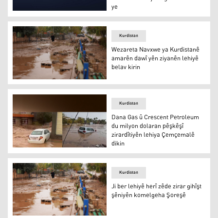
ye
Baregayê Barzanî
Kurdistan
Wezareta Navxwe ya Kurdistanê
amarên dawî yên ziyanên lehiyê
belav kirin
Wezareta Navxwe ya Kurdistanê amarên dawî yên ziyanên
Kurdistan
Dana Gas û Crescent Petroleum
du milyon dolaran pêşkêşî
zirardîtiyên lehiya Çemçemalê
dikin
Dana Gas û Crescent Petroleum du milyon dolaran pêşkê
Kurdistan
Ji ber lehiyê herî zêde zirar gihîşt
şêniyên komelgeha Şoreşê