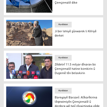
Çemçemalê dike
Yekîtiya Ewropayê alîkariya Çemçemalê dike
Kurdistan
Ji ber lehiyê şûnwarek li Kifriyê
derket
Ji ber lehiyê şûnwarek li Kifriyê derket
Kurdistan
Zêdetirî 11.5 milyar dînaran bo
Çemçemalê hatine komkirin û
Duşemê tên belavkirin
Zêdetirî 11.5 milyar dînaran bo Çemçemalê hatine komki
Kurdistan
Baregayê Barzanî: Alîkarîkirina
lêqewimiyên Çemçemalê û
derdora wê hejî rêzgirtineka zêde