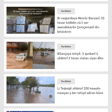
Ji ber lehiyê herî zêde zirar gihîşt şêniyên komelgeha Ş
Kurdistan
Bi raspardeya Mesrûr Barzanî, 55
hezar kitêbên nû li ser
xwendekarên Çemçemalê tên
belavkirin
Bi raspardeya Mesrûr Barzanî, 55 hezar kitêbên nû li s
Kurdistan
Bîlançoya lehiyê: 5 qurbanî û
zêdetirî 2 hezar malan ziyan dîtin
Bîlançoya lehiyê: 5 qurbanî û zêdetirî 2 hezar malan ziya
Kurdistan
Li Teqteqê zêdetirî 200 hewzên
masiyan ji ber lehiyê wêran bûne
Li Teqteqê zêdetirî 200 hewzên masiyan ji ber lehiyê wê