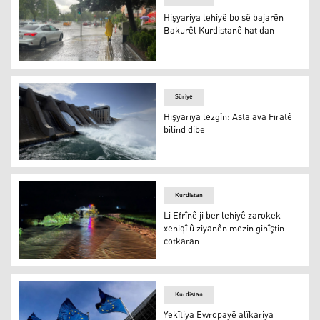
Hişyariya lehiyê bo sê bajarên
Bakurêl Kurdistanê hat dan
Hişyariya lehiyê bo sê bajarên Bakurêl Kurdistanê hat d
Sûriye
Hişyariya lezgîn: Asta ava Firatê
bilind dibe
Hişyariya lezgîn: Asta ava Firatê bilind dibe
Kurdistan
Li Efrînê ji ber lehiyê zarokek
xeniqî û ziyanên mezin gihîştin
cotkaran
Li Efrînê ji ber lehiyê zarokek xeniqî û ziyanên mezin gih
Kurdistan
Yekîtiya Ewropayê alîkariya