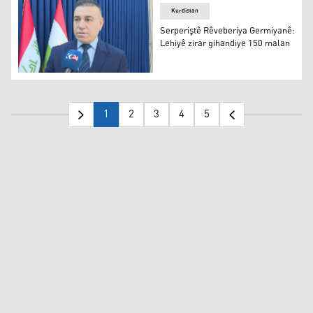
Kurdistan
Serperiştê Rêveberiya Germiyanê:
Lehiyê zirar gihandiye 150 malan
Celal Şêx Nûrî
1
2
3
4
5