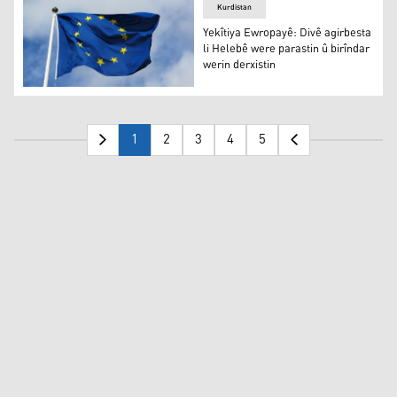
Kurdistan
Yekîtiya Ewropayê: Divê agirbesta
li Helebê were parastin û birîndar
werin derxistin
Yekîtiya Ewropayê: Divê agirbesta li Helebê were parastin
1
2
3
4
5