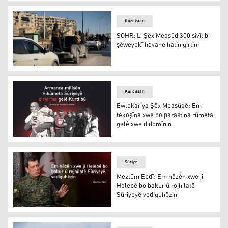
Helebce.. Ji bo piştgiriya Kurdên Helebê çalakiyeke cema
Kurdistan
SOHR: Li Şêx Meqsûd 300 sivîl bi
şêweyekî hovane hatin girtin
SOHR: Li Şêx Meqsûd 300 sivîl bi şêweyekî hovane hatin g
Kurdistan
Ewlekariya Şêx Meqsûdê: Em
têkoşîna xwe bo parastina rûmeta
gelê xwe didomînin
Ewlekariya Şêx Meqsûdê: Em têkoşîna xwe bo parastina
Sûriye
Mezlûm Ebdî: Em hêzên xwe ji
Helebê bo bakur û rojhilatê
Sûriyeyê vediguhêzin
Mezlûm Ebdî