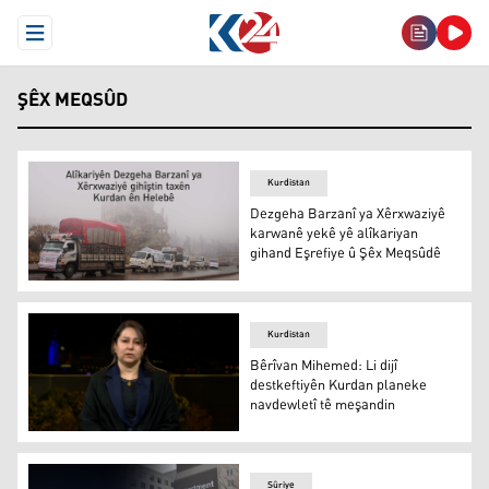
Open Menu
ŞÊX MEQSÛD
Kurdistan
Dezgeha Barzanî ya Xêrxwaziyê
karwanê yekê yê alîkariyan
gihand Eşrefiye û Şêx Meqsûdê
Dezgeha Barzanî ya Xêrxwaziyê karwanê yekê yê alîkari
Kurdistan
Bêrîvan Mihemed: Li dijî
destkeftiyên Kurdan planeke
navdewletî tê meşandin
Bêrîvan Mihemed: Li dijî destkeftiyên Kurdan planeke n
Sûriye