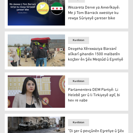
Wezareta Derve ya Amerîkayê:
Me ji Tom Barrack xwestiye ku
rewşa Sûriyeyê çareser bike
Wezareta Derve ya Amerîkayê: Me ji Tom Barrack xwestiy
Kurdistan
Dezgeha Xêrxwaziya Barzanî
alîkarî gihandin 1500 malbatên
koçber ên Şêx Meqsûd û Eşrefiyê
Dezgeha Xêrxwaziya Barzanî alîkarî gihandin 1500 malb
Kurdistan
Parlamentera DEM Partiyê: Li
Helebê şer û li Tirkiyeyê aştî, bi
hev re nabe
Parlamentera DEM Partiyê: Li Helebê şer û li Tirkiyeyê aş
Kurdistan
"Di şer û pevçûnên Eşrefiye û Şêx