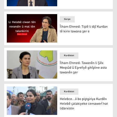
Rîbal Esed: Kiryarên li Şêx Meqsûd û Eşrefiyê karesat in
Sûriye
Îlham Ehmed: Tiştê li dijî Kurdan
tê kirin tawana şer e
Îlham Ehmed
Kurdistan
Îlham Ehmed: Tawanên li Şêx
Meqsûd û Eşrefiyê gihîştine asta
tawanên şer
Îlham Ehmed: Tawanên li Şêx Meqsûd û Eşrefiyê gihîştin
Kurdistan
Helebce.. Ji bo piştgiriya Kurdên
Helebê çalakiyeke cemawerî hat
lidarxistin