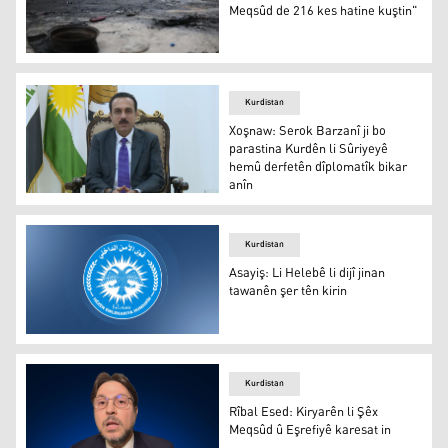
Meqsûd de 216 kes hatine kuştin"
"Di şer û pevçûnên Eşrefiye û Şêx Meqsûd de 216 kes hat
Kurdistan
Xoşnaw: Serok Barzanî ji bo
parastina Kurdên li Sûriyeyê
hemû derfetên dîplomatîk bikar
anîn
Xoşnaw: Serok Barzanî ji bo parastina Kurdên li Sûriyey
Kurdistan
Asayiş: Li Helebê li dijî jinan
tawanên şer tên kirin
Asayiş: Li Helebê li dijî jinan tawanên şer tên kirin
Kurdistan
Rîbal Esed: Kiryarên li Şêx
Meqsûd û Eşrefiyê karesat in