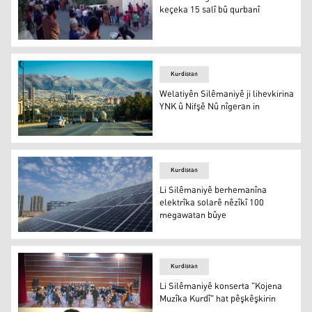
keçeka 15 salî bû qurbanî
Silêmanî: Agir berbû malekê û keçeka 15 salî bû qurbanî
Kurdistan
Welatiyên Silêmaniyê ji lihevkirina
YNK û Nifşê Nû nîgeran in
Silêmanî
Kurdistan
Li Silêmaniyê berhemanîna
elektrîka solarê nêzîkî 100
megawatan bûye
Li Silêmaniyê berhemanîna elektrîka solarê nêzîkî 100
Kurdistan
Li Silêmaniyê konserta "Kojena
Muzîka Kurdî" hat pêşkêşkirin