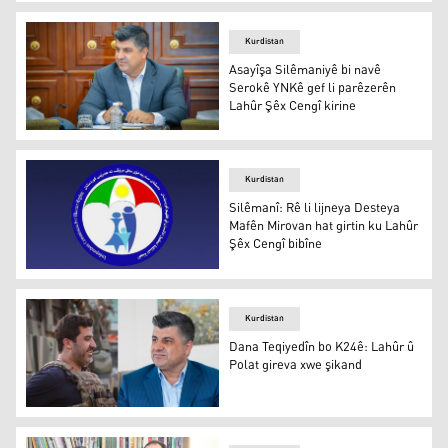
Eniya Gel: Me NY û nûnerên navdewletî li ser dosyeya "
Kurdistan
Asayîşa Silêmaniyê bi navê
Serokê YNKê gef li parêzerên
Lahûr Şêx Cengî kirine
Lahor Şêx Cengî
Kurdistan
Silêmanî: Rê li lijneya Desteya
Mafên Mirovan hat girtin ku Lahûr
Şêx Cengî bibîne
Desteya Serbixwe ya Mafên Mirovan
Kurdistan
Dana Teqiyedîn bo K24ê: Lahûr û
Polat gireva xwe şikand
Lahûr Şêx Cengî û Polat Talebanî