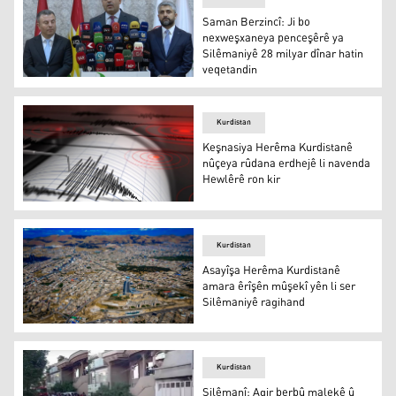
Saman Berzincî: Ji bo
nexweşxaneya penceşêrê ya
Silêmaniyê 28 milyar dînar hatin
veqetandin
Saman Berzincî: Ji bo nexweşxaneya penceşêrê ya Silêma
Kurdistan
Keşnasiya Herêma Kurdistanê
nûçeya rûdana erdhejê li navenda
Hewlêrê ron kir
Keşnasiya Herêma Kurdistanê nûçeya rûdana erdhejê li
Kurdistan
Asayîşa Herêma Kurdistanê
amara êrîşên mûşekî yên li ser
Silêmaniyê ragihand
Silêmanî
Kurdistan
Silêmanî: Agir berbû malekê û