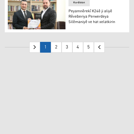
Kurdistan
Peyamnêrekî K24ê ji aliyê
Rêveberiya Perwerdeya
Silêmaniyê ve hat xelatkirin
Peyamnêrekî K24ê ji aliyê Rêveberiya Perwerdeya Silêma
1
2
3
4
5