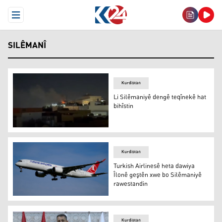
Open Menu
SILÊMANÎ
Kurdistan
Li Silêmaniyê dengê teqînekê hat
bihîstin
Li Silêmaniyê dengê teqînekê hat bihîstin
Kurdistan
Turkish Airlinesê heta dawiya
Îlonê geştên xwe bo Silêmaniyê
rawestandin
Turkish Airlinesê heta dawiya Îlonê geştên xwe bo Silê
Kurdistan