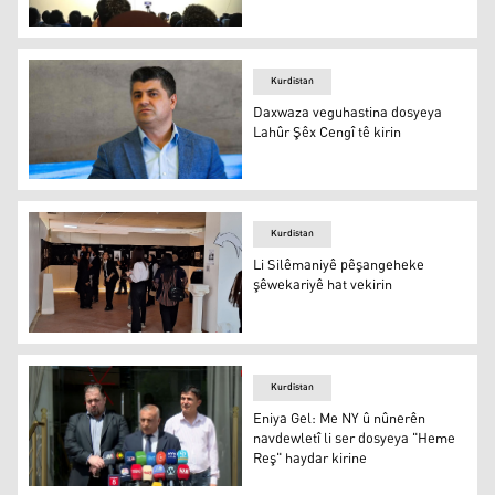
Silêmanî
Kurdistan
Daxwaza veguhastina dosyeya
Lahûr Şêx Cengî tê kirin
Lahûr Şêx Cengî
Kurdistan
Li Silêmaniyê pêşangeheke
şêwekariyê hat vekirin
Li Silêmaniyê pêşangeheke şêwekariyê hat vekirin
Kurdistan
Eniya Gel: Me NY û nûnerên
navdewletî li ser dosyeya "Heme
Reş" haydar kirine