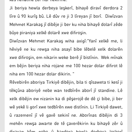
Ji beriya hewla derbeya leşkerî, bihayê diravî derdora 2
lîre û 90 kurîş bû. Lê dûv re ji 3 lîreyan jî borî. Diwîzvan
Mehmet Karakaş jî dibêje ji ber ku niha bihayê dolarî zêde
bûye piraniya xelkê dolarê xwe difiroşin.
Diwîzvan Mehmet Karakaş wiha axigî:"Yanî xelkê me, li
hêviyê ne ku rewşa niha asayî bibe lêbelê xelk dolarên
xwe difiroşin, em nikarin weke berê jî bistînin. Wek mînak
em bêjin beriya niha rojane me 100 hezar dolar difirot lê
niha em 100 hezar dolar dikirin. "
Rêvebirên aboriya Tirkiyê dibêjin, bila ti qîsaweta ti kesî ji
têkçûna aboriyê nebe wan tedbîrên aborî jî standine. Lê
xelk dibêjin ew nizanin ka di pêşerojê de dê çi bibe, ji ber
wê yekê li gorî xwe tedbîrên xwe distînin. Li Tirkiyê dawet,
û razemenî jî vê gavê sekinî ne. Aborînas dibêjin di 3
mehên rewşa awarte de tê çaverêkirin ku bihayê zêr û
diravan kêm nebe û bandora hewla derbeya leşkerî