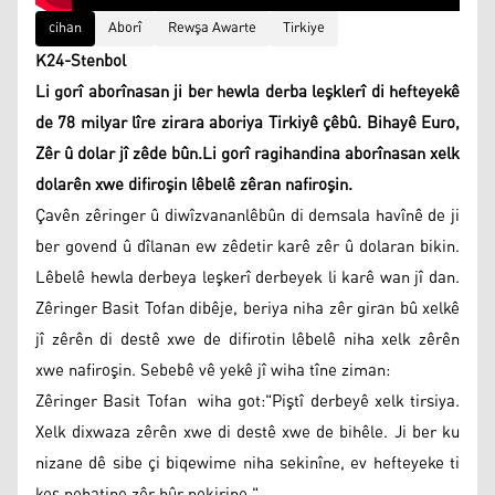
cihan
Aborî
Rewşa Awarte
Tirkiye
K24-Stenbol
Li gorî aborînasan ji ber hewla derba leşklerî di hefteyekê
de 78 milyar lîre zirara aboriya Tirkiyê çêbû. Bihayê Euro,
Zêr û dolar jî zêde bûn.Li gorî ragihandina aborînasan xelk
dolarên xwe difiroşin lêbelê zêran nafiroşin.
Çavên zêringer û diwîzvananlêbûn di demsala havînê de ji
ber govend û dîlanan ew zêdetir karê zêr û dolaran bikin.
Lêbelê hewla derbeya leşkerî derbeyek li karê wan jî dan.
Zêringer Basit Tofan dibêje, beriya niha zêr giran bû xelkê
jî zêrên di destê xwe de difirotin lêbelê niha xelk zêrên
xwe nafiroşin. Sebebê vê yekê jî wiha tîne ziman:
Zêringer Basit Tofan wiha got:"Piştî derbeyê xelk tirsiya.
Xelk dixwaza zêrên xwe di destê xwe de bihêle. Ji ber ku
nizane dê sibe çi biqewime niha sekinîne, ev hefteyeke ti
kes nehatine zêr hûr nekirine."