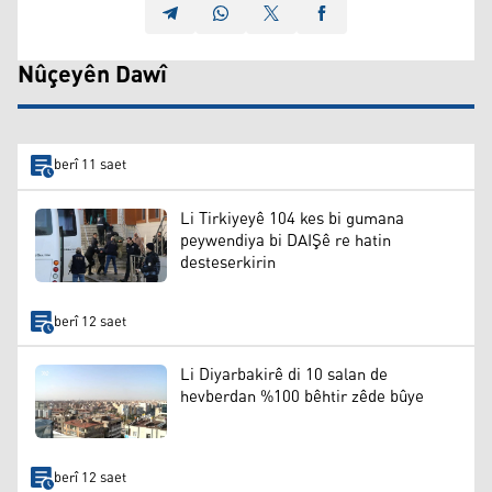
Nûçeyên Dawî
berî 11 saet
Li Tirkiyeyê 104 kes bi gumana
peywendiya bi DAIŞê re hatin
desteserkirin
berî 12 saet
Li Diyarbakirê di 10 salan de
hevberdan %100 bêhtir zêde bûye
berî 12 saet