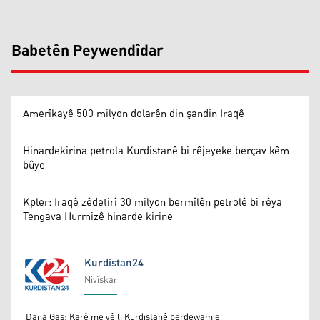
Babetên Peywendîdar
Amerîkayê 500 milyon dolarên din şandin Iraqê
Hinardekirina petrola Kurdistanê bi rêjeyeke berçav kêm
bûye
Kpler: Iraqê zêdetirî 30 milyon bermîlên petrolê bi rêya
Tengava Hurmizê hinarde kirine
Kurdistan24
Nivîskar
Kurdistan24
Dana Gas: Karê me yê li Kurdistanê berdewam e