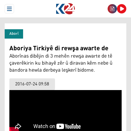
Open Menu
Aborî
Aboriya Tirkiyê di rewşa awarte de
Aborînas dibêjin di 3 mehên rewşa awarte de tê
çaverêkirin ku bihayê zêr û diravan kêm nebe û
bandora hewla derbeya leşkerî bidome.
2016-07-24 09:58