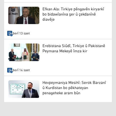
Efkan Ala: Tirkiye pêngavên kiryarkî
bo bidawîanîna şer û çekdanînê
diavêje
berî 13 saet
Erebistana Siûdî, Tirkiye û Pakistanê
Peymana Mekeyê îmza kir
berî 14 saet
Hevpeymaniya Mesihî: Serok Barzanî
û Kurdistan bo pêkhateyan
penageheke aram bûn