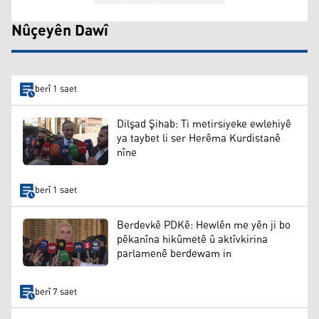
Nûçeyên Dawî
berî 1 saet
Dilşad Şihab: Ti metirsiyeke ewlehiyê
ya taybet li ser Herêma Kurdistanê
nîne
berî 1 saet
Berdevkê PDKê: Hewlên me yên ji bo
pêkanîna hikûmetê û aktîvkirina
parlamenê berdewam in
berî 7 saet