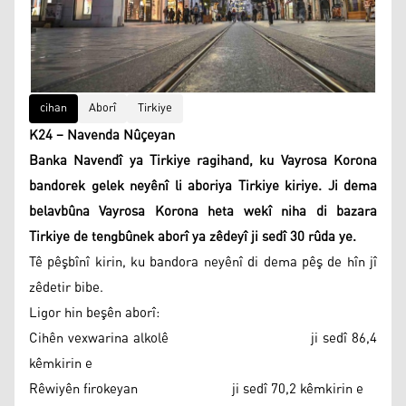
cihan
Aborî
Tirkiye
K24 – Navenda Nûçeyan
Banka Navendî ya Tirkiye ragihand, ku Vayrosa Korona
bandorek gelek neyênî li aboriya Tirkiye kiriye. Ji dema
belavbûna Vayrosa Korona heta wekî niha di bazara
Tirkiye de tengbûnek aborî ya zêdeyî ji sedî 30 rûda ye.
Tê pêşbînî kirin, ku bandora neyênî di dema pêş de hîn jî
zêdetir bibe.
Ligor hin beşên aborî:
Cihên vexwarina alkolê ji sedî 86,4
kêmkirin e
Rêwiyên firokeyan ji sedî 70,2 kêmkirin e