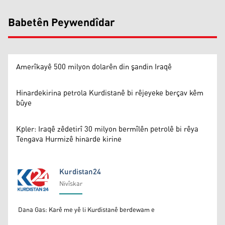
Babetên Peywendîdar
Amerîkayê 500 milyon dolarên din şandin Iraqê
Hinardekirina petrola Kurdistanê bi rêjeyeke berçav kêm
bûye
Kpler: Iraqê zêdetirî 30 milyon bermîlên petrolê bi rêya
Tengava Hurmizê hinarde kirine
Kurdistan24
Nivîskar
Kurdistan24
Dana Gas: Karê me yê li Kurdistanê berdewam e