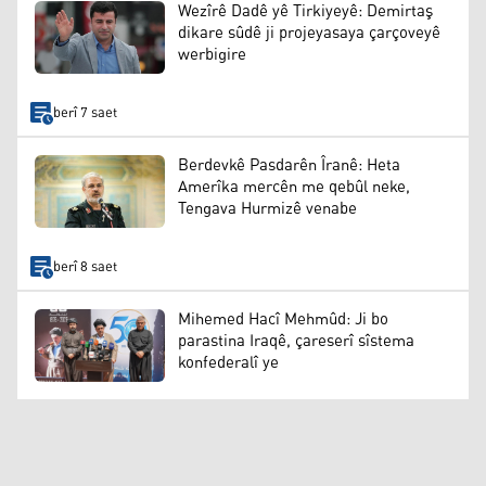
Wezîrê Dadê yê Tirkiyeyê: Demirtaş
dikare sûdê ji projeyasaya çarçoveyê
werbigire
berî 7 saet
Berdevkê Pasdarên Îranê: Heta
Amerîka mercên me qebûl neke,
Tengava Hurmizê venabe
berî 8 saet
Mihemed Hacî Mehmûd: Ji bo
parastina Iraqê, çareserî sîstema
konfederalî ye