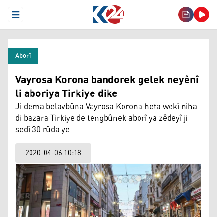
Open Menu
Aborî
Vayrosa Korona bandorek gelek neyênî
li aboriya Tirkiye dike
Ji dema belavbûna Vayrosa Korona heta wekî niha
di bazara Tirkiye de tengbûnek aborî ya zêdeyî ji
sedî 30 rûda ye
2020-04-06 10:18