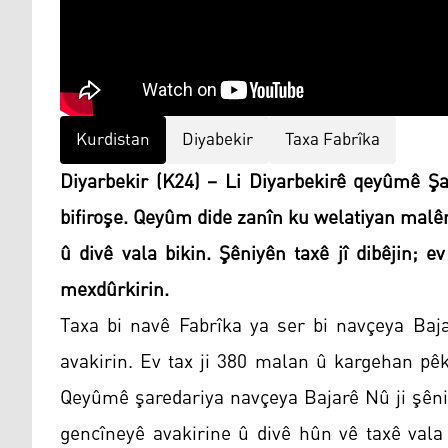
Kurdistan
Diyabekir
Taxa Fabrîka
Diyarbekir (K24) – Li Diyarbekirê qeyûmê Şa
bifiroşe. Qeyûm dide zanîn ku welatiyan malê
û divê vala bikin. Şêniyên taxê jî dibêjin; 
mexdûrkirin.
Taxa bi navê Fabrîka ya ser bi navçeya Baja
avakirin. Ev tax ji 380 malan û kargehan pêk
Qeyûmê şaredariya navçeya Bajarê Nû ji şêni
gencîneyê avakirine û divê hûn vê taxê vala 