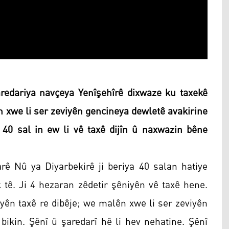
redariya navçeya Yenîşehîrê dixwaze ku taxekê
n xwe li ser zeviyên gencineya dewletê avakirine
ev 40 sal in ew li vê taxê dijîn û naxwazin bêne
rê Nû ya Diyarbekirê ji beriya 40 salan hatiye
 tê. Ji 4 hezaran zêdetir şêniyên vê taxê hene.
yên taxê re dibêje; we malên xwe li ser zeviyên
bikin. Şênî û şaredarî hê li hev nehatine. Şênî