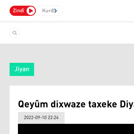
Zindî
Kurdî
Jiyan
Qeyûm dixwaze taxeke Diya
2022-09-10 22:24