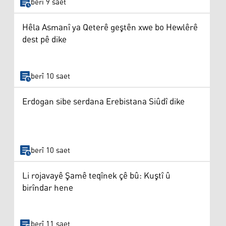
berî 9 saet
Hêla Asmanî ya Qeterê geştên xwe bo Hewlêrê
dest pê dike
berî 10 saet
Erdogan sibe serdana Erebistana Siûdî dike
berî 10 saet
Li rojavayê Şamê teqînek çê bû: Kuştî û
birîndar hene
berî 11 saet