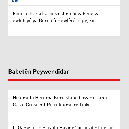
Ebûdî û Farsi Îsa pêşxistina hevahengiya
ewlehiyê ya Bexda û Hewlêrê nîqaş kir
Babetên Peywendîdar
Hikûmeta Herêma Kurdistanê biryara Dana
Gas û Crescent Petroleumê red dike
Li Qamişlo "Festîvala Havînê" bi coş dest pê kir