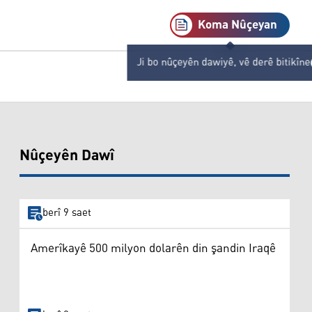
Koma Nûçeyan
Ji bo nûçeyên dawiyê, vê derê bitikîne
Nûçeyên Dawî
berî 9 saet
Amerîkayê 500 milyon dolarên din şandin Iraqê