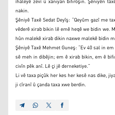
îhaleyê zevî û xaniyan bifiroşin. Şêniyên ta
nakin.
Şêniyê Taxê Sedat Deyîş: “Qeyûm gazî me taxê
vêderê xirab bikin lê emê heqê we bidin we. 
hûn malekê xirab dikin naxwe malekê bidin m
Şêniyê Taxê Mehmet Guneş: “Ev 40 sal in em li 
sê meh in dibêjin; em ê xirab bikin, em ê bi
civîn pêk anî. Lê çi jê derneketiye.”
Li vê taxa piçûk her kes her kesê nas dike, j
ji cîranî û çanda taxa xwe berdin.