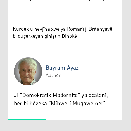
Kurdek û hevjîna xwe ya Romanî ji Brîtanyayê
bi duçerxeyan gihîştin Dihokê
Bayram Ayaz
Author
Bayram Ayaz
Ji “Demokratik Modernite” ya ocalanî,
ber bi hêzeka “Mîhwerî Muqawemet”