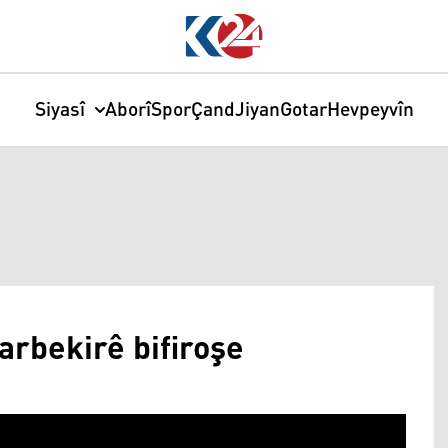
Siyasî
Aborî
Spor
Çand
Jiyan
Gotar
Hevpeyvîn
rbekirê bifiroşe