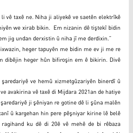
i vê taxê ne. Niha ji aliyekê ve saetên elektrîkê
aniyên we xirab bikin. Em nizanin dê tiştekî bidin
 jig undan derxistin û niha jî me derdixin.”
xwazin, heger tapuyên me bidin me ev ji me re
Em dibêjin heger hûn bifiroşin em ê bikirin. Divê
iyê şaredariyê ve hemû xizmetgûzariyên binerdî û
û ve avakirina vê taxê di Mijdara 2021an de hatiye
 şaredariyê ji şêniyan re gotine dê li şûna malên
anî û kargehan hin pere pêşniyar kirine lê belê
ê ragihand ku dê di 20ê vê mehê de bi rêbaza