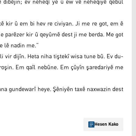
xê dibêjin; ev neheqî ye û ew vê neheqiyê qebûl
 kir û em bi hev re civiyan. Ji me re got, em ê
Me parêzer kir û qeyûmê dest ji me berda. Me got
e lê nadin me.”
vir dijîn. Heta niha tiştekî wisa tune bû. Ev du-
firoşin. Em qaîl nebûne. Em çûyîn şaredariyê me
iyana gundewarî heye. Şêniyên taxê naxwazin dest
Hesen Kako