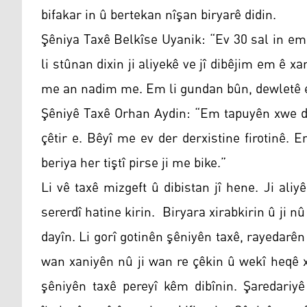
bifakar in û bertekan nîşan biryarê didin.
Şêniya Taxê Belkîse Uyanik: “Ev 30 sal in em l
li stûnan dixin ji aliyekê ve jî dibêjim em ê x
me an nadim me. Em li gundan bûn, dewletê em
Şêniyê Taxê Orhan Aydin: “Em tapuyên xwe di
çêtir e. Bêyî me ev der derxistine firotinê. 
beriya her tiştî pirse ji me bike.”
Li vê taxê mizgeft û dibistan jî hene. Ji al
sererdî hatine kirin. Biryara xirabkirin û ji n
dayîn. Li gorî gotinên şêniyên taxê, rayedarên
wan xaniyên nû ji wan re çêkin û wekî heqê x
şêniyên taxê pereyî kêm dibînin. Şaredariy