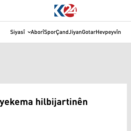
Siyasî
Aborî
Spor
Çand
Jiyan
Gotar
Hevpeyvîn
yekema hilbijartinên