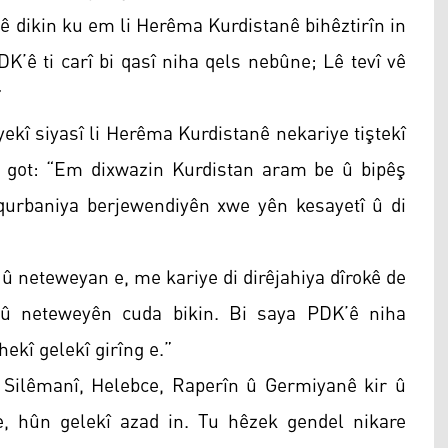
 dikin ku em li Herêma Kurdistanê bihêztirîn in
K’ê ti carî bi qasî niha qels nebûne; Lê tevî vê
”
yekî siyasî li Herêma Kurdistanê nekariye tiştekî
e got: “Em dixwazin Kurdistan aram be û bipêş
e qurbaniya berjewendiyên xwe yên kesayetî û di
û neteweyan e, me kariye di dirêjahiya dîrokê de
 û neteweyên cuda bikin. Bi saya PDK’ê niha
ekî gelekî girîng e.”
Silêmanî, Helebce, Raperîn û Germiyanê kir û
e, hûn gelekî azad in. Tu hêzek gendel nikare