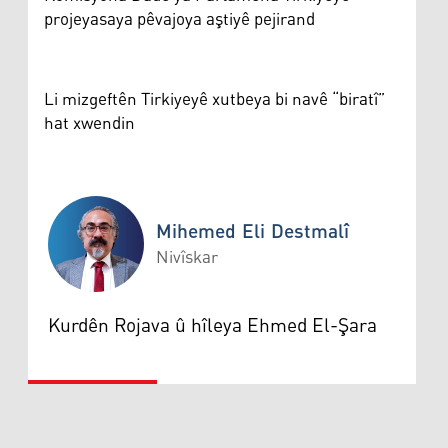
projeyasaya pêvajoya aştiyê pejirand
Li mizgeftên Tirkiyeyê xutbeya bi navê “biratî”
hat xwendin
Mihemed Eli Destmalî
Nivîskar
Mihemed Eli Destmalî
Kurdên Rojava û hîleya Ehmed El-Şara