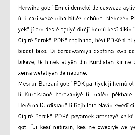
Herwiha got: “Em di demekê de daxwaza aştiyê
û ti carî weke niha bihêz nebûne. Nehezên PD
yekê jî em destê aştiyê dirêjî hemû kesî dikin.
Cîgirê Serokê PDKê ragihand, bêyî PDKê ti ali
bidest bixe. Di berdewamiya axaftina xwe d
bikeve, lê hinek aliyên din Kurdistan kirin
xema welatiyan de nebûne.”
Mesrûr Barzanî got: “PDK partiyek ji hemû ol 
li Kurdistanê berevaniyê li mafên pêkhate
Herêma Kurdistanê li Rojhilata Navîn xwedî cih
Cîgirê Serokê PDKê peyamek arasteyê xelkê 
got: “Ji kesî netirsin, kes ne xwediyê we y