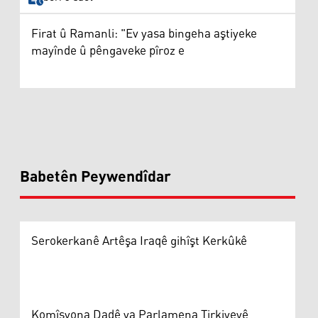
Firat û Ramanli: "Ev yasa bingeha aştiyeke
mayînde û pêngaveke pîroz e
Babetên Peywendîdar
Serokerkanê Artêşa Iraqê gihîşt Kerkûkê
Komîsyona Dadê ya Parlamena Tirkiyeyê