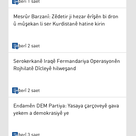
berî 1 saet
Mesrûr Barzanî: Zêdetir ji hezar êrîşên bi dron
û mûşekan li ser Kurdistanê hatine kirin
berî 2 saet
Serokerkanê Iraqê Fermandariya Operasyonên
Rojhilatê Dîcleyê hilweşand
berî 2 saet
Endamên DEM Partiya: Yasaya çarçoveyê gava
yekem a demokrasiyê ye
berî 3 saet