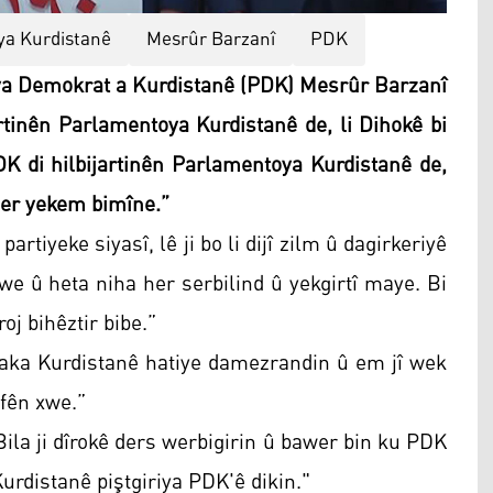
ya Kurdistanê
Mesrûr Barzanî
PDK
ya Demokrat a Kurdistanê (PDK) Mesrûr Barzanî
rtinên Parlamentoya Kurdistanê de, li Dihokê bi
DK di hilbijartinên Parlamentoya Kurdistanê de,
her yekem bimîne.”
artiyeke siyasî, lê ji bo li dijî zilm û dagirkeriyê
we û heta niha her serbilind û yekgirtî maye. Bi
oj bihêztir bibe.”
 xaka Kurdistanê hatiye damezrandin û em jî wek
fên xwe.”
 Bila ji dîrokê ders werbigirin û bawer bin ku PDK
 Kurdistanê piştgiriya PDK'ê dikin."