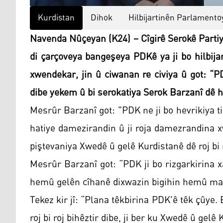
Kurdistan
Dihok
Hilbijartinên Parlamento
Navenda Nûçeyan (K24) – Cîgirê Serokê Parti
di çarçoveya bangeşeya PDKê ya ji bo hilbija
xwendekar, jin û ciwanan re civiya û got: “P
dibe yekem û bi serokatiya Serok Barzanî dê 
Mesrûr Barzanî got: "PDK ne ji bo hevrikiya ti p
hatiye damezirandin û ji roja damezrandina x
piştevaniya Xwedê û gelê Kurdistanê dê roj bi r
Mesrûr Barzanî got: “PDK ji bo rizgarkirina
hemû gelên cîhanê dixwazin bigihin hemû ma
Tekez kir jî: “Plana têkbirina PDK'ê têk çûye.
roj bi roj bihêztir dibe, ji ber ku Xwedê û gelê