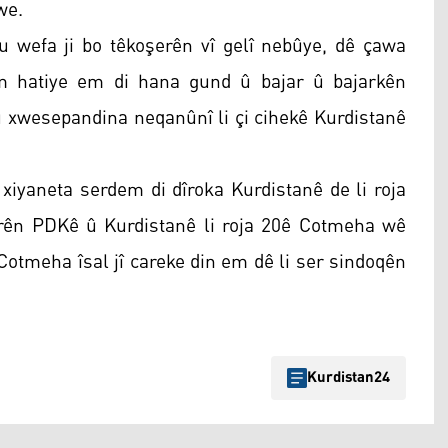
we.
 wefa ji bo têkoşerên vî gelî nebûye, dê çawa
m hatiye em di hana gund û bajar û bajarkên
 û xwesepandina neqanûnî li çi cihekê Kurdistanê
xiyaneta serdem di dîroka Kurdistanê de li roja
ên PDKê û Kurdistanê li roja 20ê Cotmeha wê
ê Cotmeha îsal jî careke din em dê li ser sindoqên
Kurdistan24