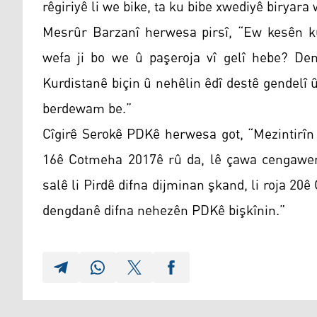
rêgiriyê li we bike, ta ku bibe xwediyê biryara 
Mesrûr Barzanî herwesa pirsî, “Ew kesên ku
wefa ji bo we û paşeroja vî gelî hebe? De
Kurdistanê biçin û nehêlin êdî destê gendelî
berdewam be.”
Cîgirê Serokê PDKê herwesa got, “Mezintirîn 
16ê Cotmeha 2017ê rû da, lê çawa cengawer
salê li Pirdê difna dijminan şkand, li roja 20
dengdanê difna nehezên PDKê bişkînin.”