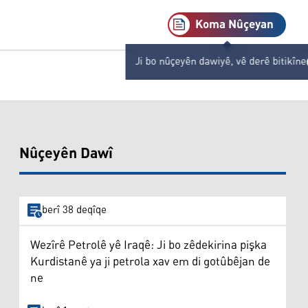
Koma Nûçeyan
Ji bo nûçeyên dawiyê, vê derê bitikîne
Nûçeyên Dawî
berî 38 deqîqe
Wezîrê Petrolê yê Iraqê: Ji bo zêdekirina pişka
Kurdistanê ya ji petrola xav em di gotûbêjan de
ne