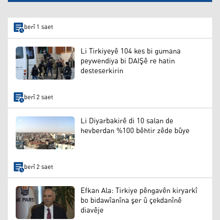
berî 1 saet
Li Tirkiyeyê 104 kes bi gumana
peywendiya bi DAIŞê re hatin
desteserkirin
berî 2 saet
Li Diyarbakirê di 10 salan de
hevberdan %100 bêhtir zêde bûye
berî 2 saet
Efkan Ala: Tirkiye pêngavên kiryarkî
bo bidawîanîna şer û çekdanînê
diavêje