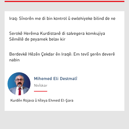
Iraq: Sînorên me di bin kontrol û ewlehiyeke bilind de ne
Serokê Herêma Kurdistanê di salvegera komkujiya
Sêmêlê de peyamek belav kir
Berdevkê Hêzên Çekdar ên Iraqê: Em tevlî şerên deverê
nabin
Mihemed Eli Destmalî
Nivîskar
Mihemed Eli Destmalî
Kurdên Rojava û hîleya Ehmed El-Şara