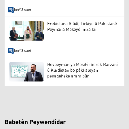
berî 3 saet
Erebistana Siûdî, Tirkiye û Pakistanê
Peymana Mekeyê îmza kir
berî 3 saet
Hevpeymaniya Mesihî: Serok Barzanî
û Kurdistan bo pêkhateyan
penageheke aram bûn
Babetên Peywendîdar