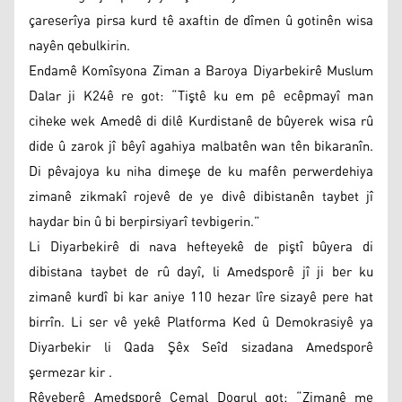
çareserîya pirsa kurd tê axaftin de dîmen û gotinên wisa
nayên qebulkirin.
Endamê Komîsyona Ziman a Baroya Diyarbekirê Muslum
Dalar ji K24ê re got: “Tiştê ku em pê ecêpmayî man
ciheke wek Amedê di dilê Kurdistanê de bûyerek wisa rû
dide û zarok jî bêyî agahiya malbatên wan tên bikaranîn.
Di pêvajoya ku niha dimeşe de ku mafên perwerdehiya
zimanê zikmakî rojevê de ye divê dibistanên taybet jî
haydar bin û bi berpirsiyarî tevbigerin.”
Li Diyarbekirê di nava hefteyekê de piştî bûyera di
dibistana taybet de rû dayî, li Amedsporê jî ji ber ku
zimanê kurdî bi kar aniye 110 hezar lîre sizayê pere hat
birrîn. Li ser vê yekê Platforma Ked û Demokrasiyê ya
Diyarbekir li Qada Şêx Seîd sizadana Amedsporê
şermezar kir .
Rêveberê Amedsporê Cemal Dogrul got: “Zimanê me