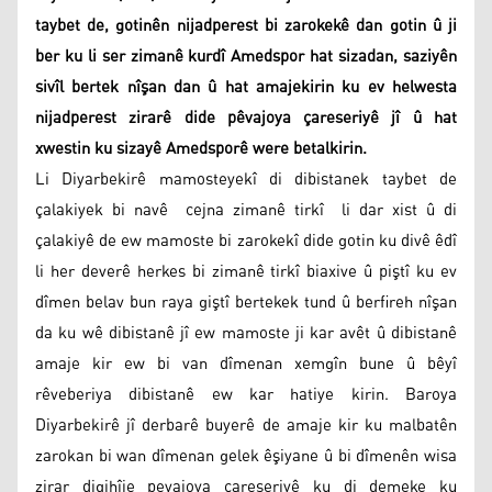
taybet de, gotinên nijadperest bi zarokekê dan gotin û ji
ber ku li ser zimanê kurdî Amedspor hat sizadan, saziyên
sivîl bertek nîşan dan û hat amajekirin ku ev helwesta
nijadperest zirarê dide pêvajoya çareseriyê jî û hat
xwestin ku sizayê Amedsporê were betalkirin.
Li Diyarbekirê mamosteyekî di dibistanek taybet de
çalakiyek bi navê cejna zimanê tirkî li dar xist û di
çalakiyê de ew mamoste bi zarokekî dide gotin ku divê êdî
li her deverê herkes bi zimanê tirkî biaxive û piştî ku ev
dîmen belav bun raya giştî bertekek tund û berfireh nîşan
da ku wê dibistanê jî ew mamoste ji kar avêt û dibistanê
amaje kir ew bi van dîmenan xemgîn bune û bêyî
rêveberiya dibistanê ew kar hatiye kirin. Baroya
Diyarbekirê jî derbarê buyerê de amaje kir ku malbatên
zarokan bi wan dîmenan gelek êşiyane û bi dîmenên wisa
zirar digihîje pevajoya çareseriyê ku di demeke ku