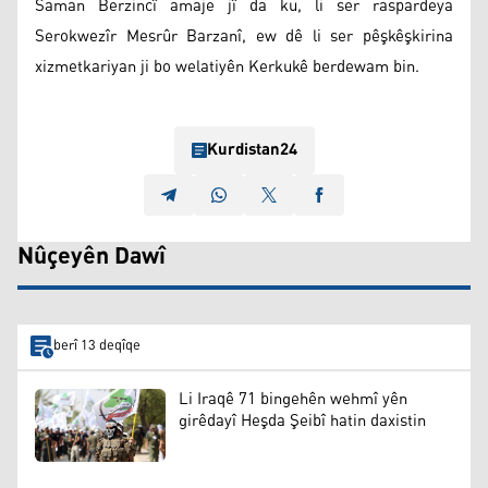
Saman Berzincî amaje jî da ku, li ser raspardeya
Serokwezîr Mesrûr Barzanî, ew dê li ser pêşkêşkirina
xizmetkariyan ji bo welatiyên Kerkukê berdewam bin.
Kurdistan24
Nûçeyên Dawî
berî 13 deqîqe
Li Iraqê 71 bingehên wehmî yên
girêdayî Heşda Şeibî hatin daxistin