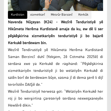
Kurdistan
xizmetkarî
Mesrûr Barzanî
Kerkûk
Navenda Nûçeyan (K24) - Wezîrê Tenduristiyê yê
Hikûmeta Herêma Kurdistanê amaje da ku, ew dê li ser
pêşkêşkirina xizmetkariyên tenduristiyê ji bo bajarê
Kerkukê berdewam bin.
Wezîrê Tendirustiyê yê Hikûmeta Herêma Kurdistanê
Saman Berzincî duhî (Yekşem, 2ê Cotmeha 2025ê) di
serdana xwe ya Kerkukê de ragihand: “Pêşkêşkirina
xizmetkariyên tenduristiyê ji bo welatiyên Kerkukê di
salên borî de berdewam bûye, xasma jî di dema şerê li dijî
terorîstên DAIŞê de.”
Wezîrê Tenduristiyê herwesa got: “Welatiyên Kerkukê her
roj ji bo wergirtina çareseriyê serdana nexweşxaneyên
Hewlêrê dikin.”