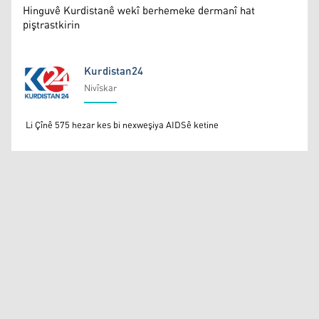
Hinguvê Kurdistanê wekî berhemeke dermanî hat
piştrastkirin
Kurdistan24
Nivîskar
Kurdistan24
Li Çînê 575 hezar kes bi nexweşiya AIDSê ketine