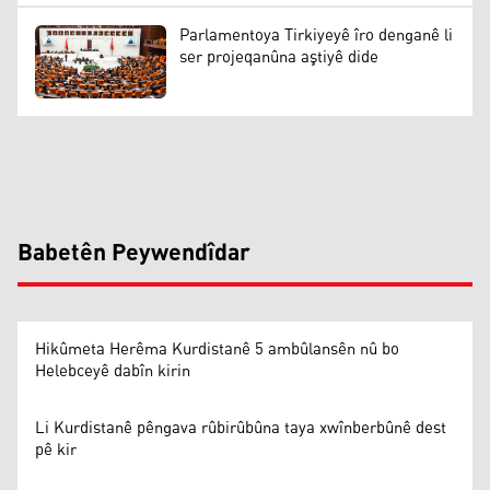
Parlamentoya Tirkiyeyê îro denganê li
ser projeqanûna aştiyê dide
Babetên Peywendîdar
Hikûmeta Herêma Kurdistanê 5 ambûlansên nû bo
Helebceyê dabîn kirin
Li Kurdistanê pêngava rûbirûbûna taya xwînberbûnê dest
pê kir