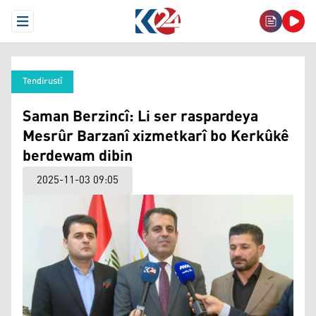
Open Menu
Tendirustî
Saman Berzincî: Li ser raspardeya
Mesrûr Barzanî xizmetkarî bo Kerkûkê
berdewam dibin
2025-11-03 09:05