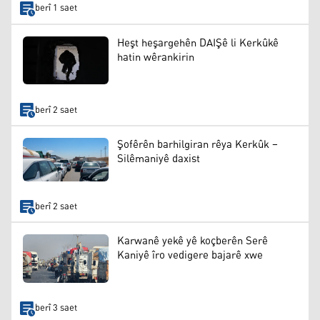
berî 1 saet
Heşt heşargehên DAIŞê li Kerkûkê
hatin wêrankirin
berî 2 saet
Şofêrên barhilgiran rêya Kerkûk –
Silêmaniyê daxist
berî 2 saet
Karwanê yekê yê koçberên Serê
Kaniyê îro vedigere bajarê xwe
berî 3 saet