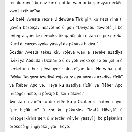
fedakarane" bi nav kir û got ku wan bi berpirsiyarî erkên
xwe bi cih anîne.
Lê belê, Avesta rexne li dewleta Tirk girt ku heta niha ti
gavên berbiçav neavêtine û got: "Diviyabû dewletê ji bo
entegrasyoneke demokratîk qanûn derxistana û pirsgirêka
Kurd di çarçoveyeke yasayî de pênase bikira."
Sozdar Avesta tekez kir, rojeva wan a sereke azadiya
fîzîkî ya Abdullah Ocalan e û ev yek weke şertê bingehîn ê
serkeftina her pêvajoyekê destnîşan kir. Herwiha got:
"Weke Tevgera Azadiyê rojeva me ya sereke azadiya fîzîkî
ya Rêber Apo ye. Heya ku azadiya fîzîkî ya Rêber Apo
mîsoger nebe, ti pêvajo bi ser nakeve."
Avesta da zanîn ku derfetên ku ji Ocalan re hatine dayîn
"pir biçûk in" û got ku pêkanîna "Mafê Hêviyê" û
misogerkirina şert û mercên wî yên yasayî ji bo pêşketina
prosesê girîngiyeke jiyanî heye.