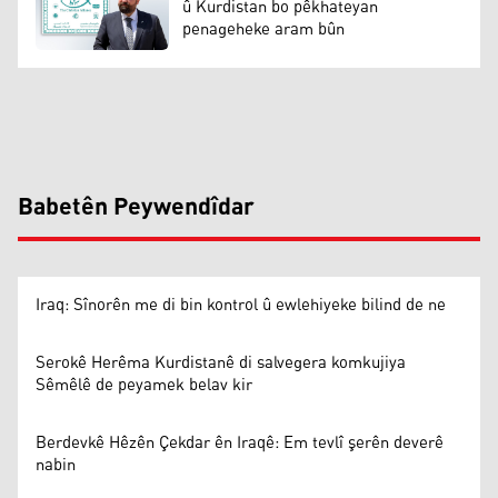
û Kurdistan bo pêkhateyan
penageheke aram bûn
Babetên Peywendîdar
Iraq: Sînorên me di bin kontrol û ewlehiyeke bilind de ne
Serokê Herêma Kurdistanê di salvegera komkujiya
Sêmêlê de peyamek belav kir
Berdevkê Hêzên Çekdar ên Iraqê: Em tevlî şerên deverê
nabin