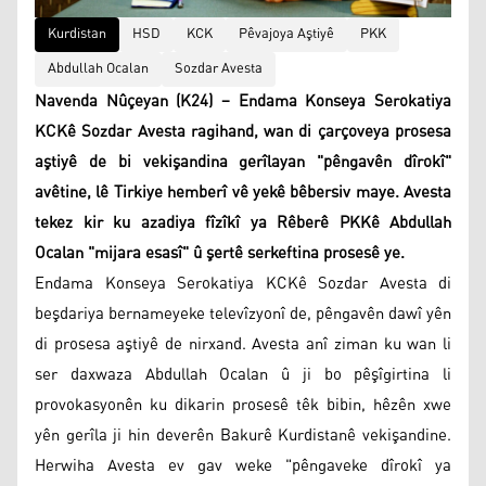
Kurdistan
HSD
KCK
Pêvajoya Aştiyê
PKK
Abdullah Ocalan
Sozdar Avesta
Navenda Nûçeyan (K24) – Endama Konseya Serokatiya
KCKê Sozdar Avesta ragihand, wan di çarçoveya prosesa
aştiyê de bi vekişandina gerîlayan "pêngavên dîrokî"
avêtine, lê Tirkiye hemberî vê yekê bêbersiv maye. Avesta
tekez kir ku azadiya fîzîkî ya Rêberê PKKê Abdullah
Ocalan "mijara esasî" û şertê serkeftina prosesê ye.
Endama Konseya Serokatiya KCKê Sozdar Avesta di
beşdariya bernameyeke televîzyonî de, pêngavên dawî yên
di prosesa aştiyê de nirxand. Avesta anî ziman ku wan li
ser daxwaza Abdullah Ocalan û ji bo pêşîgirtina li
provokasyonên ku dikarin prosesê têk bibin, hêzên xwe
yên gerîla ji hin deverên Bakurê Kurdistanê vekişandine.
Herwiha Avesta ev gav weke "pêngaveke dîrokî ya