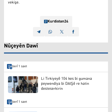
vekişe.
Kurdistan24
Nûçeyên Dawî
berî 1 saet
Li Tirkiyeyê 104 kes bi gumana
peywendiya bi DAIŞê re hatin
desteserkirin
berî 1 saet