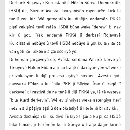
Derbarê Rojavayê Kurdistanê û Hêzên Sûriya Demokratîk
(HSD) de, Sozdar Avesta daxuyaniyên rayedarên Tirk bi
tundî red kir. Wê gotegotên ku dibêjin endamên PKKê
piştî vekişînê tevlî refên HSDê bûne weke "derew" bi nav
kir û got: "Yek endamê PKKê jî derbasî Rojavayê
Kurdistanê nebûye û tevlî HSDê nebûye û got ku armanca
van gotinan têkbirina çareseriyê ye.
Di heman çarçoveyê de, Avêsta serdana Wezîrê Derve yê
Tirkiyeyê Hakan Fîdan a ji bo Iraqê û daxuyaniyên wî weke
provokasyon li dijî prosesa aştiyê nirxand. Avesta got,
daxwaza Fîdan a ku "bila PKK ji Sûriye, Îran û Iraqê jî
derkeve" di rastiyê de ne tenê li dijî PKKê ye, lê tê wateya
"bila Kurd derkevin". Wê ev zîhniyet weke astengiya herî
mezin a li pêşiya aştî û demokrasiyê li herêmê bi nav kir.
Avesta destnîşan kir ku divê Tirkiye li şûna ku pirsa HSDê
bike hincet, ji herêmên ku li Sûriye û Iraqê dagir kirine