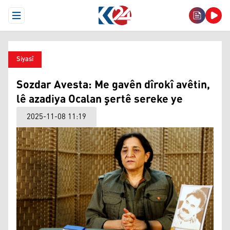
Open Menu
Siyasî
Sozdar Avesta: Me gavên dîrokî avêtin,
lê azadiya Ocalan şertê sereke ye
2025-11-08 11:19