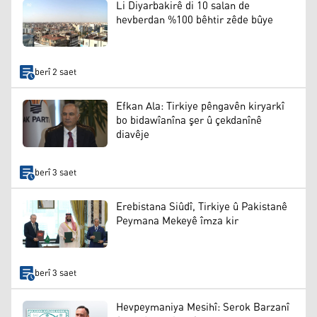
Li Diyarbakirê di 10 salan de
hevberdan %100 bêhtir zêde bûye
berî 2 saet
Efkan Ala: Tirkiye pêngavên kiryarkî
bo bidawîanîna şer û çekdanînê
diavêje
berî 3 saet
Erebistana Siûdî, Tirkiye û Pakistanê
Peymana Mekeyê îmza kir
berî 3 saet
Hevpeymaniya Mesihî: Serok Barzanî