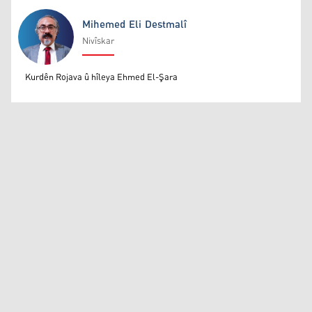
Mihemed Eli Destmalî
Nivîskar
Mihemed Eli Destmalî
Kurdên Rojava û hîleya Ehmed El-Şara