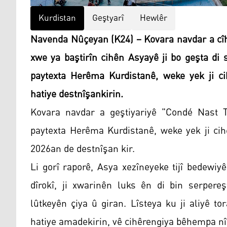
Kurdistan
Geştyarî
Hewlêr
Navenda Nûçeyan (K24) – Kovara navdar a cîha
xwe ya baştirîn cihên Asyayê ji bo geşta di 
paytexta Herêma Kurdistanê, weke yek ji ci
hatiye destnîşankirin.
Kovara navdar a geştiyariyê "Condé Nast T
paytexta Herêma Kurdistanê, weke yek ji cih
2026an de destnîşan kir.
Li gorî raporê, Asya xezîneyeke tijî bedewiyê
dîrokî, ji xwarinên luks ên di bin serpere
lûtkeyên çiya û giran. Lîsteya ku ji aliyê t
hatiye amadekirin, vê cihêrengiya bêhempa nî