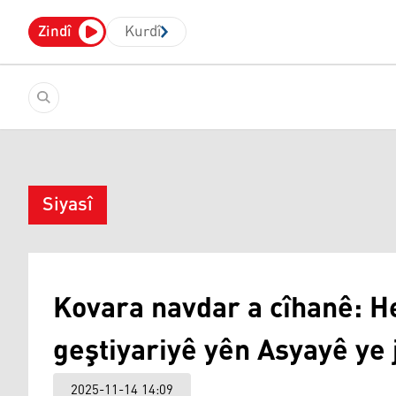
Zindî
Kurdî
Siyasî
Kovara navdar a cîhanê: He
geştiyariyê yên Asyayê ye 
2025-11-14 14:09