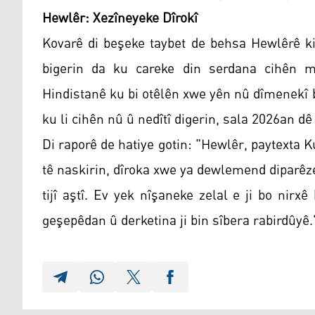
Hewlêr: Xezîneyeke Dîrokî
Kovarê di beşeke taybet de behsa Hewlêrê ki
bigerin da ku careke din serdana cihên m
Hindistanê ku bi otêlên xwe yên nû dîmenekî b
ku li cihên nû û nedîtî digerin, sala 2026an d
Di raporê de hatiye gotin: "Hewlêr, paytexta K
tê naskirin, dîroka xwe ya dewlemend diparêz
tijî aştî. Ev yek nîşaneke zelal e ji bo nirxê 
geşepêdan û derketina ji bin sîbera rabirdûyê.