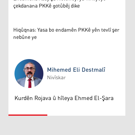
çekdanana PKKê gotûbêj dike
Hiqûqnas: Yasa bo endamên PKKê yên tevlî şer
nebûne ye
Mihemed Eli Destmalî
Nivîskar
Mihemed Eli Destmalî
Kurdên Rojava û hîleya Ehmed El-Şara