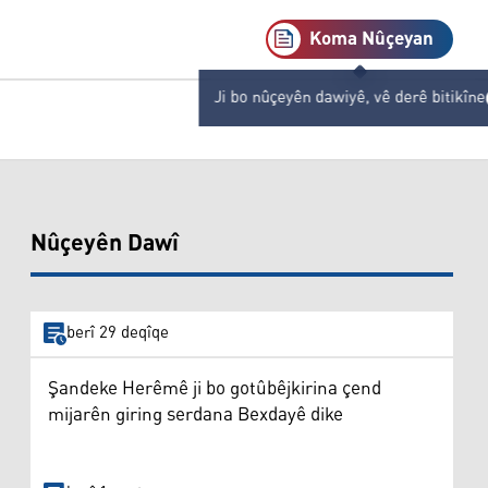
Koma Nûçeyan
Ji bo nûçeyên dawiyê, vê derê bitikîne
Nûçeyên Dawî
berî 29 deqîqe
Şandeke Herêmê ji bo gotûbêjkirina çend
mijarên giring serdana Bexdayê dike