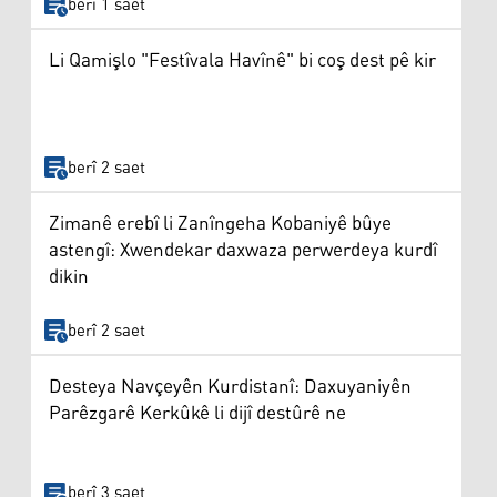
berî 1 saet
Li Qamişlo "Festîvala Havînê" bi coş dest pê kir
berî 2 saet
Zimanê erebî li Zanîngeha Kobaniyê bûye
astengî: Xwendekar daxwaza perwerdeya kurdî
dikin
berî 2 saet
Desteya Navçeyên Kurdistanî: Daxuyaniyên
Parêzgarê Kerkûkê li dijî destûrê ne
berî 3 saet