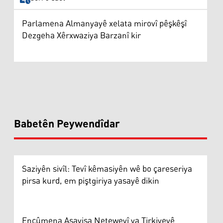
Parlamena Almanyayê xelata mirovî pêşkêşî
Dezgeha Xêrxwaziya Barzanî kir
Babetên Peywendîdar
Saziyên sivîl: Tevî kêmasiyên wê bo çareseriya
pirsa kurd, em piştgiriya yasayê dikin
Encûmena Asayişa Neteweyî ya Tirkiyeyê