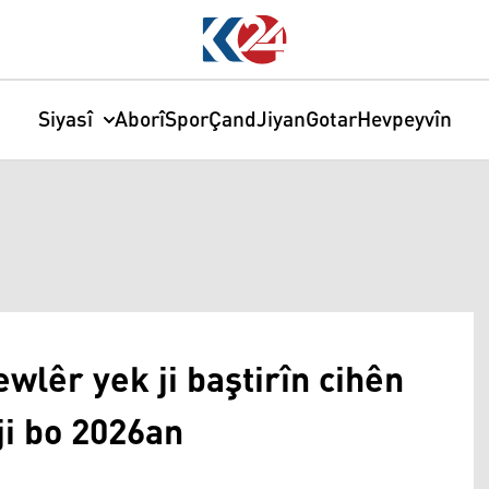
Siyasî
Aborî
Spor
Çand
Jiyan
Gotar
Hevpeyvîn
wlêr yek ji baştirîn cihên
ji bo 2026an