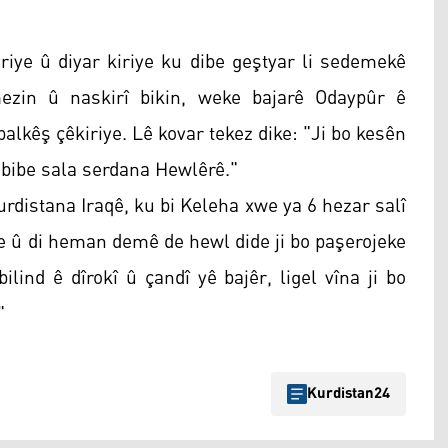
riye û diyar kiriye ku dibe geştyar li sedemekê
ezin û naskirî bikin, weke bajarê Odaypûr ê
alkêş çêkiriye. Lê kovar tekez dike: "Ji bo kesên
ê bibe sala serdana Hewlêrê."
urdistana Iraqê, ku bi Keleha xwe ya 6 hezar salî
e û di heman demê de hewl dide ji bo paşerojeke
bilind ê dîrokî û çandî yê bajêr, ligel vîna ji bo
"
Kurdistan24