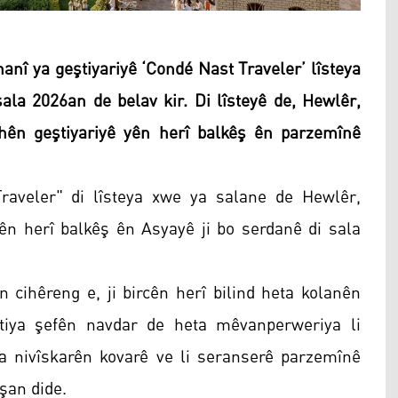
nî ya geştiyariyê ‘Condé Nast Traveler’ lîsteya
sala 2026an de belav kir. Di lîsteyê de, Hewlêr,
hên geştiyariyê yên herî balkêş ên parzemînê
raveler" di lîsteya xwe ya salane de Hewlêr,
ên herî balkêş ên Asyayê ji bo serdanê di sala
n cihêreng e, ji bircên herî bilind heta kolanên
ştiya şefên navdar de heta mêvanperweriya li
ora nivîskarên kovarê ve li seranserê parzemînê
şan dide.