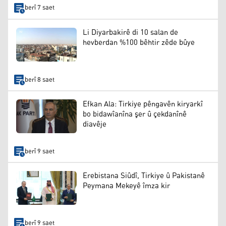
berî 7 saet
Li Diyarbakirê di 10 salan de
hevberdan %100 bêhtir zêde bûye
berî 8 saet
Efkan Ala: Tirkiye pêngavên kiryarkî
bo bidawîanîna şer û çekdanînê
diavêje
berî 9 saet
Erebistana Siûdî, Tirkiye û Pakistanê
Peymana Mekeyê îmza kir
berî 9 saet