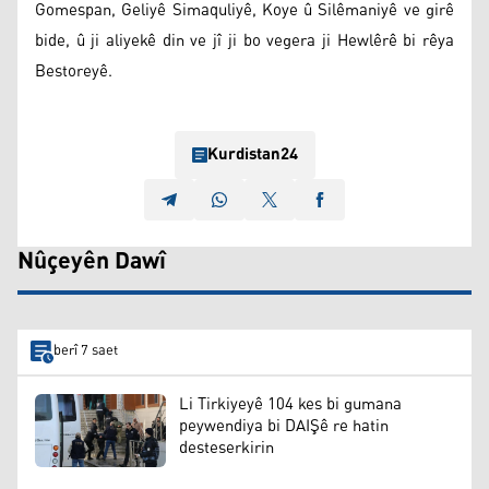
Gomespan, Geliyê Simaquliyê, Koye û Silêmaniyê ve girê
bide, û ji aliyekê din ve jî ji bo vegera ji Hewlêrê bi rêya
Bestoreyê.
Kurdistan24
Nûçeyên Dawî
berî 7 saet
Li Tirkiyeyê 104 kes bi gumana
peywendiya bi DAIŞê re hatin
desteserkirin