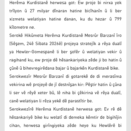
Herêma Kurdistanê herwesa got: Ew proje bi nirxa yek
trîlyon û 27 milyar dînaran hatine bicîhanîn û li ber
xizmeta welatiyan hatine danan, ku du hezar û 799
kîlometre ne.
Serokê Hikûmeta Herêma Kurdistanê Mesrûr Barzanî îro
(Sêşem, 24ê Sibata 2026ê) projeya stratejîk a rêya dualî
ya Hewler-Gomespanê li ber şofêr û welatiyan vekir û
ragihand ku, ew proje dê hêsankariyeka zêde ji bo hatin û
çûnê û bihevregirêdana bajar û bajarkên Kurdistanê bike.
Serokwezîr Mesrûr Barzanî di gotarekê de di merasîma
vekirina wê projeyê de jî destnîşan kir: Pêştir hatin û çûna
li ser vê rêyê xeter bû, lê niha bi çêkirina vê rêya dualî,
canê welatiyan li rêza yekê dê parastîtir be.
Serokwezîrê Herêma Kurdistanê herwesa got: Ev rê dê
hêsankariyê bike ku welatî di demeka kêmtir de bigihîjin
cihan, herwesa girîngiyeka zêde heye ku Hewlêrê bi