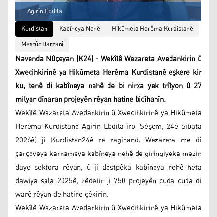
Agirîn Ebdila
Kurdistan
Kabîneya Nehê
Hikûmeta Herêma Kurdistanê
Mesrûr Barzanî
Navenda Nûçeyan (K24) - Wekîlê Wezareta Avedankirin û
Xwecihkirinê ya Hikûmeta Herêma Kurdistanê eşkere kir
ku, tenê di kabîneya nehê de bi nirxa yek trîlyon û 27
milyar dînaran projeyên rêyan hatine bicîhanîn.
Wekîlê Wezareta Avedankirin û Xwecihkirinê ya Hikûmeta
Herêma Kurdistanê Agirîn Ebdila îro (Sêşem, 24ê Sibata
2026ê) ji Kurdistan24ê re ragihand: Wezareta me di
çarçoveya karnameya kabîneya nehê de girîngiyeka mezin
daye sektora rêyan, û ji destpêka kabîneya nehê heta
dawiya sala 2025ê, zêdetir ji 750 projeyên cuda cuda di
warê rêyan de hatine çêkirin.
Wekîlê Wezareta Avedankirin û Xwecihkirinê ya Hikûmeta