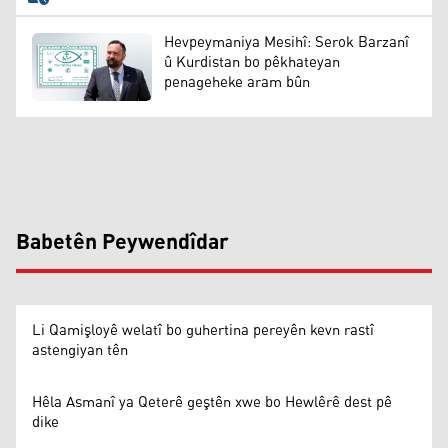
Hevpeymaniya Mesihî: Serok Barzanî
û Kurdistan bo pêkhateyan
penageheke aram bûn
Babetên Peywendîdar
Li Qamişloyê welatî bo guhertina pereyên kevn rastî
astengiyan tên
Hêla Asmanî ya Qeterê geştên xwe bo Hewlêrê dest pê
dike