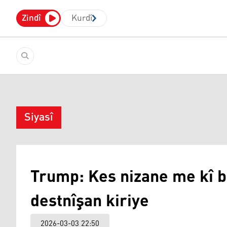
Zindî
Kurdî
Siyasî
Trump: Kes nizane me kî b
destnîşan kiriye
2026-03-03 22:50