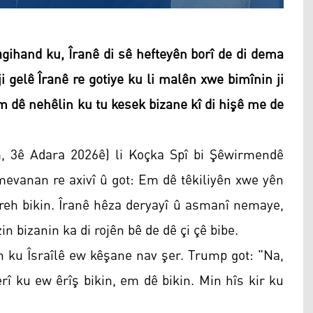
ihand ku, Îranê di sê hefteyên borî de di dema
 gelê Îranê re gotiye ku li malên xwe bimînin ji
 dê nehêlin ku tu kesek bizane kî di hişê me de
 3ê Adara 2026ê) li Koçka Spî bi Şêwirmendê
amevanan re axivî û got: Em dê têkiliyên xwe yên
ireh bikin. Îranê hêza deryayî û asmanî nemaye,
n bizanin ka di rojên bê de dê çi çê bibe.
in ku Îsraîlê ew kêşane nav şer. Trump got: "Na,
rî ku ew êrîş bikin, em dê bikin. Min hîs kir ku