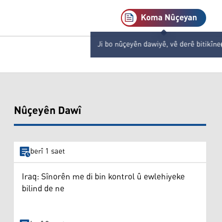
Koma Nûçeyan
Ji bo nûçeyên dawiyê, vê derê bitikîne
Nûçeyên Dawî
berî 1 saet
Iraq: Sînorên me di bin kontrol û ewlehiyeke
bilind de ne