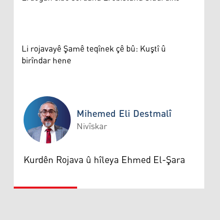
Li rojavayê Şamê teqînek çê bû: Kuştî û
birîndar hene
Mihemed Eli Destmalî
Nivîskar
Mihemed Eli Destmalî
Kurdên Rojava û hîleya Ehmed El-Şara