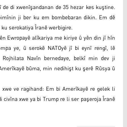
orî de di xwenîşandanan de 35 hezar kes kuştine.
 bimînin ji ber ku em bombebaran dikin. Em dê
 ku serokatiya Îranê werbigire.
ên Ewropayê alîkariya me kiriye û yên din jî hîn
empa ye, û serokê NATOyê jî bi eynî rengî, lê
 Rojhilata Navîn bernedaye, belkî min dev ji
Amerîkayê bûma, min nedihişt ku şerê Rûsya û
ê xwe ve ragihand: Em bi Amerîkayê re gelek li
i civîna xwe ya bi Trump re li ser paşeroja Îranê