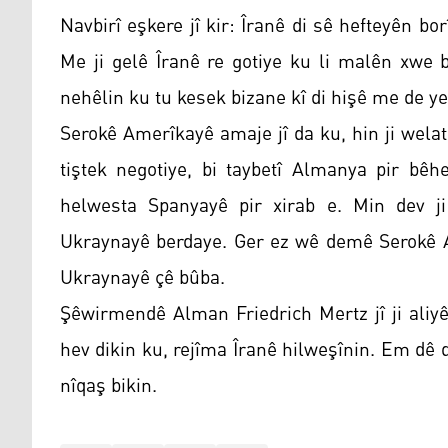
Navbirî eşkere jî kir: Îranê di sê hefteyên b
Me ji gelê Îranê re gotiye ku li malên xwe
nehêlin ku tu kesek bizane kî di hişê me de ye
Serokê Amerîkayê amaje jî da ku, hin ji welat
tiştek negotiye, bi taybetî Almanya pir bêh
helwesta Spanyayê pir xirab e. Min dev ji
Ukraynayê berdaye. Ger ez wê demê Serokê 
Ukraynayê çê bûba.
Şêwirmendê Alman Friedrich Mertz jî ji aliy
hev dikin ku, rejîma Îranê hilweşînin. Em dê d
nîqaş bikin.