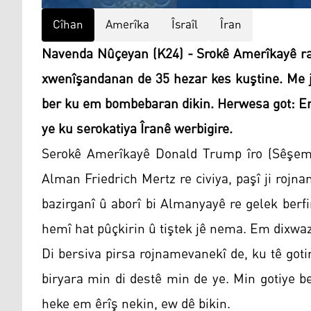
Cîhan
Amerîka
Îsraîl
Îran
Navenda Nûçeyan (K24) - Srokê Amerîkayê rag
xwenîşandanan de 35 hezar kes kuştine. Me ji
ber ku em bombebaran dikin. Herwesa got: Em
ye ku serokatiya Îranê werbigire.
Serokê Amerîkayê Donald Trump îro (Sêşem,
Alman Friedrich Mertz re civiya, paşî ji rojn
bazirganî û aborî bi Almanyayê re gelek berf
hemî hat pûçkirin û tiştek jê nema. Em dixwazi
Di bersiva pirsa rojnamevanekî de, ku tê got
biryara min di destê min de ye. Min gotiye be
heke em êrîş nekin, ew dê bikin.