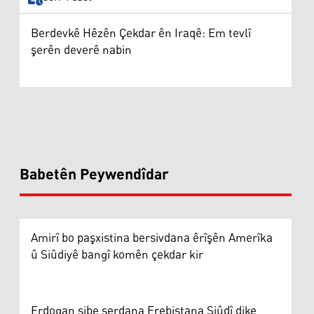
Berdevkê Hêzên Çekdar ên Iraqê: Em tevlî
şerên deverê nabin
Babetên Peywendîdar
Amirî bo paşxistina bersivdana êrîşên Amerîka
û Siûdiyê bangî komên çekdar kir
Erdogan sibe serdana Erebistana Siûdî dike