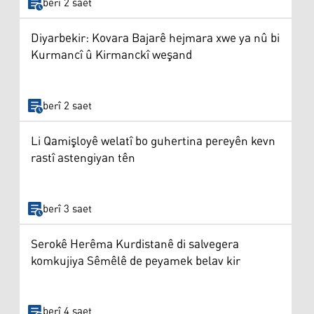
berî 2 saet
Diyarbekir: Kovara Bajarê hejmara xwe ya nû bi
Kurmancî û Kirmanckî weşand
berî 2 saet
Li Qamişloyê welatî bo guhertina pereyên kevn
rastî astengiyan tên
berî 3 saet
Serokê Herêma Kurdistanê di salvegera
komkujiya Sêmêlê de peyamek belav kir
berî 4 saet