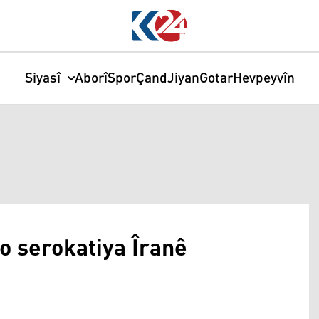
Siyasî
Aborî
Spor
Çand
Jiyan
Gotar
Hevpeyvîn
o serokatiya Îranê