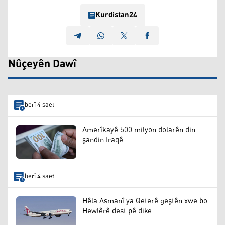
Kurdistan24
Nûçeyên Dawî
berî 4 saet
Amerîkayê 500 milyon dolarên din
şandin Iraqê
berî 4 saet
Hêla Asmanî ya Qeterê geştên xwe bo
Hewlêrê dest pê dike