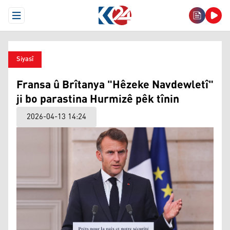
Open Menu
Siyasî
Fransa û Brîtanya "Hêzeke Navdewletî"
ji bo parastina Hurmizê pêk tînin
2026-04-13 14:24