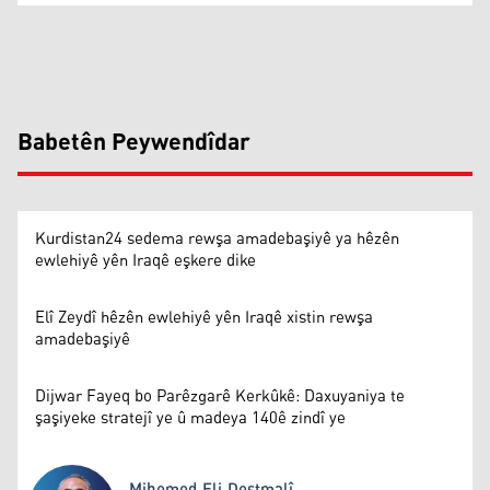
Babetên Peywendîdar
Kurdistan24 sedema rewşa amadebaşiyê ya hêzên
ewlehiyê yên Iraqê eşkere dike
Elî Zeydî hêzên ewlehiyê yên Iraqê xistin rewşa
amadebaşiyê
Dijwar Fayeq bo Parêzgarê Kerkûkê: Daxuyaniya te
şaşiyeke stratejî ye û madeya 140ê zindî ye
Mihemed Eli Destmalî