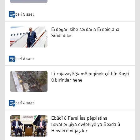
berî 5 saet
Erdogan sibe serdana Erebistana
Siûdî dike
berî 6 saet
Li rojavayê Şamê teqînek çê bû: Kuştî
û birîndar hene
berî 6 saet
Ebûdî û Farsi Îsa pêşxistina
hevahengiya ewlehiyê ya Bexda û
Hewlêrê nîqaş kir