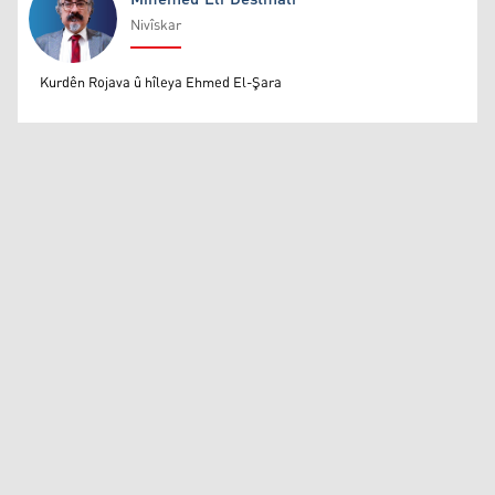
Nivîskar
Mihemed Eli Destmalî
Kurdên Rojava û hîleya Ehmed El-Şara