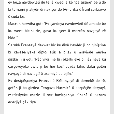
ev hêza navdewletî dê tenê xwedî erkê "parastinê" be û dê
bi temamî ji aliyên di nav şer de (Amerîka û Îran) serbixwe
û cuda be.
Macron herwiha got: "Ev şandeya navdewletî dê amade be
ku were bicihkirin, gava ku şert û mercên navçeyê rê
bide."
Serokê Fransayê daxwaz kir ku divê hewlên ji bo gihîştina
bi çareseriyeke dîplomatîk a bilez û mayînde neyên
sistkirin û got: "Pêdiviya me bi rêkeftineke bi hêz heye ku
çarçoveyeke ewle ji bo her kesî peyda bike, daku gelên
navçeyê di nav aştî û aramiyê de bijîn."
Ev destpêşxeriya Fransa û Brîtanyayê di demekê de tê,
gefên ji bo girtina Tengava Hurmizê û dorpêçên deryayî,
metirsiyeke mezin li ser bazirganiya cîhanê û bazara
enerjiyê çêkiriye.