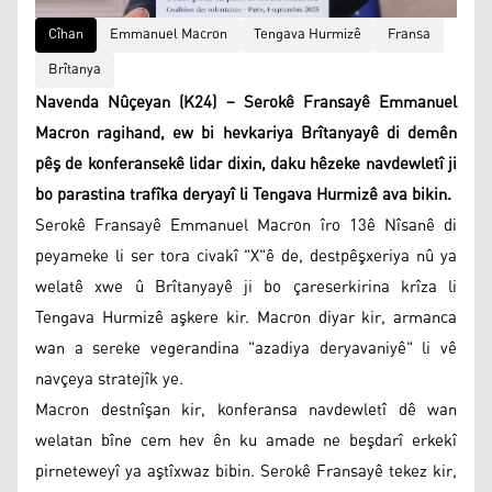
Cîhan
Emmanuel Macron
Tengava Hurmizê
Fransa
Brîtanya
Navenda Nûçeyan (K24) – Serokê Fransayê Emmanuel
Macron ragihand, ew bi hevkariya Brîtanyayê di demên
pêş de konferansekê lidar dixin, daku hêzeke navdewletî ji
bo parastina trafîka deryayî li Tengava Hurmizê ava bikin.
Serokê Fransayê Emmanuel Macron îro 13ê Nîsanê di
peyameke li ser tora civakî "X"ê de, destpêşxeriya nû ya
welatê xwe û Brîtanyayê ji bo çareserkirina krîza li
Tengava Hurmizê aşkere kir. Macron diyar kir, armanca
wan a sereke vegerandina "azadiya deryavaniyê" li vê
navçeya stratejîk ye.
Macron destnîşan kir, konferansa navdewletî dê wan
welatan bîne cem hev ên ku amade ne beşdarî erkekî
pirneteweyî ya aştîxwaz bibin. Serokê Fransayê tekez kir,