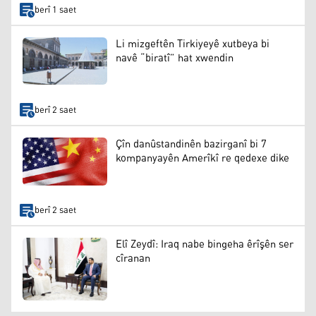
berî 1 saet
Li mizgeftên Tirkiyeyê xutbeya bi
navê “biratî” hat xwendin
berî 2 saet
Çîn danûstandinên bazirganî bi 7
kompanyayên Amerîkî re qedexe dike
berî 2 saet
Elî Zeydî: Iraq nabe bingeha êrîşên ser
cîranan