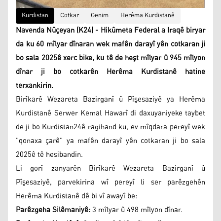
Kurdistan
Cotkar
Genim
Herêma Kurdistanê
Navenda Nûçeyan (K24) - Hikûmeta Federal a Iraqê biryar
da ku 60 mîlyar dînaran wek mafên darayî yên cotkaran ji
bo sala 2025ê xerc bike, ku tê de heşt mîlyar û 945 mîlyon
dînar ji bo cotkarên Herêma Kurdistanê hatine
terxankirin.
Birîkarê Wezareta Bazirganî û Pîşesaziyê ya Herêma
Kurdistanê Serwer Kemal Hawarî di daxuyaniyeke taybet
de ji bo Kurdistan24ê ragihand ku, ev mîqdara pereyî wek
"qonaxa çarê" ya mafên darayî yên cotkaran ji bo sala
2025ê tê hesibandin.
Li gorî zanyarên Birîkarê Wezareta Bazirganî û
Pîşesaziyê, parvekirina wî pereyî li ser parêzgehên
Herêma Kurdistanê dê bi vî awayî be:
Parêzgeha Silêmaniyê:
3 mîlyar û 498 mîlyon dînar.