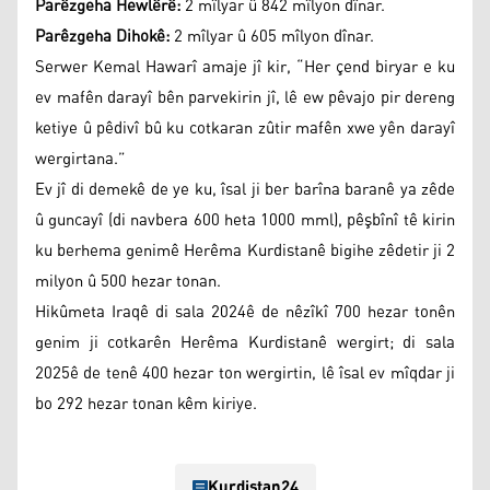
Parêzgeha Hewlêrê:
2 mîlyar û 842 mîlyon dînar.
Parêzgeha Dihokê:
2 mîlyar û 605 mîlyon dînar.
Serwer Kemal Hawarî amaje jî kir, “Her çend biryar e ku
ev mafên darayî bên parvekirin jî, lê ew pêvajo pir dereng
ketiye û pêdivî bû ku cotkaran zûtir mafên xwe yên darayî
wergirtana.”
Ev jî di demekê de ye ku, îsal ji ber barîna baranê ya zêde
û guncayî (di navbera 600 heta 1000 mml), pêşbînî tê kirin
ku berhema genimê Herêma Kurdistanê bigihe zêdetir ji 2
milyon û 500 hezar tonan.
Hikûmeta Iraqê di sala 2024ê de nêzîkî 700 hezar tonên
genim ji cotkarên Herêma Kurdistanê wergirt; di sala
2025ê de tenê 400 hezar ton wergirtin, lê îsal ev mîqdar ji
bo 292 hezar tonan kêm kiriye.
Kurdistan24