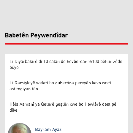
Babetên Peywendîdar
Li Diyarbakirê di 10 salan de hevberdan %100 bêhtir zêde
bûye
Li Qamişloyê welatî bo guhertina pereyên kevn rastî
astengiyan tên
Hêla Asmanî ya Qeterê geştên xwe bo Hewlêrê dest pê
dike
Bayram Ayaz