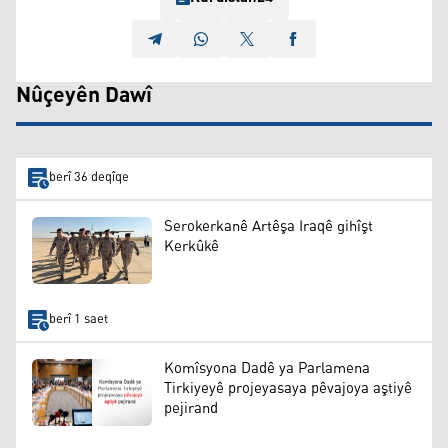
Nûçeyên Dawî
berî 36 deqîqe
Serokerkanê Artêşa Iraqê gihîşt
Kerkûkê
berî 1 saet
Komîsyona Dadê ya Parlamena
Tirkiyeyê projeyasaya pêvajoya aştiyê
pejirand