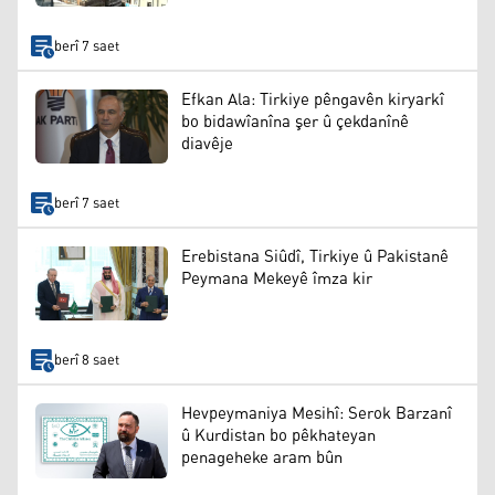
berî 7 saet
Efkan Ala: Tirkiye pêngavên kiryarkî
bo bidawîanîna şer û çekdanînê
diavêje
berî 7 saet
Erebistana Siûdî, Tirkiye û Pakistanê
Peymana Mekeyê îmza kir
berî 8 saet
Hevpeymaniya Mesihî: Serok Barzanî
û Kurdistan bo pêkhateyan
penageheke aram bûn