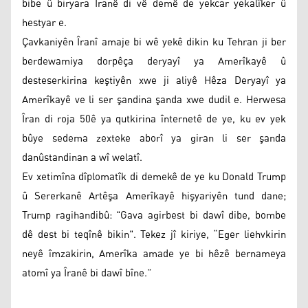
bibe û biryara Îranê di vê demê de yekcar yekalîker û
hestyar e.
Çavkaniyên Îranî amaje bi wê yekê dikin ku Tehran ji ber
berdewamiya dorpêça deryayî ya Amerîkayê û
desteserkirina keştiyên xwe ji aliyê Hêza Deryayî ya
Amerîkayê ve li ser şandina şanda xwe dudil e. Herwesa
Îran di roja 50ê ya qutkirina înternetê de ye, ku ev yek
bûye sedema zexteke aborî ya giran li ser şanda
danûstandinan a wî welatî.
Ev xetimîna dîplomatîk di demekê de ye ku Donald Trump
û Sererkanê Artêşa Amerîkayê hişyariyên tund dane;
Trump ragihandibû: "Gava agirbest bi dawî dibe, bombe
dê dest bi teqînê bikin". Tekez jî kiriye, “Eger liehvkirin
neyê îmzakirin, Amerîka amade ye bi hêzê bernameya
atomî ya Îranê bi dawî bîne.”