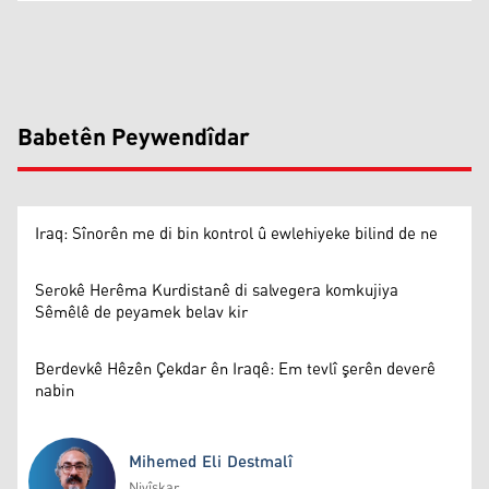
Babetên Peywendîdar
Iraq: Sînorên me di bin kontrol û ewlehiyeke bilind de ne
Serokê Herêma Kurdistanê di salvegera komkujiya
Sêmêlê de peyamek belav kir
Berdevkê Hêzên Çekdar ên Iraqê: Em tevlî şerên deverê
nabin
Mihemed Eli Destmalî
Nivîskar