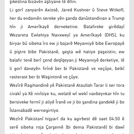
şikestina bizavên aştiyane tê dîtin.
Li gorî zanyarên Axiosê, Jared Kushner û Steve Witkoff,
her du endamên sereke yên şanda danûstandinan a Trump
hîn ji Amerîkayê derneketine. Balafireke girêdayî
Wezareta Ewlehiya Navxweyî ya Amerîkayê (DHS), ku
biryar bû sibeha îro ew ji bajarê Meyamiyê bibe Ewropayê
û piştre bibe Pakistanê, geşta wê hatiye paşxistin; ew
balafir tenê berî çend deqîqeyan ji Meyamiyê derketiye, lê
li gorî daneyên firînê ber bi Pakistanê ve neçûye, belkî
rasterast ber bi Waşintonê ve çûye.
Wezîrê Ragihandinê yê Pakistanê Ataullah Tarar li ser tora
civakî ya Xê nivîsiye ku, welatê wî wekî navbeynkar hîn tu
bersiveke fermî ji aliyê Îranê ve ji bo şandina şandekê ji bo
Îslamabadê wernegirtiye.
Wezîrê Pakistanî hişyarî da ku agirbest dê saet 04:50 ê
serê sibeha roja Çarşemê (bi dema Pakistanê) bi dawî