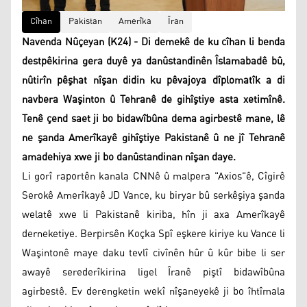
Cîhan
Pakistan
Amerîka
Îran
Navenda Nûçeyan (K24) - Di demekê de ku cîhan li benda
destpêkirina gera duyê ya danûstandinên Îslamabadê bû,
nûtirîn pêşhat nîşan didin ku pêvajoya dîplomatîk a di
navbera Waşinton û Tehranê de gihîştiye asta xetimînê.
Tenê çend saet ji bo bidawîbûna dema agirbestê mane, lê
ne şanda Amerîkayê gihîştiye Pakistanê û ne jî Tehranê
amadehiya xwe ji bo danûstandinan nîşan daye.
Li gorî raportên kanala CNNê û malpera "Axios"ê, Cîgirê
Serokê Amerîkayê JD Vance, ku biryar bû serkêşiya şanda
welatê xwe li Pakistanê kiriba, hîn ji axa Amerîkayê
derneketiye. Berpirsên Koçka Spî eşkere kiriye ku Vance li
Waşintonê maye daku tevlî civînên hûr û kûr bibe li ser
awayê serederîkirina ligel Îranê piştî bidawîbûna
agirbestê. Ev derengketin wekî nîşaneyekê ji bo îhtîmala