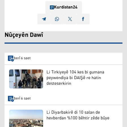
Kurdistan24
Nûçeyên Dawî
berî 6 saet
Li Tirkiyeyê 104 kes bi gumana
peywendiya bi DAIŞê re hatin
desteserkirin
berî 6 saet
Li Diyarbakirê di 10 salan de
hevberdan %100 bêhtir zêde bûye