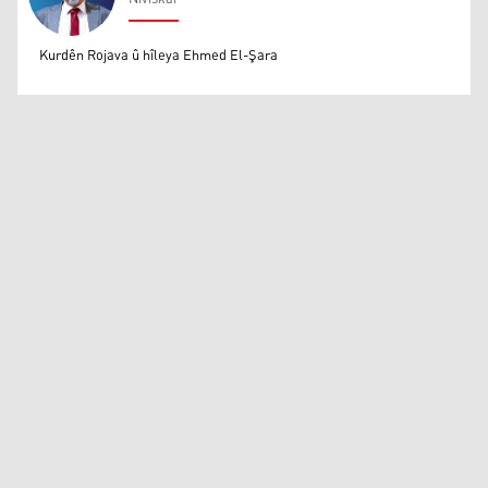
Mihemed Eli Destmalî
Kurdên Rojava û hîleya Ehmed El-Şara