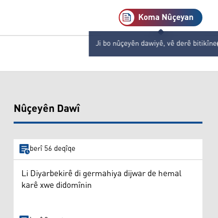
Koma Nûçeyan
Ji bo nûçeyên dawiyê, vê derê bitikîne
Nûçeyên Dawî
berî 56 deqîqe
Li Diyarbekirê di germahiya dijwar de hemal
karê xwe didomînin