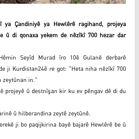
 ya Çandiniyê ya Hewlêrê ragihand, projeya
me û di qonaxa yekem de nêzîkî 700 hezar dar
 Hêmin Seyîd Murad îro 10ê Gulanê derbarê
e ji Kurdistan24ê re got: "Heta niha nêzîkî 700
 zeytûnan in."
vê projeyê û destnîşan kir ku ev pêngav dê di du
rinê û hilberandina zeytê zeytûnê.
rekê ji bo paqijkirina bayê bajarê Hewlêrê be û