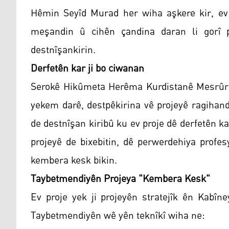
Hêmin Seyîd Murad her wiha aşkere kir, ev 
meşandin û cihên çandina daran li gorî p
destnîşankirin.
Derfetên kar ji bo ciwanan
Serokê Hikûmeta Herêma Kurdistanê Mesrûr 
yekem darê, destpêkirina vê projeyê ragihan
de destnîşan kiribû ku ev proje dê derfetên k
projeyê de bixebitin, dê perwerdehiya profes
kembera kesk bikin.
Taybetmendiyên Projeya "Kembera Kesk"
Ev proje yek ji projeyên stratejîk ên Kab
Taybetmendiyên wê yên teknîkî wiha ne: