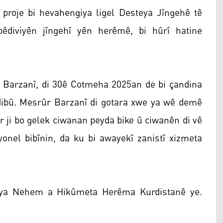
proje bi hevahengiya ligel Desteya Jîngehê tê
êdiviyên jîngehî yên herêmê, bi hûrî hatine
Barzanî, di 30ê Cotmeha 2025an de bi çandina
dibû. Mesrûr Barzanî di gotara xwe ya wê demê
ar ji bo gelek ciwanan peyda bike û ciwanên di vê
yonel bibînin, da ku bi awayekî zanistî xizmeta
îneya Nehem a Hikûmeta Herêma Kurdistanê ye.