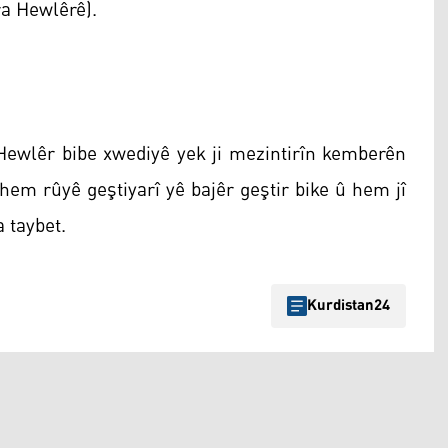
ra Hewlêrê).
Hewlêr bibe xwediyê yek ji mezintirîn kemberên
 hem rûyê geştiyarî yê bajêr geştir bike û hem jî
a taybet.
Kurdistan24