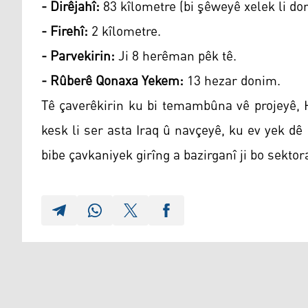
- Dirêjahî:
83 kîlometre (bi şêweyê xelek li do
- Firehî:
2 kîlometre.
- Parvekirin:
Ji 8 herêman pêk tê.
- Rûberê Qonaxa Yekem:
13 hezar donim.
Tê çaverêkirin ku bi temambûna vê projeyê, 
kesk li ser asta Iraq û navçeyê, ku ev yek dê
bibe çavkaniyek girîng a bazirganî ji bo sektor