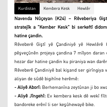
Kurdistan
Kembera Kesk
Hewlêr
Navenda Nûçeyan (K24) – Rêveberiya Giştî
stratejîk a "Kember Kesk" bi serkeftî dido
hatine çandin.
Rêveberê Giştî yê Çandiniyê yê Hewlêrê
pêşveçûnên projeya çandina 7 mîlyon daran d
hezar dar hatine çandin ku piraniya wan darên
Rêveberê Çandiniyê bal kişand ser girîngiya 
aliyan de sûdê bigihîne herêmê:
- Aliyê Aborî:
Berhemanîna zeytûnan ji bo xwa
- Aliyê Jîngehî:
Ev kembera kesk dê wekî fîlte
bandoreke erênî li ser keşûhewayê bike.