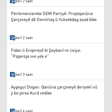
berî 2 saet
Perlementareke DEM Partiyê: Projeqanûna
Çarçoveyê dê Demîrtaş û Yuksekdag azad bike
berî 2 saet
Fidan li Enqereyê bi Şeybanî re civiya:
“Paşeroja me yek e”
berî 3 saet
Ayşegul Dogan: Qanûna çarçoveyê deriyekî nû
ji bo pirsa Kurd vedike
berî 4 saet