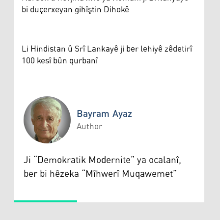
bi duçerxeyan gihîştin Dihokê
Li Hindistan û Srî Lankayê ji ber lehiyê zêdetirî
100 kesî bûn qurbanî
Bayram Ayaz
Author
Bayram Ayaz
Ji “Demokratik Modernite” ya ocalanî,
ber bi hêzeka “Mîhwerî Muqawemet”