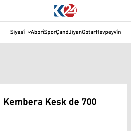
Siyasî
Aborî
Spor
Çand
Jiyan
Gotar
Hevpeyvîn
ya Kembera Kesk de 700