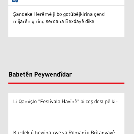
Şandeke Herêmê ji bo gotûbêjkirina çend
mijarên giring serdana Bexdayê dike
Babetên Peywendîdar
Li Qamişlo "Festîvala Havînê" bi coş dest pê kir
Kurdek û hevjîna xwe ya Romanî ji Brîtanyayê