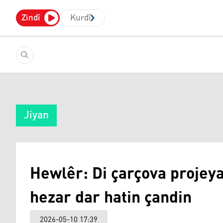
Zindî
Kurdî
Jiyan
Hewlêr: Di çarçova proje
hezar dar hatin çandin
2026-05-10 17:39