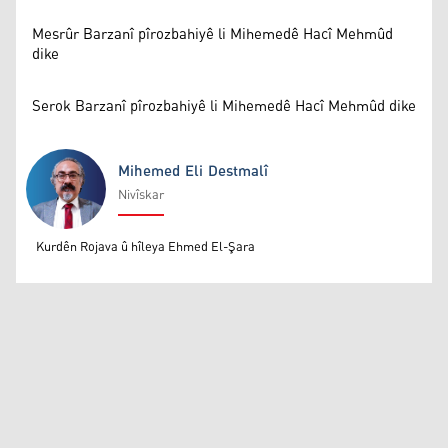
Mesrûr Barzanî pîrozbahiyê li Mihemedê Hacî Mehmûd
dike
Serok Barzanî pîrozbahiyê li Mihemedê Hacî Mehmûd dike
Mihemed Eli Destmalî
Nivîskar
Mihemed Eli Destmalî
Kurdên Rojava û hîleya Ehmed El-Şara