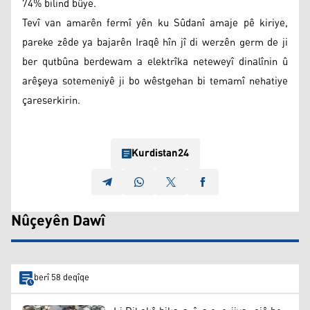
74% bilind bûye.
Tevî van amarên fermî yên ku Sûdanî amaje pê kiriye,
pareke zêde ya bajarên Iraqê hîn jî di werzên germ de ji
ber qutbûna berdewam a elektrîka neteweyî dinalînin û
arêşeya sotemeniyê ji bo wêstgehan bi temamî nehatiye
çareserkirin.
Kurdistan24
Nûçeyên Dawî
berî 58 deqîqe