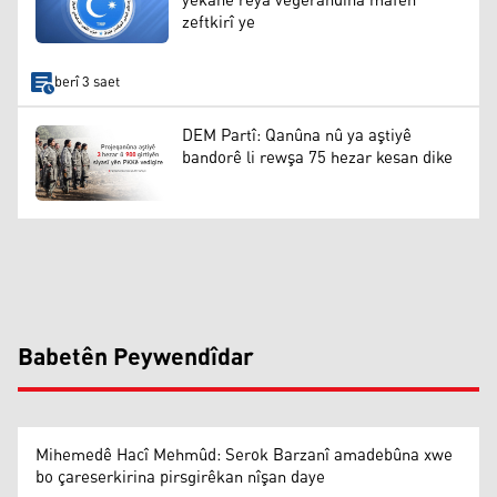
yekane rêya vegerandina mafên
zeftkirî ye
berî 3 saet
DEM Partî: Qanûna nû ya aştiyê
bandorê li rewşa 75 hezar kesan dike
Babetên Peywendîdar
Mihemedê Hacî Mehmûd: Serok Barzanî amadebûna xwe
bo çareserkirina pirsgirêkan nîşan daye