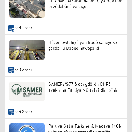
Li Dihokê bikaranîna enerjiya rojê ber
bi zêdebûnê ve diçe
berî 1 saet
Hêzên ewlehiyê yên Iraqê şaneyeke
çekdar li Babilê hilweşand
berî 2 saet
SAMER: %77 ê dengdêrên CHPê
avakirina Partiya Nû erênî dinirxînin
berî 2 saet
Partiya Gel a Turkmenî: Madeya 140ê