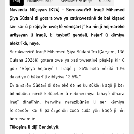
Iraq
Hikûmeta Iraqê
Serokwezîrê Iraqê
Sûdanî
Navenda Nûçeyan (K24) - Serokwezîrê Iraqê Mihemed
Şiya Sûdanî di gotara xwe ya xatirxwestinê de bal kişand
ser kar û pirojeyên xwe; lê veneşart jî ku hîn jî hejmareke
arêşeyan li Iraqê, bi taybetî gendelî, hejarî û kêmiya
elektrîkê, heye.
Serokwezîrê Iraqê Mihemed Şiya Sûdanî îro (Çarşem, 13ê
Gulana 2026ê) gotara xwe ya xatirxwestinê pêşkêş kir û
got: "Rêjeya hejariyê li Iraqê ji 25% heta nêzîkî 10%
daketiye û bêkarî jî gihîştiye 13.5%."
Ev amarên Sûdanî di demekê de ne ku sûkên Iraqê ji ber
bilindbûna nirxê kelûpelan û nebinecihiya bihayê dînara
Iraqî dinalînin; herwiha nerazîbûnên li ser kêmiya
fersendên kar li parêzgehên cuda cuda yên Iraqê jî hîn
berdewam in.
Têkoşîna li dijî Gendeliyê: