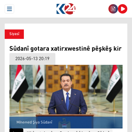
Open Menu
Siyasî
Sûdanî gotara xatirxwestinê pêşkêş kir
2026-05-13 20:19
Mihemed Şiya Sûdanî