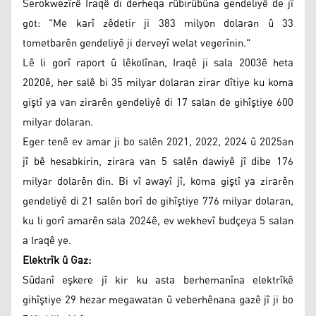
Serokwezîrê Iraqê di derheqa rûbirûbûna gendeliyê de jî
got: "Me karî zêdetir ji 383 milyon dolaran û 33
tometbarên gendeliyê ji derveyî welat vegerînin."
Lê li gorî raport û lêkolînan, Iraqê ji sala 2003ê heta
2020ê, her salê bi 35 milyar dolaran zirar dîtiye ku koma
giştî ya van zirarên gendeliyê di 17 salan de gihîştiye 600
milyar dolaran.
Eger tenê ev amar ji bo salên 2021, 2022, 2024 û 2025an
jî bê hesabkirin, zirara van 5 salên dawiyê jî dibe 176
milyar dolarên din. Bi vî awayî jî, koma giştî ya zirarên
gendeliyê di 21 salên borî de gihîştiye 776 milyar dolaran,
ku li gorî amarên sala 2024ê, ev wekhevî budçeya 5 salan
a Iraqê ye.
Elektrîk û Gaz:
Sûdanî eşkere jî kir ku asta berhemanîna elektrîkê
gihîştiye 29 hezar megawatan û veberhênana gazê jî ji bo