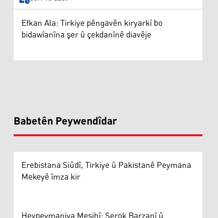
Efkan Ala: Tirkiye pêngavên kiryarkî bo
bidawîanîna şer û çekdanînê diavêje
Babetên Peywendîdar
Erebistana Siûdî, Tirkiye û Pakistanê Peymana
Mekeyê îmza kir
Hevpeymaniya Mesihî: Serok Barzanî û