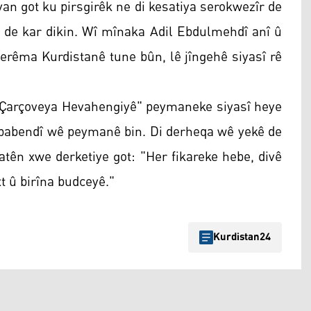
n got ku pirsgirêk ne di kesatiya serokwezîr de
tê de kar dikin. Wî mînaka Adil Ebdulmehdî anî û
Herêma Kurdistanê tune bûn, lê jîngehê siyasî rê
el "Çarçoveya Hevahengiyê" peymaneke siyasî heye
ê pabendî wê peymanê bin. Di derheqa wê yekê de
latên xwe derketiye got: "Her fikareke hebe, divê
xt û birîna budceyê."
Kurdistan24