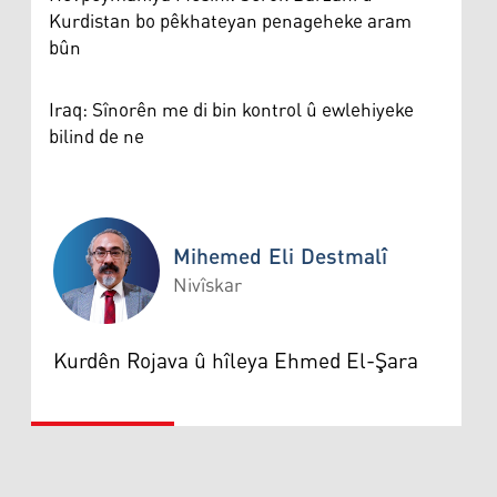
Kurdistan bo pêkhateyan penageheke aram
bûn
Iraq: Sînorên me di bin kontrol û ewlehiyeke
bilind de ne
Mihemed Eli Destmalî
Nivîskar
Mihemed Eli Destmalî
Kurdên Rojava û hîleya Ehmed El-Şara