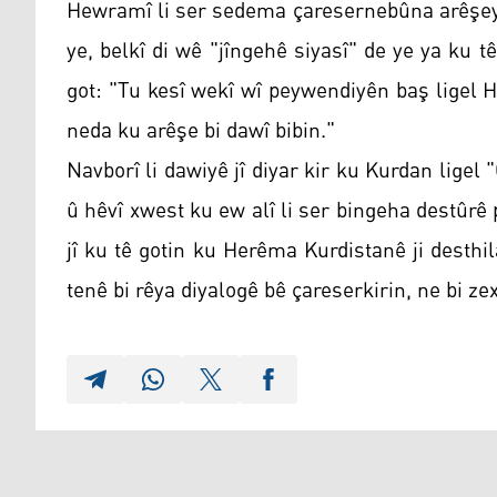
Hewramî li ser sedema çaresernebûna arêşeya
ye, belkî di wê "jîngehê siyasî" de ye ya ku 
got: "Tu kesî wekî wî peywendiyên baş ligel 
neda ku arêşe bi dawî bibin."
Navborî li dawiyê jî diyar kir ku Kurdan lig
û hêvî xwest ku ew alî li ser bingeha destûr
jî ku tê gotin ku Herêma Kurdistanê ji desthi
tenê bi rêya diyalogê bê çareserkirin, ne bi ze