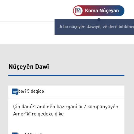
Koma Nûçeyan
Ji bo nûçeyên dawiyê, vê derê bitikîne
Nûçeyên Dawî
berî 5 deqîqe
Çîn danûstandinên bazirganî bi 7 kompanyayên
Amerîkî re qedexe dike