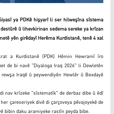
asî ya PDKê hişyarî li ser hilweşîna sîstema
a destûrê û lihevkirinan sedema sereke ya krîzan
ûmetê yên girêdayî Herêma Kurdistanê, tenê 4 xal
rat a Kurdistanê (PDK) Hêmin Hewramî îro
et de bi navê "Diyaloga Iraq 2026" li Dewletên
r rewşa Iraqê û peywendiyên Hewlêr û Bexdayê
di nav krîzeke "sîstematîk" de derbaz dibe û êdî
u her çareseriyek divê di çarçoveya pêvajoyekê de
ê bibin daku aramiyeke rastîn peyda bibe.