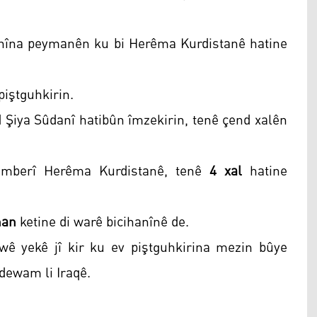
nîna peymanên ku bi Herêma Kurdistanê hatine
piştguhkirin.
d Şiya Sûdanî hatibûn îmzekirin, tenê çend xalên
amberî Herêma Kurdistanê, tenê
4 xal
hatine
inan
ketine di warê bicihanînê de.
 yekê jî kir ku ev piştguhkirina mezin bûye
dewam li Iraqê.