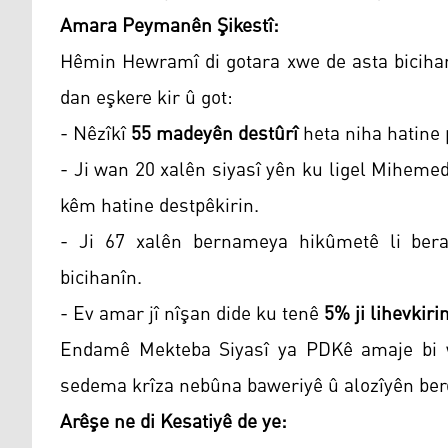
Amara Peymanên Şikestî:
Hêmin Hewramî di gotara xwe de asta biciha
dan eşkere kir û got:
- Nêzîkî
55 madeyên destûrî
heta niha hatine 
- Ji wan 20 xalên siyasî yên ku ligel Miheme
kêm hatine destpêkirin.
- Ji 67 xalên bernameya hikûmetê li ber
bicihanîn.
- Ev amar jî nîşan dide ku tenê
5% ji lihevkir
Endamê Mekteba Siyasî ya PDKê amaje bi wê
sedema krîza nebûna baweriyê û alozîyên ber
Arêşe ne di Kesatiyê de ye: