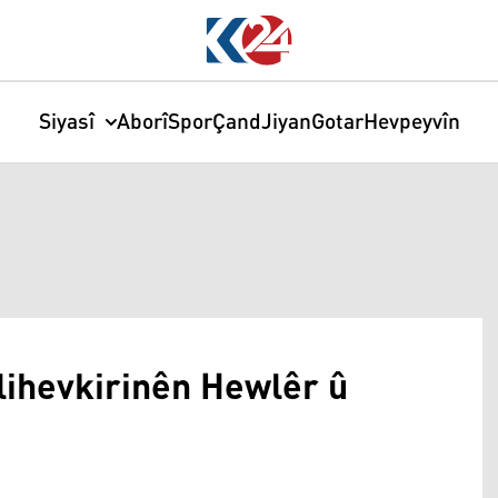
Siyasî
Aborî
Spor
Çand
Jiyan
Gotar
Hevpeyvîn
ihevkirinên Hewlêr û