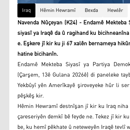
Iraq
Hêmin Hewramî
Bexda
Hewlêr
Navenda Nûçeyan (K24) - Endamê Mekteba Siy
siyasî ya Iraqê da û ragihand ku bicihneanîn
e. Eşkere jî kir ku ji 67 xalên bernameya hik
hatine bicihanîn.
Endamê Mekteba Siyasî ya Partiya Demok
(Çarşem, 13ê Gulana 2026ê) di paneleke tayb
Yekbûyî yên Amerîkayê şiroveyeke hûr li se
pêşkêş kir.
Hêmin Hewramî destnîşan jî kir ku Iraq niha 
çareseriyên demkî bê feyde ne. Tekez jî kir k
be, ku hemî pêkhate û neteweyên Iraqê tevlî w