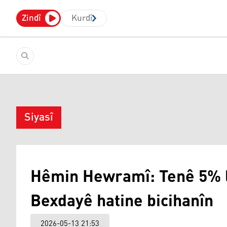
Zindî
Kurdî
Siyasî
Hêmin Hewramî: Tenê 5% l
Bexdayê hatine bicihanîn
2026-05-13 21:53