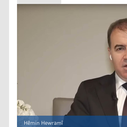
Hêmin Hewramî