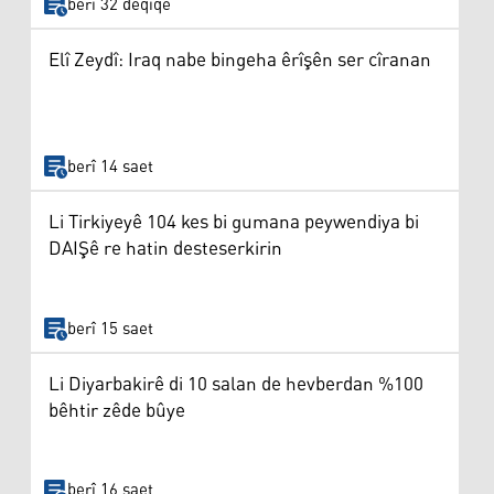
berî 32 deqîqe
Elî Zeydî: Iraq nabe bingeha êrîşên ser cîranan
berî 14 saet
Li Tirkiyeyê 104 kes bi gumana peywendiya bi
DAIŞê re hatin desteserkirin
berî 15 saet
Li Diyarbakirê di 10 salan de hevberdan %100
bêhtir zêde bûye
berî 16 saet