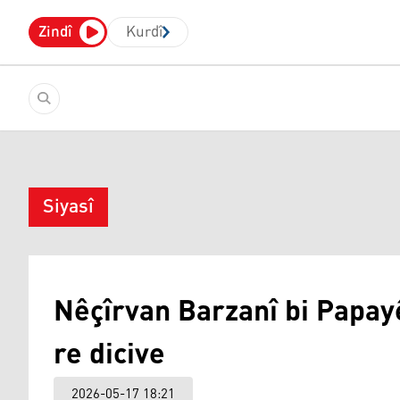
Zindî
Kurdî
Siyasî
Nêçîrvan Barzanî bi Papay
re dicive
2026-05-17 18:21