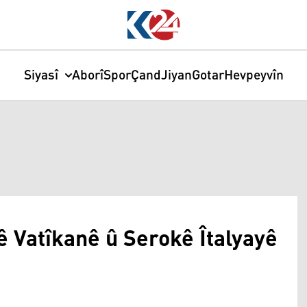
Siyasî
Aborî
Spor
Çand
Jiyan
Gotar
Hevpeyvîn
ê Vatîkanê û Serokê Îtalyayê