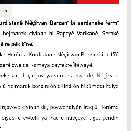
ikan
distanê Nêçîrvan Barzanî bi serdaneke fermî
 hejmarek civînan bi Papayê Vatîkanê, Serokê
ê re pêk bîne.
okê Herêma Kurdistanê Nêçîrvan Barzanî îro 17ê
 berê xwe da Romaya paytextê Îtalyayê.
kê kir, di çarçoveya serdana xwe de, Nêçîrvan
ê û hejmarek berpirsên bilind ên hikûmeta Îtalya
 çarçoveya civînan de, peywendiyên Iraq û Herêma
 siyasî û ewlehî ya Iraq û navçeyê, ligel çendîn
n.