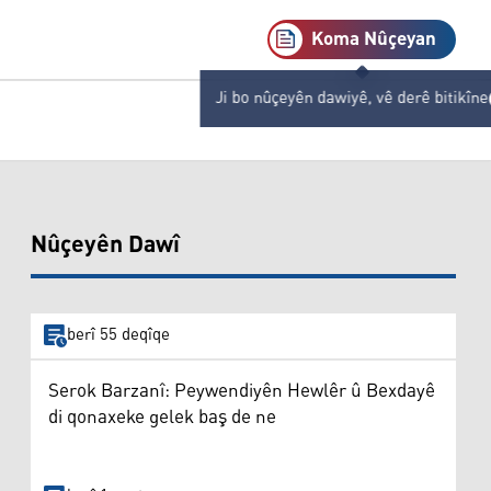
Koma Nûçeyan
Ji bo nûçeyên dawiyê, vê derê bitikîne
Nûçeyên Dawî
berî 55 deqîqe
Serok Barzanî: Peywendiyên Hewlêr û Bexdayê
di qonaxeke gelek baş de ne