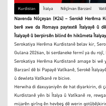
Kurdistan
Îtalya
Nêçîrvan Barzanî
Vat
Navenda Nûçeyan (K24) – Serokê Herêma Kur
berê xwe da Romaya paytextê Îtalyayê û dê
Îtalyayê û berpirsên bilind ên hikûmeta Îtalyay
Serokatiya Herêma Kurdistanê belav kir, Ser
Gulana 2026an, bi serdaneke fermî ya du rojî,
Serokatiya Herêma Kurdistanê amaşe bi wê ye
Barzanî dê bi Papayê Vatîkanê, Serokê Îtalyay
û dewleta Vatîkanê re bicive.
Herwiha di daxuyaniyên de hat diyarkirin, di
Kurdistanê yên bi Îtalya û Vatîkanê re, rewşa
mijarên girîng ên hevbeş dê werin gotûbêjkiri