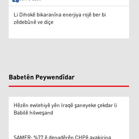
Li Dihokê bikaranîna enerjiya rojê ber bi
zêdebûnê ve diçe
Babetên Peywendîdar
Hêzên ewlehiyê yên Iraqê şaneyeke çekdar li
Babilê hilweşand
SAMER: %77 ê dengdêrên CHPê avakirina