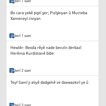
berî 1 saet
Bo cara yekê piştî şer; Pizîşkiyan û Mucteba
Xameneyî civiyan
berî 1 saet
Hewlêr: Bexda rêyê nade benzîn derbazî
Herêma Kurdistanê bibe
berî 2 saet
Teyf Samî ji aliyê dadgehê ve daxwazkirî ye û
berî 3 saet