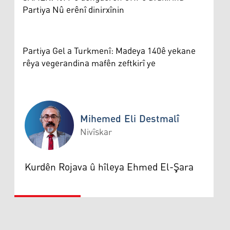
Partiya Nû erênî dinirxînin
Partiya Gel a Turkmenî: Madeya 140ê yekane
rêya vegerandina mafên zeftkirî ye
Mihemed Eli Destmalî
Nivîskar
Mihemed Eli Destmalî
Kurdên Rojava û hîleya Ehmed El-Şara