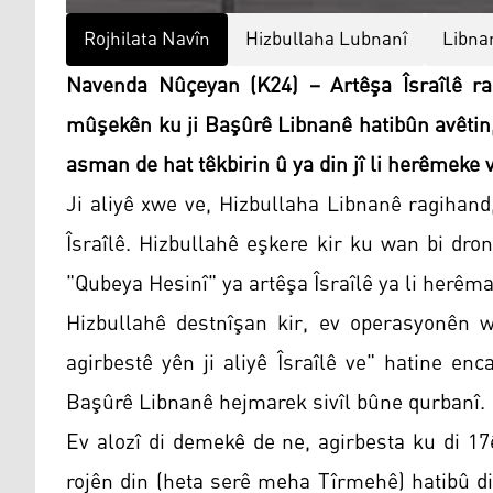
Rojhilata Navîn
Hizbullaha Lubnanî
Libna
Navenda Nûçeyan (K24) – Artêşa Îsraîlê r
mûşekên ku ji Başûrê Libnanê hatibûn avêtin,
asman de hat têkbirin û ya din jî li herêmeke v
Ji aliyê xwe ve, Hizbullaha Libnanê ragihan
Îsraîlê. Hizbullahê eşkere kir ku wan bi dr
"Qubeya Hesinî" ya artêşa Îsraîlê ya li herêma 
Hizbullahê destnîşan kir, ev operasyonên w
agirbestê yên ji aliyê Îsraîlê ve" hatine e
Başûrê Libnanê hejmarek sivîl bûne qurbanî.
Ev alozî di demekê de ne, agirbesta ku di 17
rojên din (heta serê meha Tîrmehê) hatibû dir