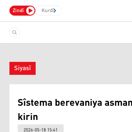
Zindî
Kurdî
Siyasî
Sîstema berevaniya asmanî
kirin
2026-05-18 15:41