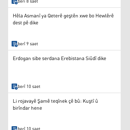
berî 8 saet
Hêla Asmanî ya Qeterê geştên xwe bo Hewlêrê
dest pê dike
berî 9 saet
Erdogan sibe serdana Erebistana Siûdî dike
berî 10 saet
Li rojavayê Şamê teqînek çê bû: Kuştî û
birîndar hene
berî 10 saet