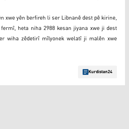
n xwe yên berfireh li ser Libnanê dest pê kirine,
 fermî, heta niha 2988 kesan jiyana xwe ji dest
er wiha zêdetirî mîlyonek welatî ji malên xwe
Kurdistan24