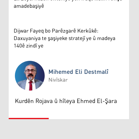
amadebaşiyê
Dijwar Fayeq bo Parêzgarê Kerkûkê:
Daxuyaniya te şaşiyeke stratejî ye û madeya
140ê zindî ye
Mihemed Eli Destmalî
Nivîskar
Mihemed Eli Destmalî
Kurdên Rojava û hîleya Ehmed El-Şara