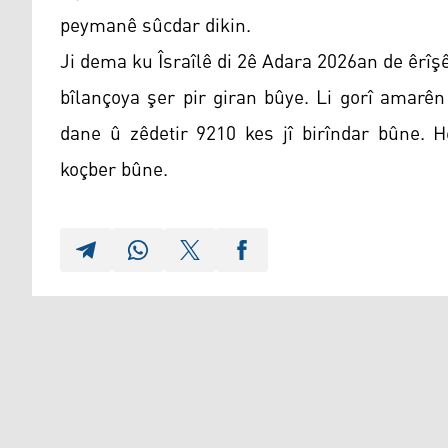
peymanê sûcdar dikin.
Ji dema ku Îsraîlê di 2ê Adara 2026an de êrîşê
bîlançoya şer pir giran bûye. Li gorî amarên
dane û zêdetir 9210 kes jî birîndar bûne. H
koçber bûne.