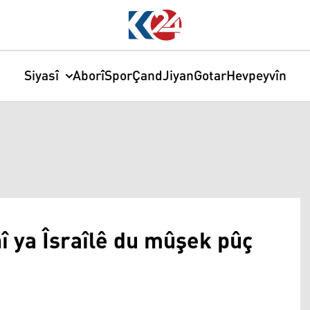
Siyasî
Aborî
Spor
Çand
Jiyan
Gotar
Hevpeyvîn
 ya Îsraîlê du mûşek pûç