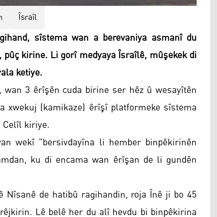
n
Îsraîl
agihand, sîstema wan a berevaniya asmanî du
 pûç kirine. Li gorî medyaya Îsraîlê, mûşekek di
ala ketiye.
d, wan 3 êrîşên cuda birine ser hêz û wesayîtên
ona xwekuj (kamikaze) êrîşî platformeke sîstema
Celîl kiriye.
an wekî "bersivdayîna li hember binpêkirinên
ncamdan, ku di encama wan êrîşan de li gundên
ê Nîsanê de hatibû ragihandin, roja Înê ji bo 45
êjkirin. Lê belê her du alî hevdu bi binpêkirina