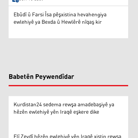
Ebûdî û Farsi Îsa pêşxistina hevahengiya
ewlehiyê ya Bexda û Hewlêrê nîqaş kir
Babetên Peywendîdar
Kurdistan24 sedema rewşa amadebaşiyê ya
hêzên ewlehiyê yên Iraqê eşkere dike
Elî Zeydî hêzên ewlehiyê yên Iraqê xistin rewşa