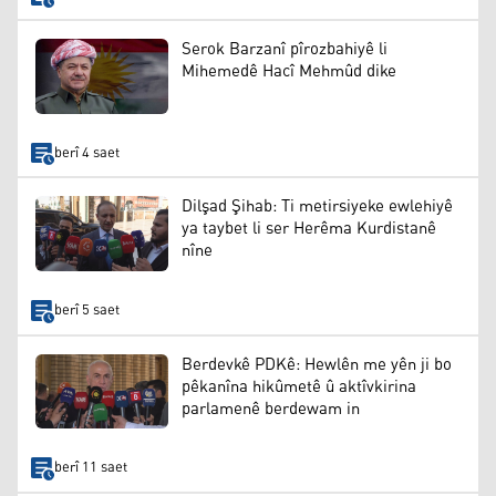
Serok Barzanî pîrozbahiyê li
Mihemedê Hacî Mehmûd dike
berî 4 saet
Dilşad Şihab: Ti metirsiyeke ewlehiyê
ya taybet li ser Herêma Kurdistanê
nîne
berî 5 saet
Berdevkê PDKê: Hewlên me yên ji bo
pêkanîna hikûmetê û aktîvkirina
parlamenê berdewam in
berî 11 saet