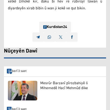
xelkê Dihokê kir, daku bi hev re rûbirûyî tawan û
diyardeyên xirab bibin û wan ji kokê ve qut bikin.
Kurdistan24
Nûçeyên Dawî
berî 3 saet
Mesrûr Barzanî pîrozbahiyê li
Mihemedê Hacî Mehmûd dike
berî 3 saet